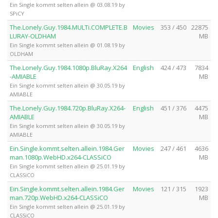
Ein Single kommt selten allein @ 03.08.19 by
SPiCY
The.Lonely.Guy.1984.MULTi.COMPLETE.B
Movies
353 / 450
22875
LURAY-OLDHAM
MB
Ein Single kommt selten allein @ 01.08.19 by
OLDHAM
The.Lonely.Guy.1984.1080p.BluRay.X264
English
424 / 473
7834
-AMIABLE
MB
Ein Single kommt selten allein @ 30.05.19 by
AMIABLE
The.Lonely.Guy.1984.720p.BluRay.X264-
English
451 / 376
4475
AMIABLE
MB
Ein Single kommt selten allein @ 30.05.19 by
AMIABLE
Ein.Single.kommt.selten.allein.1984.Ger
Movies
247 / 461
4636
man.1080p.WebHD.x264-CLASSiCO
MB
Ein Single kommt selten allein @ 25.01.19 by
CLASSiCO
Ein.Single.kommt.selten.allein.1984.Ger
Movies
121 / 315
1923
man.720p.WebHD.x264-CLASSiCO
MB
Ein Single kommt selten allein @ 25.01.19 by
CLASSiCO