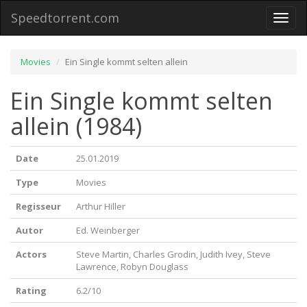
Speedtorrent.com
Toggl
naviga
Movies
Ein Single kommt selten allein
Ein Single kommt selten
allein (1984)
Date
25.01.2019
Type
Movies
Regisseur
Arthur Hiller
Autor
Ed. Weinberger
Actors
Steve Martin, Charles Grodin, Judith Ivey, Steve
Lawrence, Robyn Douglass
Rating
6.2/10