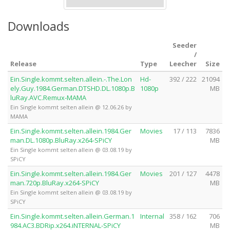
Downloads
Seeder
/
Release
Type
Leecher
Size
Ein.Single.kommt.selten.allein.-.The.Lon
Hd-
392 / 222
21094
ely.Guy.1984.German.DTSHD.DL.1080p.B
1080p
MB
luRay.AVC.Remux-MAMA
Ein Single kommt selten allein @ 12.06.26 by
MAMA
Ein.Single.kommt.selten.allein.1984.Ger
Movies
17 / 113
7836
man.DL.1080p.BluRay.x264-SPiCY
MB
Ein Single kommt selten allein @ 03.08.19 by
SPiCY
Ein.Single.kommt.selten.allein.1984.Ger
Movies
201 / 127
4478
man.720p.BluRay.x264-SPiCY
MB
Ein Single kommt selten allein @ 03.08.19 by
SPiCY
Ein.Single.kommt.selten.allein.German.1
Internal
358 / 162
706
984.AC3.BDRip.x264.iNTERNAL-SPiCY
MB