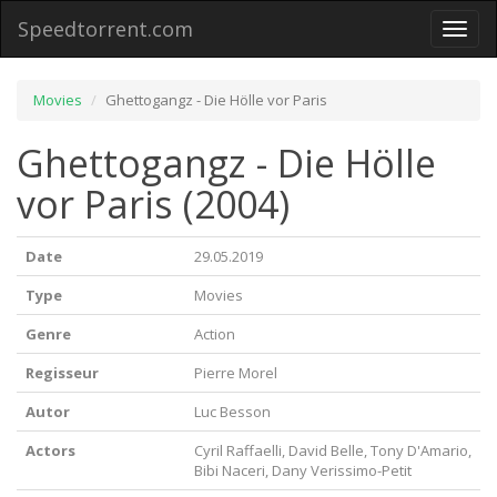
Speedtorrent.com
Toggl
naviga
Movies
Ghettogangz - Die Hölle vor Paris
Ghettogangz - Die Hölle
vor Paris (2004)
Date
29.05.2019
Type
Movies
Genre
Action
Regisseur
Pierre Morel
Autor
Luc Besson
Actors
Cyril Raffaelli, David Belle, Tony D'Amario,
Bibi Naceri, Dany Verissimo-Petit