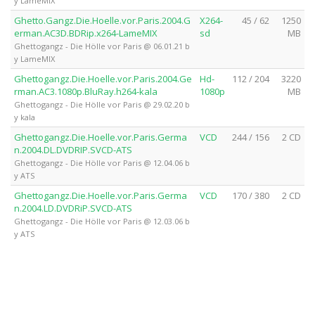
y LameMIX
Ghetto.Gangz.Die.Hoelle.vor.Paris.2004.G
X264-
45 / 62
1250
erman.AC3D.BDRip.x264-LameMIX
sd
MB
Ghettogangz - Die Hölle vor Paris @ 06.01.21 b
y LameMIX
Ghettogangz.Die.Hoelle.vor.Paris.2004.Ge
Hd-
112 / 204
3220
rman.AC3.1080p.BluRay.h264-kala
1080p
MB
Ghettogangz - Die Hölle vor Paris @ 29.02.20 b
y kala
Ghettogangz.Die.Hoelle.vor.Paris.Germa
VCD
244 / 156
2 CD
n.2004.DL.DVDRIP.SVCD-ATS
Ghettogangz - Die Hölle vor Paris @ 12.04.06 b
y ATS
Ghettogangz.Die.Hoelle.vor.Paris.Germa
VCD
170 / 380
2 CD
n.2004.LD.DVDRiP.SVCD-ATS
Ghettogangz - Die Hölle vor Paris @ 12.03.06 b
y ATS