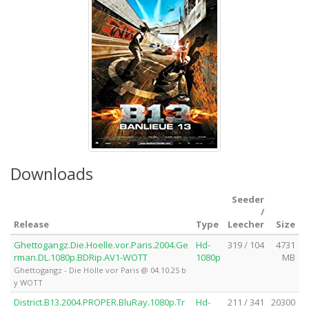
Downloads
Seeder
/
Release
Type
Leecher
Size
Ghettogangz.Die.Hoelle.vor.Paris.2004.Ge
Hd-
319 / 104
4731
rman.DL.1080p.BDRip.AV1-WOTT
1080p
MB
Ghettogangz - Die Hölle vor Paris @ 04.10.25 b
y WOTT
District.B13.2004.PROPER.BluRay.1080p.Tr
Hd-
211 / 341
20300