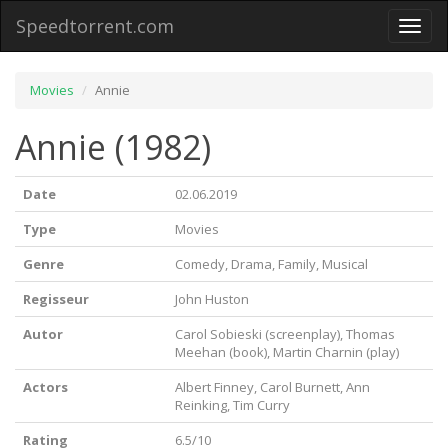
Speedtorrent.com
Toggl
naviga
Movies
Annie
Annie (1982)
Date
02.06.2019
Type
Movies
Genre
Comedy, Drama, Family, Musical
Regisseur
John Huston
Autor
Carol Sobieski (screenplay), Thomas
Meehan (book), Martin Charnin (play)
Actors
Albert Finney, Carol Burnett, Ann
Reinking, Tim Curry
Rating
6.5/10