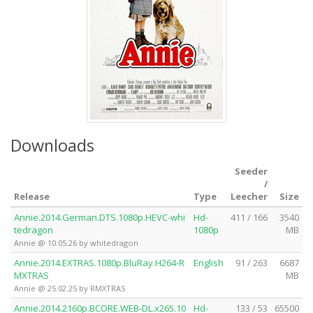
Downloads
Seeder
/
Release
Type
Leecher
Size
Annie.2014.German.DTS.1080p.HEVC-whi
Hd-
411 / 166
3540
tedragon
1080p
MB
Annie @ 10.05.26 by whitedragon
Annie.2014.EXTRAS.1080p.BluRay.H264-R
English
91 / 263
6687
MXTRAS
MB
Annie @ 25.02.25 by RMXTRAS
Annie.2014.2160p.BCORE.WEB-DL.x265.10
Hd-
133 / 53
65500