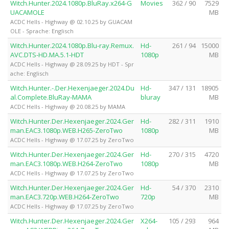
Witch.Hunter.2024.1080p.BluRay.x264-G
Movies
362 / 90
7529
UACAMOLE
MB
ACDC Hells - Highway @ 02.10.25 by GUACAM
OLE - Sprache: Englisch
Witch.Hunter.2024.1080p.Blu-ray.Remux.
Hd-
261 / 94
15000
AVC.DTS-HD.MA.5.1-HDT
1080p
MB
ACDC Hells - Highway @ 28.09.25 by HDT - Spr
ache: Englisch
Witch.Hunter.-.Der.Hexenjaeger.2024.Du
Hd-
347 / 131
18905
al.Complete.BluRay-MAMA
bluray
MB
ACDC Hells - Highway @ 20.08.25 by MAMA
Witch.Hunter.Der.Hexenjaeger.2024.Ger
Hd-
282 / 311
1910
man.EAC3.1080p.WEB.H265-ZeroTwo
1080p
MB
ACDC Hells - Highway @ 17.07.25 by ZeroTwo
Witch.Hunter.Der.Hexenjaeger.2024.Ger
Hd-
270 / 315
4720
man.EAC3.1080p.WEB.H264-ZeroTwo
1080p
MB
ACDC Hells - Highway @ 17.07.25 by ZeroTwo
Witch.Hunter.Der.Hexenjaeger.2024.Ger
Hd-
54 / 370
2310
man.EAC3.720p.WEB.H264-ZeroTwo
720p
MB
ACDC Hells - Highway @ 17.07.25 by ZeroTwo
Witch.Hunter.Der.Hexenjaeger.2024.Ger
X264-
105 / 293
964