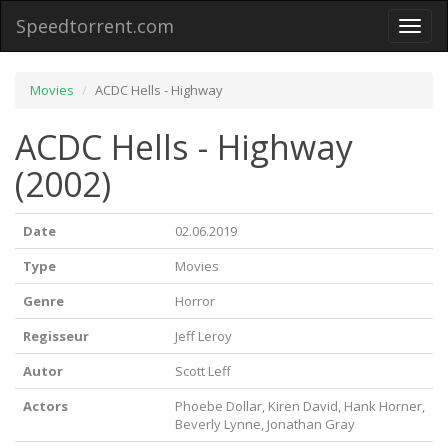
Speedtorrent.com
Toggl
naviga
Movies
ACDC Hells - Highway
ACDC Hells - Highway
(2002)
Date
02.06.2019
Type
Movies
Genre
Horror
Regisseur
Jeff Leroy
Autor
Scott Leff
Actors
Phoebe Dollar, Kiren David, Hank Horner,
Beverly Lynne, Jonathan Gray