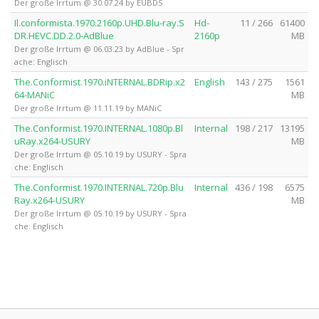
Der große Irrtum @ 30.07.24 by EUBDS
Il.conformista.1970.2160p.UHD.Blu-ray.S
Hd-
11 / 266
61400
DR.HEVC.DD.2.0-AdBlue
2160p
MB
Der große Irrtum @ 06.03.23 by AdBlue - Spr
ache: Englisch
The.Conformist.1970.iNTERNAL.BDRip.x2
English
143 / 275
1561
64-MANiC
MB
Der große Irrtum @ 11.11.19 by MANiC
The.Conformist.1970.INTERNAL.1080p.Bl
Internal
198 / 217
13195
uRay.x264-USURY
MB
Der große Irrtum @ 05.10.19 by USURY - Spra
che: Englisch
The.Conformist.1970.INTERNAL.720p.Blu
Internal
436 / 198
6575
Ray.x264-USURY
MB
Der große Irrtum @ 05.10.19 by USURY - Spra
che: Englisch