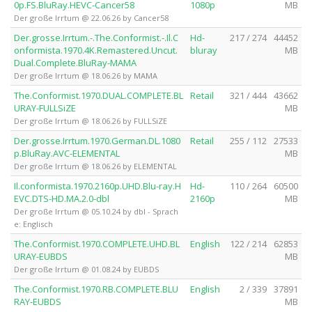
0p.FS.BluRay.HEVC-Cancer58
1080p
MB
Der große Irrtum @ 22.06.26 by Cancer58
Der.grosse.Irrtum.-.The.Conformist.-.Il.C
Hd-
217 / 274
44452
onformista.1970.4K.Remastered.Uncut.
bluray
MB
Dual.Complete.BluRay-MAMA
Der große Irrtum @ 18.06.26 by MAMA
The.Conformist.1970.DUAL.COMPLETE.BL
Retail
321 / 444
43662
URAY-FULLSiZE
MB
Der große Irrtum @ 18.06.26 by FULLSiZE
Der.grosse.Irrtum.1970.German.DL.1080
Retail
255 / 112
27533
p.BluRay.AVC-ELEMENTAL
MB
Der große Irrtum @ 18.06.26 by ELEMENTAL
Il.conformista.1970.2160p.UHD.Blu-ray.H
Hd-
110 / 264
60500
EVC.DTS-HD.MA.2.0-dbl
2160p
MB
Der große Irrtum @ 05.10.24 by dbl - Sprach
e: Englisch
The.Conformist.1970.COMPLETE.UHD.BL
English
122 / 214
62853
URAY-EUBDS
MB
Der große Irrtum @ 01.08.24 by EUBDS
The.Conformist.1970.RB.COMPLETE.BLU
English
2 / 339
37891
RAY-EUBDS
MB