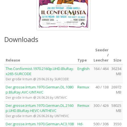
Downloads
Seeder
/
Release
Type
Leecher
Size
The.Conformist.1970.2160p.UHD.BluRay.
English
164 / 464
36234
x265-SURCODE
MB
Der große Irrtum @ 29.06.26 by SURCODE
Der.grosse.Irrtum.1970.German.DL.1080
Remux
40 / 138
26972
p.BluRay.AVC-UNTAVC
MB
Der große Irrtum @ 26.06.26 by UNTAVC
Der.grosse.Irrtum.1970.German.DL.2160
Remux
300 / 426
58025
p.UHD.BluRay.HEVC-UNTHEVC
MB
Der große Irrtum @ 26.06.26 by UNTHEVC
Der.grosse.Irrtum.1970.German.AC3.108
Hd-
500 / 306
3550