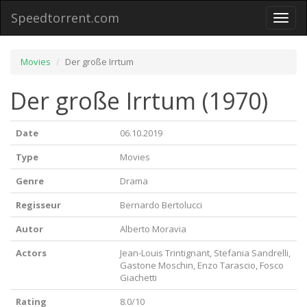
Speedtorrent.com
Toggl
naviga
Movies
Der große Irrtum
Der große Irrtum (1970)
Date
06.10.2019
Type
Movies
Genre
Drama
Regisseur
Bernardo Bertolucci
Autor
Alberto Moravia
Actors
Jean-Louis Trintignant, Stefania Sandrelli,
Gastone Moschin, Enzo Tarascio, Fosco
Giachetti
Rating
8.0/10