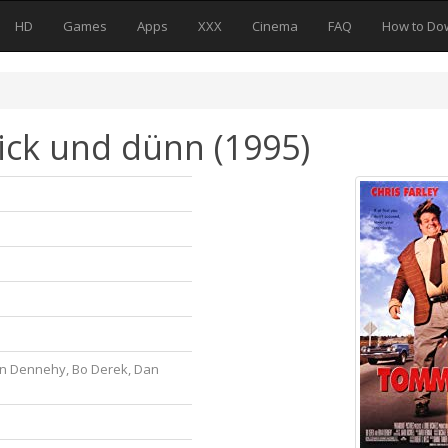
HD
Games
Apps
XXX
Cinema
FAQ
How to Do
ck und dünn (1995)
ian Dennehy, Bo Derek, Dan