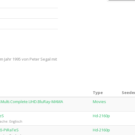
m Jahr 1995 von Peter Segal mit
Type
Seeder
d.Multi.Complete.UHD.BluRay-MAMA
Movies
eS
Hd-2160p
ache: Englisch
65-PiRaTeS
Hd-2160p