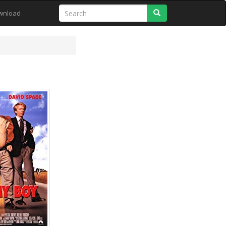
Search
wnload