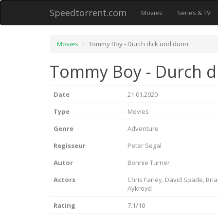
Speedtorrent.com
Movies
Series & TV
Movies
Tommy Boy - Durch dick und dünn
Tommy Boy - Durch di
Date
21.01.2020
Type
Movies
Genre
Adventure
Regisseur
Peter Segal
Autor
Bonnie Turner
Actors
Chris Farley, David Spade, Br
Aykroyd
Rating
7.1/10