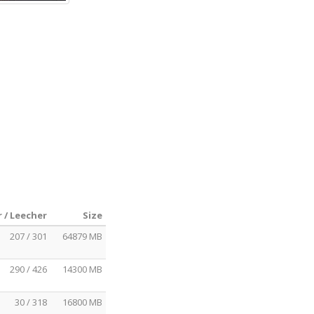
 / Leecher
Size
207 / 301
64879 MB
290 / 426
14300 MB
30 / 318
16800 MB