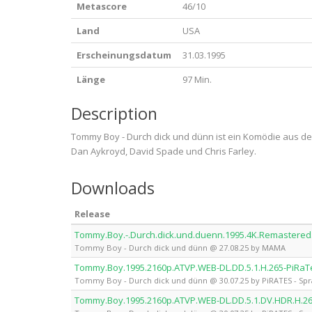
Metascore
46/10
Land
USA
Erscheinungsdatum
31.03.1995
Länge
97 Min.
Description
Tommy Boy - Durch dick und dünn ist ein Komödie aus de
Dan Aykroyd, David Spade und Chris Farley.
Downloads
Release
Tommy.Boy.-.Durch.dick.und.duenn.1995.4K.Remastere
Tommy Boy - Durch dick und dünn @ 27.08.25 by MAMA
Tommy.Boy.1995.2160p.ATVP.WEB-DL.DD.5.1.H.265-PiRaT
Tommy Boy - Durch dick und dünn @ 30.07.25 by PiRATES - Spr
Tommy.Boy.1995.2160p.ATVP.WEB-DL.DD.5.1.DV.HDR.H.2