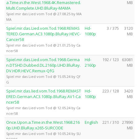
a.Time.in.the.West.1968.4K.Remastered.
MB
Multi.Complete.UHD.BluRay-MAMA
Spiel mir das Lied vom Tod @ 27.08.25 by MA
MA
Spiel.mir.das.Lied.vom.Tod.1968.REMAS
Hd-
3 / 375
3120
TERED.German.AC3.1080p.BluRay.HEVC-
1080p
MB
Cancer58
Spiel mir das Lied vom Tod @ 21.01.25 by Ca
ncer58
Spiel.mir.das.Lied.vom.Tod.1968.Germa
Hd-
192 / 123
63081
n.DTSHD.Dubbed.DL.2160p.UHD.BluRay.
2160p
MB
DV.HDR.HEVC.Remux-QfG
Spiel mir das Lied vom Tod @ 15.05.24 by Qf
G
Spiel.mir.das.lied.vom.Tod.1968.REMAST
Hd-
223 / 128
3420
ERED.German.AC3.1080p.BluRay.AV1-Ca
1080p
MB
ncer58
Spiel mir das Lied vom Tod @ 12.05.24 by Ca
ncer58
Once.Upon.a.Time.in.the.West.1968.216
English
221 / 310
27890
0p.UHD.BluRay.x265-SURCODE
MB
Spiel mir das Lied vom Tod @ 10.05.24 by SU