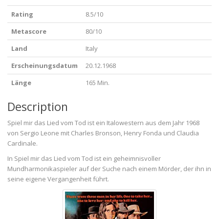
Rating
8.5/10
Metascore
80/10
Land
Italy
Erscheinungsdatum
20.12.1968
Länge
165 Min.
Description
Spiel mir das Lied vom Tod ist ein Italowestern aus dem Jahr 1968
von Sergio Leone mit Charles Bronson, Henry Fonda und Claudia
Cardinale.
In Spiel mir das Lied vom Tod ist ein geheimnisvoller
Mundharmonikaspieler auf der Suche nach einem Mörder, der ihn in
seine eigene Vergangenheit führt.