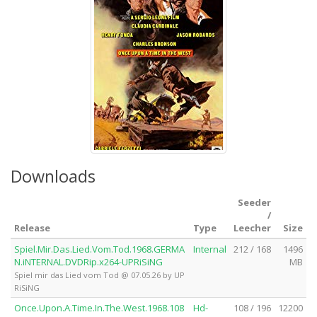
Downloads
Seeder
/
Release
Type
Leecher
Size
Spiel.Mir.Das.Lied.Vom.Tod.1968.GERMA
Internal
212 / 168
1496
N.iNTERNAL.DVDRip.x264-UPRiSiNG
MB
Spiel mir das Lied vom Tod @ 07.05.26 by UP
RiSiNG
Once.Upon.A.Time.In.The.West.1968.108
Hd-
108 / 196
12200