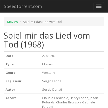
Speedtorrent.com
Toggl
naviga
Movies
Spiel mir das Lied vom Tod
Spiel mir das Lied vom
Tod (1968)
Date
22.01.2020
Type
Movies
Genre
Western
Regisseur
Sergio Leone
Autor
Sergio Donati
Actors
Claudia Cardinale, Henry Fonda, Jason
Robards, Charles Bronson, Gabriele
Ferzetti