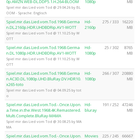
0p.AMZN.WEB-DL.DDP5.1.H.264-BLOOM
1080p
MB
Spiel mir das Lied vom Tod @ 29.04.26 by BL
OOM - Sprache: Englisch
Spiel.mir.das.Lied.vom.Tod.1968.Germa
Hd-
275 / 333
16220
n.DL.2160p.HDR.UHDBDRip.AV1-WOTT
2160p
MB
Spiel mir das Lied vom Tod @ 11.10.25 by W
OTT
Spiel.mir.das.Lied.vom.Tod.1968.Germa
Hd-
25 / 302
8765
n.DL.1080p.HDR.UHDBDRip.AV1-WOTT
1080p
MB
Spiel mir das Lied vom Tod @ 11.10.25 by W
OTT
Spiel.mir.das.Lied.vom.Tod.1968.Germa
Hd-
266 / 307
20880
n.AC3D.DL.1080p.UHD.BluRay.DV.HDR10.
1080p
MB
x265-toto
Spiel mir das Lied vom Tod @ 04.09.25 by tot
o
Spiel.mir.das.Lied.vom.Tod.-.Once.Upon.
Hd-
191 / 252
47246
a.Time.in.the.West.1968.4K.Remastered.
bluray
MB
Multi.Complete.BluRay-MAMA
Spiel mir das Lied vom Tod @ 30.08.25 by MA
MA
Spiel.mir.das.Lied.vom.Tod.-.Once.Upon.
Movies
225 / 245
66667