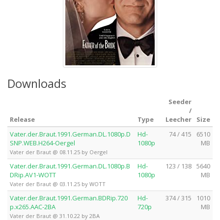
Downloads
Seeder
/
Release
Type
Leecher
Size
Vater.der.Braut.1991.German.DL.1080p.D
Hd-
74 / 415
6510
SNP.WEB.H264-Oergel
1080p
MB
Vater der Braut @ 08.11.25 by Oergel
Vater.der.Braut.1991.German.DL.1080p.B
Hd-
123 / 138
5640
DRip.AV1-WOTT
1080p
MB
Vater der Braut @ 03.11.25 by WOTT
Vater.der.Braut.1991.German.BDRip.720
Hd-
374 / 315
1010
p.x265.AAC-2BA
720p
MB
Vater der Braut @ 31.10.22 by 2BA