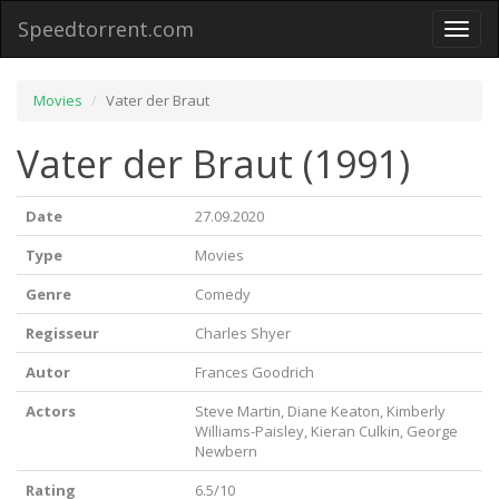
Speedtorrent.com
Toggl
naviga
Movies
Vater der Braut
Vater der Braut (1991)
Date
27.09.2020
Type
Movies
Genre
Comedy
Regisseur
Charles Shyer
Autor
Frances Goodrich
Actors
Steve Martin, Diane Keaton, Kimberly
Williams-Paisley, Kieran Culkin, George
Newbern
Rating
6.5/10