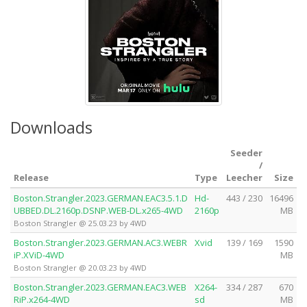
Downloads
Seeder
/
Release
Type
Leecher
Size
Boston.Strangler.2023.GERMAN.EAC3.5.1.D
Hd-
443 / 230
16496
UBBED.DL.2160p.DSNP.WEB-DL.x265-4WD
2160p
MB
Boston Strangler @ 25.03.23 by 4WD
Boston.Strangler.2023.GERMAN.AC3.WEBR
Xvid
139 / 169
1590
iP.XViD-4WD
MB
Boston Strangler @ 20.03.23 by 4WD
Boston.Strangler.2023.GERMAN.EAC3.WEB
X264-
334 / 287
670
RiP.x264-4WD
sd
MB