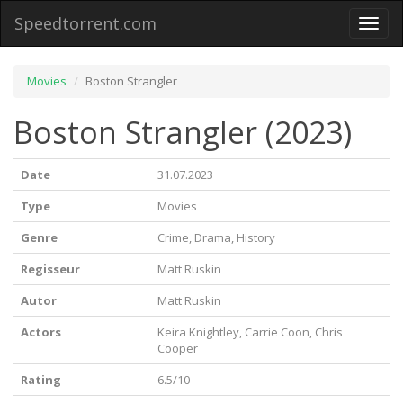
Speedtorrent.com
Toggl
naviga
Movies
Boston Strangler
Boston Strangler (2023)
Date
31.07.2023
Type
Movies
Genre
Crime, Drama, History
Regisseur
Matt Ruskin
Autor
Matt Ruskin
Actors
Keira Knightley, Carrie Coon, Chris
Cooper
Rating
6.5/10