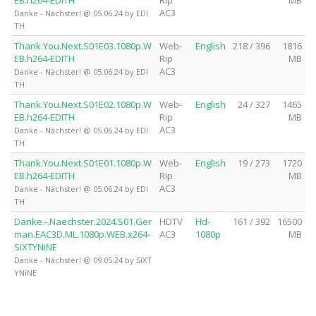
AC3
Danke - Nächster! @ 05.06.24 by EDI
TH
Thank.You.Next.S01E03.1080p.W
Web-
English
218 / 396
1816
EB.h264-EDITH
Rip
MB
AC3
Danke - Nächster! @ 05.06.24 by EDI
TH
Thank.You.Next.S01E02.1080p.W
Web-
English
24 / 327
1465
EB.h264-EDITH
Rip
MB
AC3
Danke - Nächster! @ 05.06.24 by EDI
TH
Thank.You.Next.S01E01.1080p.W
Web-
English
19 / 273
1720
EB.h264-EDITH
Rip
MB
AC3
Danke - Nächster! @ 05.06.24 by EDI
TH
Danke.-.Naechster.2024.S01.Ger
HDTV
Hd-
161 / 392
16500
man.EAC3D.ML.1080p.WEB.x264-
AC3
1080p
MB
SiXTYNiNE
Danke - Nächster! @ 09.05.24 by SiXT
YNiNE