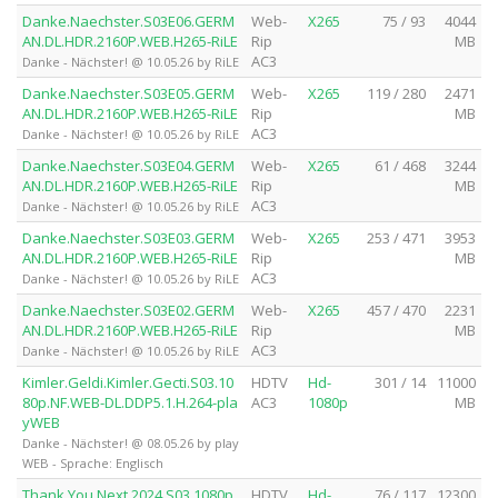
Danke.Naechster.S03E06.GERM
Web-
X265
75 / 93
4044
AN.DL.HDR.2160P.WEB.H265-RiLE
Rip
MB
AC3
Danke - Nächster! @ 10.05.26 by RiLE
Danke.Naechster.S03E05.GERM
Web-
X265
119 / 280
2471
AN.DL.HDR.2160P.WEB.H265-RiLE
Rip
MB
AC3
Danke - Nächster! @ 10.05.26 by RiLE
Danke.Naechster.S03E04.GERM
Web-
X265
61 / 468
3244
AN.DL.HDR.2160P.WEB.H265-RiLE
Rip
MB
AC3
Danke - Nächster! @ 10.05.26 by RiLE
Danke.Naechster.S03E03.GERM
Web-
X265
253 / 471
3953
AN.DL.HDR.2160P.WEB.H265-RiLE
Rip
MB
AC3
Danke - Nächster! @ 10.05.26 by RiLE
Danke.Naechster.S03E02.GERM
Web-
X265
457 / 470
2231
AN.DL.HDR.2160P.WEB.H265-RiLE
Rip
MB
AC3
Danke - Nächster! @ 10.05.26 by RiLE
Kimler.Geldi.Kimler.Gecti.S03.10
HDTV
Hd-
301 / 14
11000
80p.NF.WEB-DL.DDP5.1.H.264-pla
AC3
1080p
MB
yWEB
Danke - Nächster! @ 08.05.26 by play
WEB - Sprache: Englisch
Thank.You.Next.2024.S03.1080p.
HDTV
Hd-
76 / 117
12300