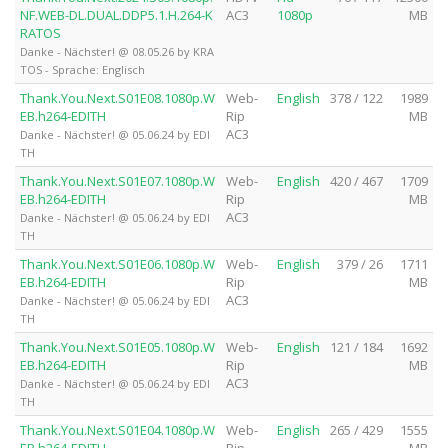
NF.WEB-DL.DUAL.DDP5.1.H.264-K
AC3
1080p
MB
RATOS
Danke - Nächster! @ 08.05.26 by KRA
TOS - Sprache: Englisch
Thank.You.Next.S01E08.1080p.W
Web-
English
378 / 122
1989
EB.h264-EDITH
Rip
MB
AC3
Danke - Nächster! @ 05.06.24 by EDI
TH
Thank.You.Next.S01E07.1080p.W
Web-
English
420 / 467
1709
EB.h264-EDITH
Rip
MB
AC3
Danke - Nächster! @ 05.06.24 by EDI
TH
Thank.You.Next.S01E06.1080p.W
Web-
English
379 / 26
1711
EB.h264-EDITH
Rip
MB
AC3
Danke - Nächster! @ 05.06.24 by EDI
TH
Thank.You.Next.S01E05.1080p.W
Web-
English
121 / 184
1692
EB.h264-EDITH
Rip
MB
AC3
Danke - Nächster! @ 05.06.24 by EDI
TH
Thank.You.Next.S01E04.1080p.W
Web-
English
265 / 429
1555
EB.h264-EDITH
Rip
MB