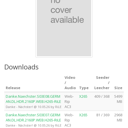
Downloads
Video
Seeder
/
/
Release
Audio
Type
Leecher
Size
Danke.Naechster.S03E08.GERM
Web-
X265
409 / 368
5499
AN.DL.HDR.2160P.WEB.H265-RiLE
Rip
MB
AC3
Danke - Nächster! @ 10.05.26 by RiLE
Danke.Naechster.S03E07.GERM
Web-
X265
81 / 369
2968
AN.DL.HDR.2160P.WEB.H265-RiLE
Rip
MB
AC3
Danke - Nächster! @ 10.05.26 by RiLE