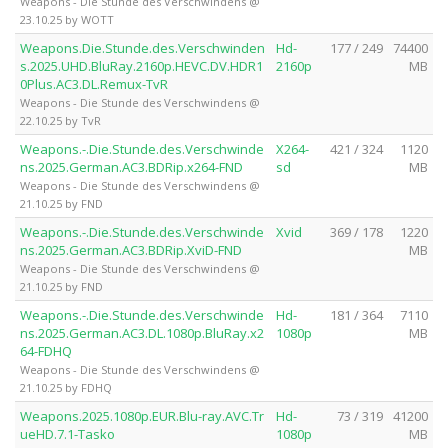
Weapons - Die Stunde des Verschwindens @
23.10.25 by WOTT
Weapons.Die.Stunde.des.Verschwinden
Hd-
177 / 249
74400
s.2025.UHD.BluRay.2160p.HEVC.DV.HDR1
2160p
MB
0Plus.AC3.DL.Remux-TvR
Weapons - Die Stunde des Verschwindens @
22.10.25 by TvR
Weapons.-.Die.Stunde.des.Verschwinde
X264-
421 / 324
1120
ns.2025.German.AC3.BDRip.x264-FND
sd
MB
Weapons - Die Stunde des Verschwindens @
21.10.25 by FND
Weapons.-.Die.Stunde.des.Verschwinde
Xvid
369 / 178
1220
ns.2025.German.AC3.BDRip.XviD-FND
MB
Weapons - Die Stunde des Verschwindens @
21.10.25 by FND
Weapons.-.Die.Stunde.des.Verschwinde
Hd-
181 / 364
7110
ns.2025.German.AC3.DL.1080p.BluRay.x2
1080p
MB
64-FDHQ
Weapons - Die Stunde des Verschwindens @
21.10.25 by FDHQ
Weapons.2025.1080p.EUR.Blu-ray.AVC.Tr
Hd-
73 / 319
41200
ueHD.7.1-Tasko
1080p
MB