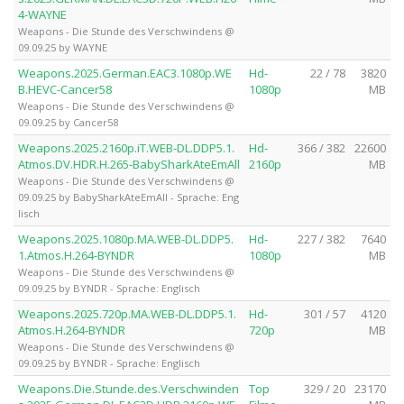
4-WAYNE
Weapons - Die Stunde des Verschwindens @
09.09.25 by WAYNE
Weapons.2025.German.EAC3.1080p.WE
Hd-
22 / 78
3820
B.HEVC-Cancer58
1080p
MB
Weapons - Die Stunde des Verschwindens @
09.09.25 by Cancer58
Weapons.2025.2160p.iT.WEB-DL.DDP5.1.
Hd-
366 / 382
22600
Atmos.DV.HDR.H.265-BabySharkAteEmAll
2160p
MB
Weapons - Die Stunde des Verschwindens @
09.09.25 by BabySharkAteEmAll - Sprache: Eng
lisch
Weapons.2025.1080p.MA.WEB-DL.DDP5.
Hd-
227 / 382
7640
1.Atmos.H.264-BYNDR
1080p
MB
Weapons - Die Stunde des Verschwindens @
09.09.25 by BYNDR - Sprache: Englisch
Weapons.2025.720p.MA.WEB-DL.DDP5.1.
Hd-
301 / 57
4120
Atmos.H.264-BYNDR
720p
MB
Weapons - Die Stunde des Verschwindens @
09.09.25 by BYNDR - Sprache: Englisch
Weapons.Die.Stunde.des.Verschwinden
Top
329 / 20
23170