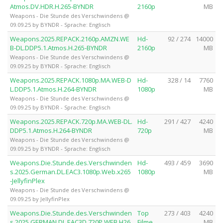
Atmos.DV.HDR.H.265-BYNDR
2160p
MB
Weapons - Die Stunde des Verschwindens @
09.09.25 by BYNDR - Sprache: Englisch
Weapons.2025.REPACK.2160p.AMZN.WE
Hd-
92 / 274
14000
B-DL.DDP5.1.Atmos.H.265-BYNDR
2160p
MB
Weapons - Die Stunde des Verschwindens @
09.09.25 by BYNDR - Sprache: Englisch
Weapons.2025.REPACK.1080p.MA.WEB-D
Hd-
328 / 14
7760
L.DDP5.1.Atmos.H.264-BYNDR
1080p
MB
Weapons - Die Stunde des Verschwindens @
09.09.25 by BYNDR - Sprache: Englisch
Weapons.2025.REPACK.720p.MA.WEB-DL.
Hd-
291 / 427
4240
DDP5.1.Atmos.H.264-BYNDR
720p
MB
Weapons - Die Stunde des Verschwindens @
09.09.25 by BYNDR - Sprache: Englisch
Weapons.Die.Stunde.des.Verschwinden
Hd-
493 / 459
3690
s.2025.German.DL.EAC3.1080p.Web.x265
1080p
MB
-JellyfinPlex
Weapons - Die Stunde des Verschwindens @
09.09.25 by JellyfinPlex
Weapons.Die.Stunde.des.Verschwinden
Top
273 / 403
4240
s.2025.GERMAN.DL.EAC3D.720P.WEB.H26
Filme
MB