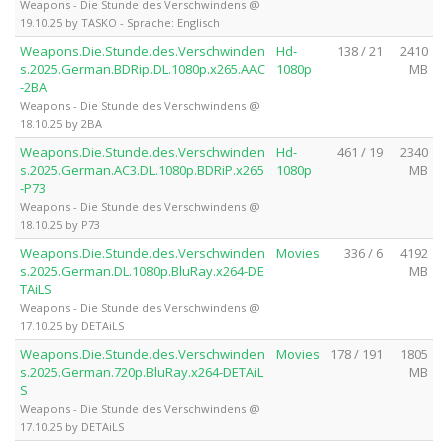
Weapons - Die Stunde des Verschwindens @
19.10.25 by TASKO - Sprache: Englisch
Weapons.Die.Stunde.des.Verschwinden
Hd-
138 / 21
2410
s.2025.German.BDRip.DL.1080p.x265.AAC
1080p
MB
-2BA
Weapons - Die Stunde des Verschwindens @
18.10.25 by 2BA
Weapons.Die.Stunde.des.Verschwinden
Hd-
461 / 19
2340
s.2025.German.AC3.DL.1080p.BDRiP.x265
1080p
MB
-P73
Weapons - Die Stunde des Verschwindens @
18.10.25 by P73
Weapons.Die.Stunde.des.Verschwinden
Movies
336 / 6
4192
s.2025.German.DL.1080p.BluRay.x264-DE
MB
TAiLS
Weapons - Die Stunde des Verschwindens @
17.10.25 by DETAiLS
Weapons.Die.Stunde.des.Verschwinden
Movies
178 / 191
1805
s.2025.German.720p.BluRay.x264-DETAiL
MB
S
Weapons - Die Stunde des Verschwindens @
17.10.25 by DETAiLS