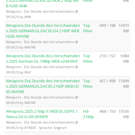
s.2025.German.DL.EAC3D.HDR.2160p.WE
Filme
MB
B.h265-W4K
Weapons - Die Stunde des Verschwindens @
09.09.25 by W4K
Weapons.Die.Stunde.des.Verschwinden
Top
499 / 188
13973
s.2025.GERMAN.DL.EAC3D.DV.2160P.WEB.
Filme
MB
H265-WAYNE
Weapons - Die Stunde des Verschwindens @
09.09.25 by WAYNE
Weapons.Die.Stunde.des.Verschwinden
Top
210 / 152
5084
s.2025.German.DL.1080p.WEB.x264-WvF
Filme
MB
Weapons - Die Stunde des Verschwindens @
09.09.25 by WvF
Weapons.Die.Stunde.des.Verschwinden
Top
437 / 498
11699
s.2025.GERMAN.DL.EAC3D.2160P.WEB.H2
Filme
MB
65-WAYNE
Weapons - Die Stunde des Verschwindens @
09.09.25 by WAYNE
Weapons.2025.2160p.iT.WEB-DL.DDP5.1.
Hd-
468 / 150
13500
Atmos.DV.H.265-BYNDR
2160p
MB
Weapons - Die Stunde des Verschwindens @
09.09.25 by BYNDR - Sprache: Englisch