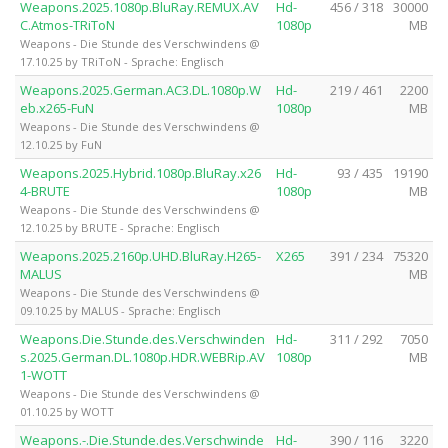
Weapons.2025.1080p.BluRay.REMUX.AV
Hd-
456 / 318
30000
C.Atmos-TRiToN
1080p
MB
Weapons - Die Stunde des Verschwindens @
17.10.25 by TRiToN - Sprache: Englisch
Weapons.2025.German.AC3.DL.1080p.W
Hd-
219 / 461
2200
eb.x265-FuN
1080p
MB
Weapons - Die Stunde des Verschwindens @
12.10.25 by FuN
Weapons.2025.Hybrid.1080p.BluRay.x26
Hd-
93 / 435
19190
4-BRUTE
1080p
MB
Weapons - Die Stunde des Verschwindens @
12.10.25 by BRUTE - Sprache: Englisch
Weapons.2025.2160p.UHD.BluRay.H265-
X265
391 / 234
75320
MALUS
MB
Weapons - Die Stunde des Verschwindens @
09.10.25 by MALUS - Sprache: Englisch
Weapons.Die.Stunde.des.Verschwinden
Hd-
311 / 292
7050
s.2025.German.DL.1080p.HDR.WEBRip.AV
1080p
MB
1-WOTT
Weapons - Die Stunde des Verschwindens @
01.10.25 by WOTT
Weapons.-.Die.Stunde.des.Verschwinde
Hd-
390 / 116
3220