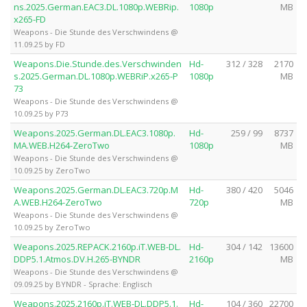
ns.2025.German.EAC3.DL.1080p.WEBRip.
1080p
MB
x265-FD
Weapons - Die Stunde des Verschwindens @
11.09.25 by FD
Weapons.Die.Stunde.des.Verschwinden
Hd-
312 / 328
2170
s.2025.German.DL.1080p.WEBRiP.x265-P
1080p
MB
73
Weapons - Die Stunde des Verschwindens @
10.09.25 by P73
Weapons.2025.German.DL.EAC3.1080p.
Hd-
259 / 99
8737
MA.WEB.H264-ZeroTwo
1080p
MB
Weapons - Die Stunde des Verschwindens @
10.09.25 by ZeroTwo
Weapons.2025.German.DL.EAC3.720p.M
Hd-
380 / 420
5046
A.WEB.H264-ZeroTwo
720p
MB
Weapons - Die Stunde des Verschwindens @
10.09.25 by ZeroTwo
Weapons.2025.REPACK.2160p.iT.WEB-DL.
Hd-
304 / 142
13600
DDP5.1.Atmos.DV.H.265-BYNDR
2160p
MB
Weapons - Die Stunde des Verschwindens @
09.09.25 by BYNDR - Sprache: Englisch
Weapons.2025.2160p.iT.WEB-DL.DDP5.1.
Hd-
104 / 360
22700