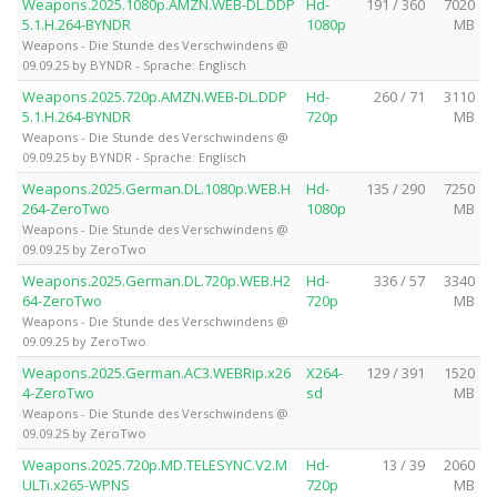
Weapons.2025.1080p.AMZN.WEB-DL.DDP
Hd-
191 / 360
7020
5.1.H.264-BYNDR
1080p
MB
Weapons - Die Stunde des Verschwindens @
09.09.25 by BYNDR - Sprache: Englisch
Weapons.2025.720p.AMZN.WEB-DL.DDP
Hd-
260 / 71
3110
5.1.H.264-BYNDR
720p
MB
Weapons - Die Stunde des Verschwindens @
09.09.25 by BYNDR - Sprache: Englisch
Weapons.2025.German.DL.1080p.WEB.H
Hd-
135 / 290
7250
264-ZeroTwo
1080p
MB
Weapons - Die Stunde des Verschwindens @
09.09.25 by ZeroTwo
Weapons.2025.German.DL.720p.WEB.H2
Hd-
336 / 57
3340
64-ZeroTwo
720p
MB
Weapons - Die Stunde des Verschwindens @
09.09.25 by ZeroTwo
Weapons.2025.German.AC3.WEBRip.x26
X264-
129 / 391
1520
4-ZeroTwo
sd
MB
Weapons - Die Stunde des Verschwindens @
09.09.25 by ZeroTwo
Weapons.2025.720p.MD.TELESYNC.V2.M
Hd-
13 / 39
2060
ULTi.x265-WPNS
720p
MB