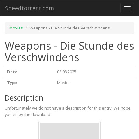
Speedtorrent.com
Toggl
naviga
Movies
Weapons - Die Stunde des Verschwindens
Weapons - Die Stunde des
Verschwindens
Date
08.08.2025
Type
Movies
Description
Unfortunately we do not have a description for this entry. We hope
you enjoy the download.