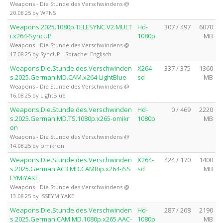
Weapons - Die Stunde des Verschwindens @
20.08.25 by WPNS
Weapons.2025.1080p.TELESYNC.V2.MULT
Hd-
307 / 497
6070
i.x264-SyncUP
1080p
MB
Weapons - Die Stunde des Verschwindens @
17.08.25 by SyncUP - Sprache: Englisch
Weapons.Die.Stunde.des.Verschwinden
X264-
337 / 375
1360
s.2025.German.MD.CAM.x264-LightBlue
sd
MB
Weapons - Die Stunde des Verschwindens @
16.08.25 by LightBlue
Weapons.Die.Stunde.des.Verschwinden
Hd-
0 / 469
2220
s.2025.German.MD.TS.1080p.x265-omikr
1080p
MB
on
Weapons - Die Stunde des Verschwindens @
14.08.25 by omikron
Weapons.Die.Stunde.des.Verschwinden
X264-
424 / 170
1400
s.2025.German.AC3.MD.CAMRip.x264-iSS
sd
MB
EYMiYAKE
Weapons - Die Stunde des Verschwindens @
13.08.25 by iSSEYMiYAKE
Weapons.Die.Stunde.des.Verschwinden
Hd-
287 / 268
2190
s.2025.German.CAM.MD.1080p.x265.AAC-
1080p
MB