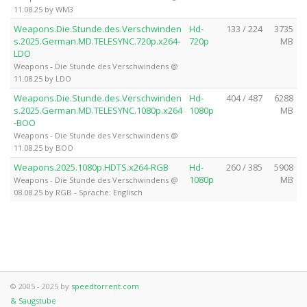
11.08.25 by WM3
Weapons.Die.Stunde.des.Verschwinden
Hd-
133 / 224
3735
s.2025.German.MD.TELESYNC.720p.x264-
720p
MB
LDO
Weapons - Die Stunde des Verschwindens @
11.08.25 by LDO
Weapons.Die.Stunde.des.Verschwinden
Hd-
404 / 487
6288
s.2025.German.MD.TELESYNC.1080p.x264
1080p
MB
-BOO
Weapons - Die Stunde des Verschwindens @
11.08.25 by BOO
Weapons.2025.1080p.HDTS.x264-RGB
Hd-
260 / 385
5908
1080p
MB
Weapons - Die Stunde des Verschwindens @
08.08.25 by RGB - Sprache: Englisch
© 2005 - 2025 by
speedtorrent.com
& Saugstube