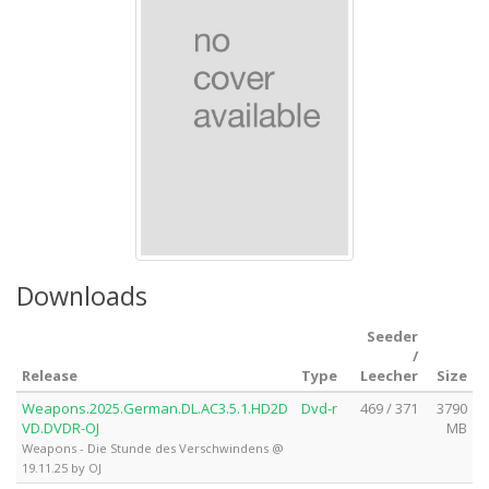
Downloads
Seeder
/
Release
Type
Leecher
Size
Weapons.2025.German.DL.AC3.5.1.HD2D
Dvd-r
469 / 371
3790
VD.DVDR-OJ
MB
Weapons - Die Stunde des Verschwindens @
19.11.25 by OJ