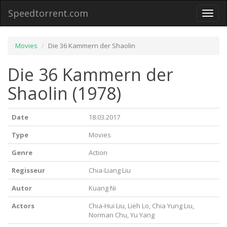
Speedtorrent.com
Toggl
naviga
Movies
Die 36 Kammern der Shaolin
Die 36 Kammern der
Shaolin (1978)
Date
18.03.2017
Type
Movies
Genre
Action
Regisseur
Chia-Liang Liu
Autor
Kuang Ni
Actors
Chia-Hui Liu, Lieh Lo, Chia Yung Liu,
Norman Chu, Yu Yang