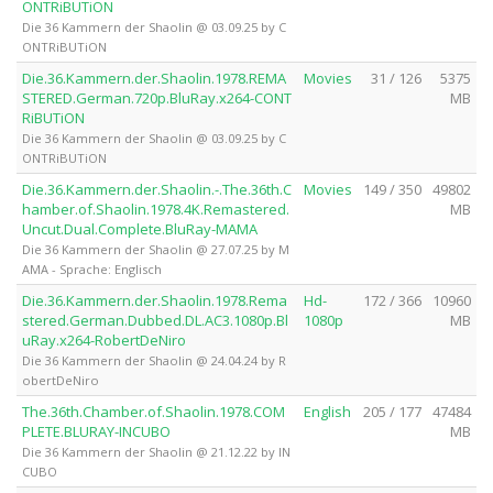
ONTRiBUTiON
Die 36 Kammern der Shaolin @ 03.09.25 by C
ONTRiBUTiON
Die.36.Kammern.der.Shaolin.1978.REMA
Movies
31 / 126
5375
STERED.German.720p.BluRay.x264-CONT
MB
RiBUTiON
Die 36 Kammern der Shaolin @ 03.09.25 by C
ONTRiBUTiON
Die.36.Kammern.der.Shaolin.-.The.36th.C
Movies
149 / 350
49802
hamber.of.Shaolin.1978.4K.Remastered.
MB
Uncut.Dual.Complete.BluRay-MAMA
Die 36 Kammern der Shaolin @ 27.07.25 by M
AMA - Sprache: Englisch
Die.36.Kammern.der.Shaolin.1978.Rema
Hd-
172 / 366
10960
stered.German.Dubbed.DL.AC3.1080p.Bl
1080p
MB
uRay.x264-RobertDeNiro
Die 36 Kammern der Shaolin @ 24.04.24 by R
obertDeNiro
The.36th.Chamber.of.Shaolin.1978.COM
English
205 / 177
47484
PLETE.BLURAY-INCUBO
MB
Die 36 Kammern der Shaolin @ 21.12.22 by IN
CUBO