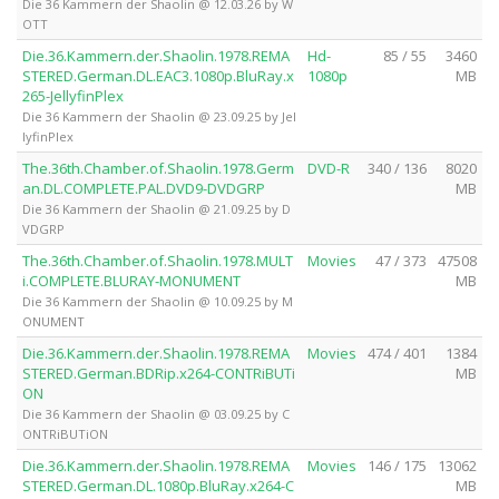
Die 36 Kammern der Shaolin @ 12.03.26 by W
OTT
Die.36.Kammern.der.Shaolin.1978.REMA
Hd-
85 / 55
3460
STERED.German.DL.EAC3.1080p.BluRay.x
1080p
MB
265-JellyfinPlex
Die 36 Kammern der Shaolin @ 23.09.25 by Jel
lyfinPlex
The.36th.Chamber.of.Shaolin.1978.Germ
DVD-R
340 / 136
8020
an.DL.COMPLETE.PAL.DVD9-DVDGRP
MB
Die 36 Kammern der Shaolin @ 21.09.25 by D
VDGRP
The.36th.Chamber.of.Shaolin.1978.MULT
Movies
47 / 373
47508
i.COMPLETE.BLURAY-MONUMENT
MB
Die 36 Kammern der Shaolin @ 10.09.25 by M
ONUMENT
Die.36.Kammern.der.Shaolin.1978.REMA
Movies
474 / 401
1384
STERED.German.BDRip.x264-CONTRiBUTi
MB
ON
Die 36 Kammern der Shaolin @ 03.09.25 by C
ONTRiBUTiON
Die.36.Kammern.der.Shaolin.1978.REMA
Movies
146 / 175
13062
STERED.German.DL.1080p.BluRay.x264-C
MB