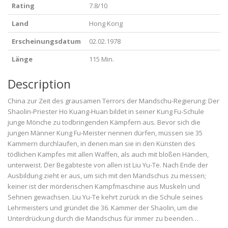
Rating
7.8/10
Land
Hong Kong
Erscheinungsdatum
02.02.1978
Länge
115 Min.
Description
China zur Zeit des grausamen Terrors der Mandschu-Regierung: Der
Shaolin-Priester Ho Kuang-Huan bildet in seiner Kung Fu-Schule
junge Mönche zu todbringenden Kämpfern aus. Bevor sich die
jungen Männer Kung Fu-Meister nennen dürfen, müssen sie 35
Kammern durchlaufen, in denen man sie in den Künsten des
tödlichen Kampfes mit allen Waffen, als auch mit bloßen Händen,
unterweist. Der Begabteste von allen ist Liu Yu-Te. Nach Ende der
Ausbildung zieht er aus, um sich mit den Mandschus zu messen;
keiner ist der mörderischen Kampfmaschine aus Muskeln und
Sehnen gewachsen. Liu Yu-Te kehrt zurück in die Schule seines
Lehrmeisters und gründet die 36. Kammer der Shaolin, um die
Unterdrückung durch die Mandschus für immer zu beenden…