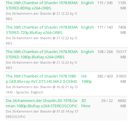
The.36th.Chamber.of.Shaolin.1978.REMA
English
115 / 345
1105
STERED.BDRip.x264-ORBS
MB
Die 36 Kammern der Shaolin @ 21.12.22 by O
RBS
The.36th.Chamber.of.Shaolin.1978.REMA
English
171 / 143
7406
STERED.720p.BluRay.x264-ORBS
MB
Die 36 Kammern der Shaolin @ 21.12.22 by O
RBS
The.36th.Chamber.of.Shaolin.1978.REMA
English
108 / 266
15317
STERED.1080p.BluRay.x264-ORBS
MB
Die 36 Kammern der Shaolin @ 21.12.22 by O
RBS
The.36th.Chamber.of.Shaolin.1978.1080
Hd-
382 / 420
31650
p.GER.Blu-ray.AVC.DTS-HD.MA.2.0-CtrlHD
1080p
MB
Die 36 Kammern der Shaolin @ 05.02.21 by Ct
rlHD - Sprache: Englisch
Die.36.Kammern.der.Shaolin.3D.1978.Ge
3D
26 / 22
6692
rman.1080p.BluRay.x264-STEREOSCOPiC
Filme
MB
Die 36 Kammern der Shaolin @ 01.03.14 by ST
EREOSCOPiC