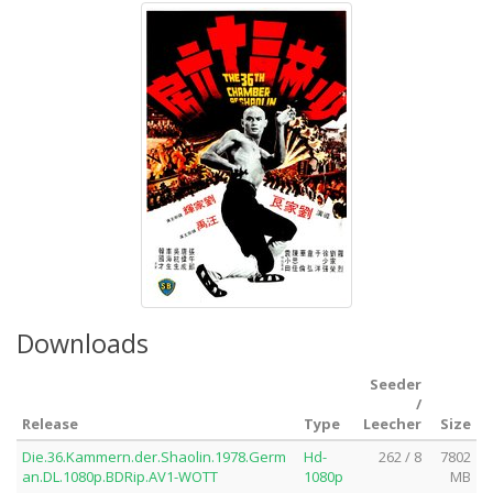
Downloads
Seeder
/
Release
Type
Leecher
Size
Die.36.Kammern.der.Shaolin.1978.Germ
Hd-
262 / 8
7802
an.DL.1080p.BDRip.AV1-WOTT
1080p
MB