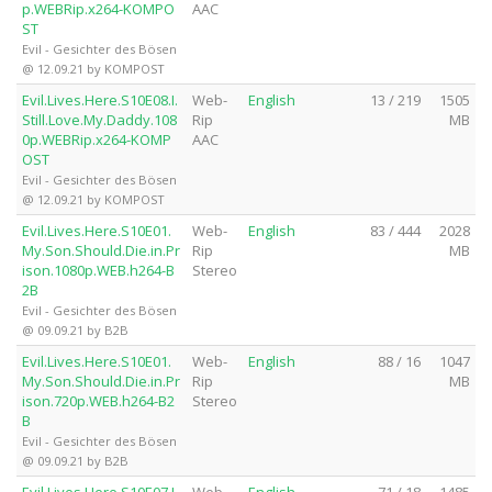
p.WEBRip.x264-KOMPO
AAC
ST
Evil - Gesichter des Bösen
@ 12.09.21 by KOMPOST
Evil.Lives.Here.S10E08.I.
Web-
English
13 / 219
1505
Still.Love.My.Daddy.108
Rip
MB
0p.WEBRip.x264-KOMP
AAC
OST
Evil - Gesichter des Bösen
@ 12.09.21 by KOMPOST
Evil.Lives.Here.S10E01.
Web-
English
83 / 444
2028
My.Son.Should.Die.in.Pr
Rip
MB
ison.1080p.WEB.h264-B
Stereo
2B
Evil - Gesichter des Bösen
@ 09.09.21 by B2B
Evil.Lives.Here.S10E01.
Web-
English
88 / 16
1047
My.Son.Should.Die.in.Pr
Rip
MB
ison.720p.WEB.h264-B2
Stereo
B
Evil - Gesichter des Bösen
@ 09.09.21 by B2B
Evil.Lives.Here.S10E07.I.
Web-
English
71 / 18
1485