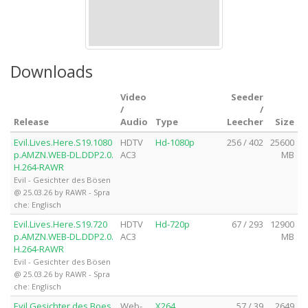
Downloads
Video
Seeder
/
/
Release
Audio
Type
Leecher
Size
Evil.Lives.Here.S19.1080
HDTV
Hd-1080p
256 / 402
25600
p.AMZN.WEB-DL.DDP2.0.
AC3
MB
H.264-RAWR
Evil - Gesichter des Bösen
@ 25.03.26 by RAWR - Spra
che: Englisch
Evil.Lives.Here.S19.720
HDTV
Hd-720p
67 / 293
12900
p.AMZN.WEB-DL.DDP2.0.
AC3
MB
H.264-RAWR
Evil - Gesichter des Bösen
@ 25.03.26 by RAWR - Spra
che: Englisch
Evil.Gesichter.des.Boes
Web-
X264
57 / 39
2649