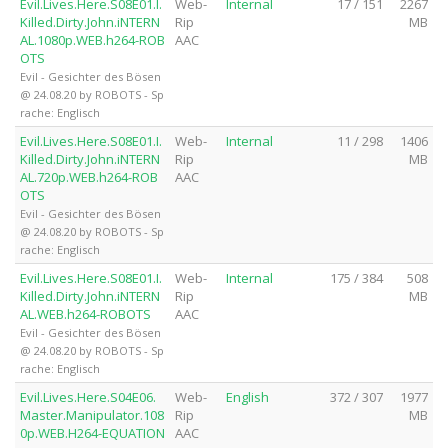
Evil.Lives.Here.S08E01.I.
Web-
Internal
17 / 151
2267
Killed.Dirty.John.iNTERN
Rip
MB
AL.1080p.WEB.h264-ROB
AAC
OTS
Evil - Gesichter des Bösen
@ 24.08.20 by ROBOTS - Sp
rache: Englisch
Evil.Lives.Here.S08E01.I.
Web-
Internal
11 / 298
1406
Killed.Dirty.John.iNTERN
Rip
MB
AL.720p.WEB.h264-ROB
AAC
OTS
Evil - Gesichter des Bösen
@ 24.08.20 by ROBOTS - Sp
rache: Englisch
Evil.Lives.Here.S08E01.I.
Web-
Internal
175 / 384
508
Killed.Dirty.John.iNTERN
Rip
MB
AL.WEB.h264-ROBOTS
AAC
Evil - Gesichter des Bösen
@ 24.08.20 by ROBOTS - Sp
rache: Englisch
Evil.Lives.Here.S04E06.
Web-
English
372 / 307
1977
Master.Manipulator.108
Rip
MB
0p.WEB.H264-EQUATION
AAC