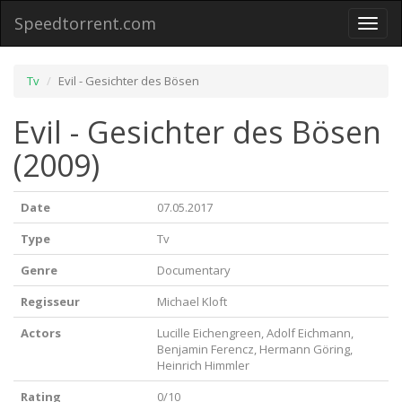
Speedtorrent.com
Toggl
naviga
Tv
Evil - Gesichter des Bösen
Evil - Gesichter des Bösen
(2009)
Date
07.05.2017
Type
Tv
Genre
Documentary
Regisseur
Michael Kloft
Actors
Lucille Eichengreen, Adolf Eichmann,
Benjamin Ferencz, Hermann Göring,
Heinrich Himmler
Rating
0/10