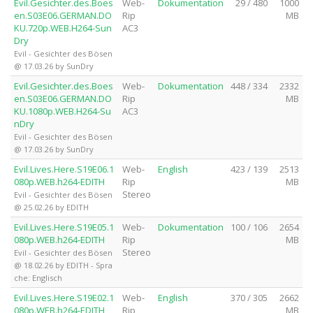
Evil.Gesichter.des.Boes
Web-
Dokumentation
29 / 480
1000
en.S03E06.GERMAN.DO
Rip
MB
KU.720p.WEB.H264-Sun
AC3
Dry
Evil - Gesichter des Bösen
@ 17.03.26 by SunDry
Evil.Gesichter.des.Boes
Web-
Dokumentation
448 / 334
2332
en.S03E06.GERMAN.DO
Rip
MB
KU.1080p.WEB.H264-Su
AC3
nDry
Evil - Gesichter des Bösen
@ 17.03.26 by SunDry
Evil.Lives.Here.S19E06.1
Web-
English
423 / 139
2513
080p.WEB.h264-EDITH
Rip
MB
Stereo
Evil - Gesichter des Bösen
@ 25.02.26 by EDITH
Evil.Lives.Here.S19E05.1
Web-
Dokumentation
100 / 106
2654
080p.WEB.h264-EDITH
Rip
MB
Stereo
Evil - Gesichter des Bösen
@ 18.02.26 by EDITH - Spra
che: Englisch
Evil.Lives.Here.S19E02.1
Web-
English
370 / 305
2662
080p.WEB.h264-EDITH
Rip
MB