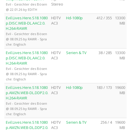
Stereo
Evil - Gesichter des Bösen
@ 22.01.26 by EDITH
Evil.Lives.Here.S18.1080
HDTV
Hd-1080p
412 / 355
13300
p.DISC.WEB-DL.AAC2.0.
AC3
MB
H.264-RAWR
Evil - Gesichter des Bösen
@ 08.09.25 by RAWR - Spra
che: Englisch
Evil.Lives.Here.S18.1080
HDTV
Serien & TV
38 / 285
13300
p.DISC.WEB-DL.AAC2.0.
AC3
MB
H.264-RAWR
Evil - Gesichter des Bösen
@ 08.09.25 by RAWR - Spra
che: Englisch
Evil.Lives.Here.S18.1080
HDTV
Hd-1080p
183 / 173
19600
p.AMZN.WEB-DL.DDP2.0.
AC3
MB
H.264-RAWR
Evil - Gesichter des Bösen
@ 08.09.25 by RAWR - Spra
che: Englisch
Evil.Lives.Here.S18.1080
HDTV
Serien & TV
256 / 4
19600
p.AMZN.WEB-DL.DDP2.0.
AC3
MB