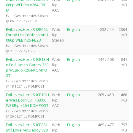
080p.WEBRip.x264-CBF
Rip
MB
M
AAC
Evil - Gesichter des Bösen
@ 06.02.23 by CBFM
Evil.Lives.Here.S12E06.I.
Web-
English
232 / 44
2064
Found.His.Confession.1
Rip
MB
080p.WEB.h264-B2B
Stereo
Evil - Gesichter des Bösen
@ 23.08.22 by B2B
Evil.Lives.Here.S10E13.H
Web-
English
144 / 208
841
e.Fed.Him.to.Gators.720
Rip
MB
p.WEBRip.x264-KOMPO
AAC
ST
Evil - Gesichter des Bösen
@ 18.10.21 by KOMPOST
Evil.Lives.Here.S10E10.H
Web-
English
205 / 459
1488
e.Was.Born.Evil.1080p.
Rip
MB
WEBRip.x264-KOMPOST
AAC
Evil - Gesichter des Bösen
@ 26.09.21 by KOMPOST
Evil.Lives.Here.S10E08.I.
Web-
English
489 / 477
797
Still.Love.My.Daddy.720
Rip
MB