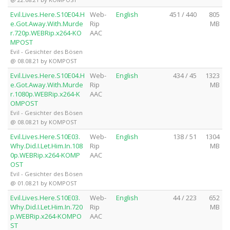
Evil.Lives.Here.S10E04.H
Web-
English
451 / 440
805
e.Got.Away.With.Murde
Rip
MB
r.720p.WEBRip.x264-KO
AAC
MPOST
Evil - Gesichter des Bösen
@ 08.08.21 by KOMPOST
Evil.Lives.Here.S10E04.H
Web-
English
434 / 45
1323
e.Got.Away.With.Murde
Rip
MB
r.1080p.WEBRip.x264-K
AAC
OMPOST
Evil - Gesichter des Bösen
@ 08.08.21 by KOMPOST
Evil.Lives.Here.S10E03.
Web-
English
138 / 51
1304
Why.Did.I.Let.Him.In.108
Rip
MB
0p.WEBRip.x264-KOMP
AAC
OST
Evil - Gesichter des Bösen
@ 01.08.21 by KOMPOST
Evil.Lives.Here.S10E03.
Web-
English
44 / 223
652
Why.Did.I.Let.Him.In.720
Rip
MB
p.WEBRip.x264-KOMPO
AAC
ST