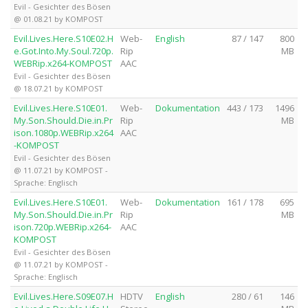
Evil - Gesichter des Bösen
@ 01.08.21 by KOMPOST
Evil.Lives.Here.S10E02.H
Web-
English
87 / 147
800
e.Got.Into.My.Soul.720p.
Rip
MB
WEBRip.x264-KOMPOST
AAC
Evil - Gesichter des Bösen
@ 18.07.21 by KOMPOST
Evil.Lives.Here.S10E01.
Web-
Dokumentation
443 / 173
1496
My.Son.Should.Die.in.Pr
Rip
MB
ison.1080p.WEBRip.x264
AAC
-KOMPOST
Evil - Gesichter des Bösen
@ 11.07.21 by KOMPOST -
Sprache: Englisch
Evil.Lives.Here.S10E01.
Web-
Dokumentation
161 / 178
695
My.Son.Should.Die.in.Pr
Rip
MB
ison.720p.WEBRip.x264-
AAC
KOMPOST
Evil - Gesichter des Bösen
@ 11.07.21 by KOMPOST -
Sprache: Englisch
Evil.Lives.Here.S09E07.H
HDTV
English
280 / 61
146