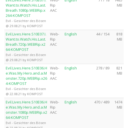
Want.to.Watch.His.Last.
Rip
MB
Breath.1080p.WEBRip.x
AAC
264-KOMPOST
Evil - Gesichter des Bösen
@ 29.08.21 by KOMPOST
Evil.Lives.Here.S10E07.I.
Web-
English
44 / 154
818
Want.to.Watch.His.Last.
Rip
MB
Breath.720p.WEBRip.x2
AAC
64-KOMPOST
Evil - Gesichter des Bösen
@ 29.08.21 by KOMPOST
Evil.Lives.Here.S10E06.H
Web-
English
278 / 89
821
e.Was.My.Hero.and.a.M
Rip
MB
onster.720p.WEBRip.x26
AAC
4-KOMPOST
Evil - Gesichter des Bösen
@ 22.08.21 by KOMPOST
Evil.Lives.Here.S10E06.H
Web-
English
470 / 489
1474
e.Was.My.Hero.and.a.M
Rip
MB
onster.1080p.WEBRip.x2
AAC
64-KOMPOST
Evil - Gesichter des Bösen
@ 22.08.21 by KOMPOST