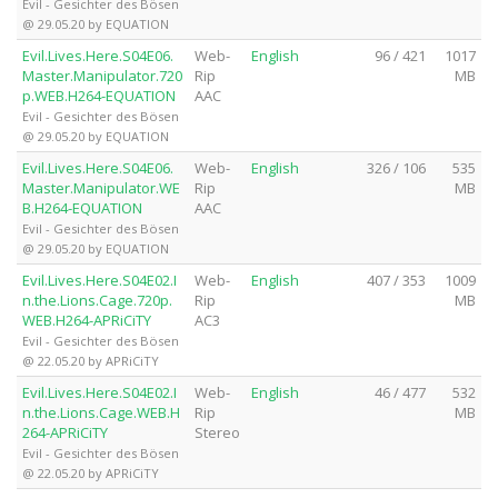
Evil - Gesichter des Bösen
@ 29.05.20 by EQUATION
Evil.Lives.Here.S04E06.
Web-
English
96 / 421
1017
Master.Manipulator.720
Rip
MB
p.WEB.H264-EQUATION
AAC
Evil - Gesichter des Bösen
@ 29.05.20 by EQUATION
Evil.Lives.Here.S04E06.
Web-
English
326 / 106
535
Master.Manipulator.WE
Rip
MB
B.H264-EQUATION
AAC
Evil - Gesichter des Bösen
@ 29.05.20 by EQUATION
Evil.Lives.Here.S04E02.I
Web-
English
407 / 353
1009
n.the.Lions.Cage.720p.
Rip
MB
WEB.H264-APRiCiTY
AC3
Evil - Gesichter des Bösen
@ 22.05.20 by APRiCiTY
Evil.Lives.Here.S04E02.I
Web-
English
46 / 477
532
n.the.Lions.Cage.WEB.H
Rip
MB
264-APRiCiTY
Stereo
Evil - Gesichter des Bösen
@ 22.05.20 by APRiCiTY