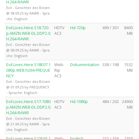
H.264-RAWR
Evil - Gesichter des Bösen
@ 08.09.25 by RAWR - Spra
che: Englisch
Evil.Lives.Here.S18.720
HDTV
Hd-720p
499 / 301
8400
p.AMZN.WEB-DL.DDP2.0.
AC3
MB
H.264-RAWR
Evil - Gesichter des Bösen
@ 08.09.25 by RAWR - Spra
che: Englisch
Evil.Lives.Here.S18E07.1
Web-
Dokumentation
338 / 198
1532
080p.WEB.h264-FREQUE
Rip
MB
NCY
AC3
Evil - Gesichter des Bösen
@ 01.09.25 by FREQUENCY
- Sprache: Englisch
Evil.Lives.Here.S17.1080
HDTV
Hd-1080p
484 / 202
24900
p.AMZN.WEB-DL.DDP2.0.
AC3
MB
H.264-RAWR
Evil - Gesichter des Bösen
@ 21.04.25 by RAWR - Spra
che: Englisch
Evil.Lives.Here.S13E03.1
Web-
English
232 / 336
1350