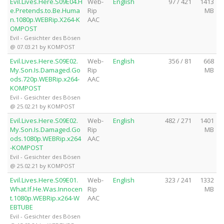
Evil.Lives.Here.S09E04.H
Web-
English
97 / 421
1413
e.Pretends.to.Be.Huma
Rip
MB
n.1080p.WEBRip.X264-K
AAC
OMPOST
Evil - Gesichter des Bösen
@ 07.03.21 by KOMPOST
Evil.Lives.Here.S09E02.
Web-
English
356 / 81
668
My.Son.Is.Damaged.Go
Rip
MB
ods.720p.WEBRip.x264-
AAC
KOMPOST
Evil - Gesichter des Bösen
@ 25.02.21 by KOMPOST
Evil.Lives.Here.S09E02.
Web-
English
482 / 271
1401
My.Son.Is.Damaged.Go
Rip
MB
ods.1080p.WEBRip.x264
AAC
-KOMPOST
Evil - Gesichter des Bösen
@ 25.02.21 by KOMPOST
Evil.Lives.Here.S09E01.
Web-
English
323 / 241
1332
What.If.He.Was.Innocen
Rip
MB
t.1080p.WEBRip.x264-W
AAC
EBTUBE
Evil - Gesichter des Bösen