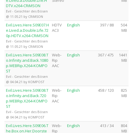
e.Lived.a.Double.Life.H
Stereo
MB
DTV.x264-CRiMSON
Evil - Gesichter des Bösen
@ 11.05.21 by CRiMSON
Evil.Lives.Here.S09E07.H
HDTV
English
397 / 88
504
e.Lived.a.Double.Life.72
AC3
MB
0p.HDTV.x264-CRiMSON
Evil - Gesichter des Bösen
@ 11.05.21 by CRiMSON
Evil.Lives.Here.S09E08.T
Web-
English
367 / 475
1441
o.Infinity.and.Back.1080
Rip
MB
p.WEBRip.X264-KOMPO
AAC
ST
Evil - Gesichter des Bösen
@ 04.04.21 by KOMPOST
Evil.Lives.Here.S09E08.T
Web-
English
458 / 120
825
o.Infinity.and.Back.720
Rip
MB
p.WEBRip.X264-KOMPO
AAC
ST
Evil - Gesichter des Bösen
@ 04.04.21 by KOMPOST
Evil.Lives.Here.S09E06.T
Web-
English
413 / 34
804
he.Box.on.Her.Doorste
Rip
MB