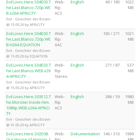
Evil.Lives.Here.S04E03.T
Web-
English
49 / 180
1022
he.Last.Blanco.720p.WE
Rip
MB
B.x264-APRiCiTY
AC3
Evil - Gesichter des Bösen
@ 15.05.20 by APRiCiTY
Evil.Lives.Here.S04E03.T
Web-
English
183 / 271
1021
he.Last.Blanco.720p.WE
Rip
MB
B.H264-EQUATION
AAC
Evil - Gesichter des Bösen
@ 15.05.20 by EQUATION
Evil.Lives.Here.S04E03.T
Web-
English
271 / 87
537
he.Last.Blanco.WEB.x26
Rip
MB
4-APRiCiTY
Stereo
Evil - Gesichter des Bösen
@ 15.05.20 by APRiCiTY
Evil.Lives.Here.S03E12.T
Web-
English
386 / 39
1980
he.Monster.Inside.Him.
Rip
MB
1080p.WEB.x264-APRiCi
AC3
TY
Evil - Gesichter des Bösen
@ 01.05.20 by APRiCiTY
Evil.Lives.Here.S02E08.
Web-
Dokumentation
146 / 310
1969
Our.House.of.Horrors.1
Rip
MB