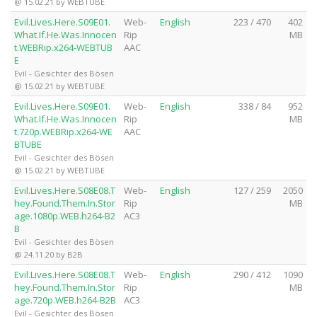
@ 15.02.21 by WEBTUBE
Evil.Lives.Here.S09E01.
Web-
English
223 / 470
402
What.If.He.Was.Innocen
Rip
MB
t.WEBRip.x264-WEBTUB
AAC
E
Evil - Gesichter des Bösen
@ 15.02.21 by WEBTUBE
Evil.Lives.Here.S09E01.
Web-
English
338 / 84
952
What.If.He.Was.Innocen
Rip
MB
t.720p.WEBRip.x264-WE
AAC
BTUBE
Evil - Gesichter des Bösen
@ 15.02.21 by WEBTUBE
Evil.Lives.Here.S08E08.T
Web-
English
127 / 259
2050
hey.Found.Them.In.Stor
Rip
MB
age.1080p.WEB.h264-B2
AC3
B
Evil - Gesichter des Bösen
@ 24.11.20 by B2B
Evil.Lives.Here.S08E08.T
Web-
English
290 / 412
1090
hey.Found.Them.In.Stor
Rip
MB
age.720p.WEB.h264-B2B
AC3
Evil - Gesichter des Bösen