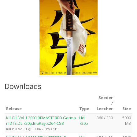
Downloads
Seeder
/
Release
Type
Leecher
Size
Kill.Bill.Vol.1.2003.REMASTERED.Germa
Hd-
360 / 330
5000
n.DTS.DL.720p.BluRay.x264-CSB
720p
MB
Kill Bill Vol. 1 @ 07.04.26 by CSB