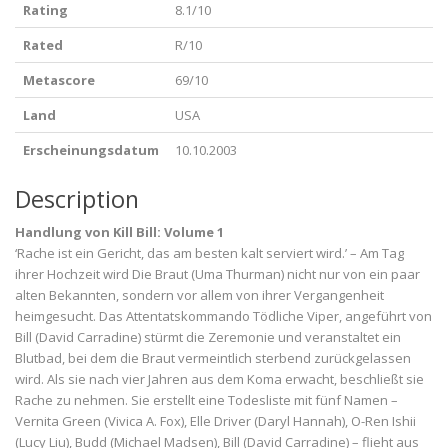
Rating
8.1/10
Rated
R/10
Metascore
69/10
Land
USA
Erscheinungsdatum
10.10.2003
Description
Handlung von Kill Bill: Volume 1
‘Rache ist ein Gericht, das am besten kalt serviert wird.’ – Am Tag
ihrer Hochzeit wird Die Braut (Uma Thurman) nicht nur von ein paar
alten Bekannten, sondern vor allem von ihrer Vergangenheit
heimgesucht. Das Attentatskommando Tödliche Viper, angeführt von
Bill (David Carradine) stürmt die Zeremonie und veranstaltet ein
Blutbad, bei dem die Braut vermeintlich sterbend zurückgelassen
wird. Als sie nach vier Jahren aus dem Koma erwacht, beschließt sie
Rache zu nehmen. Sie erstellt eine Todesliste mit fünf Namen –
Vernita Green (Vivica A. Fox), Elle Driver (Daryl Hannah), O-Ren Ishii
(Lucy Liu), Budd (Michael Madsen), Bill (David Carradine) – flieht aus