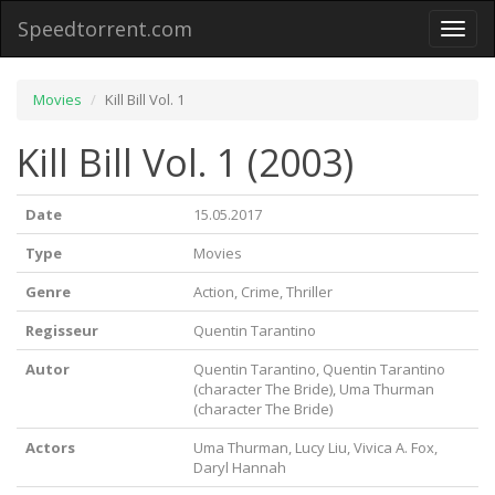
Speedtorrent.com
Toggl
naviga
Movies
Kill Bill Vol. 1
Kill Bill Vol. 1 (2003)
Date
15.05.2017
Type
Movies
Genre
Action, Crime, Thriller
Regisseur
Quentin Tarantino
Autor
Quentin Tarantino, Quentin Tarantino
(character The Bride), Uma Thurman
(character The Bride)
Actors
Uma Thurman, Lucy Liu, Vivica A. Fox,
Daryl Hannah