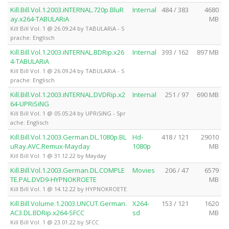
Kill.Bill.Vol.1.2003.iNTERNAL.720p.BluR
Internal
484 / 383
4680
ay.x264-TABULARiA
MB
Kill Bill Vol. 1 @ 26.09.24 by TABULARiA - S
prache: Englisch
Kill.Bill.Vol.1.2003.iNTERNAL.BDRip.x26
Internal
393 / 162
897 MB
4-TABULARiA
Kill Bill Vol. 1 @ 26.09.24 by TABULARiA - S
prache: Englisch
Kill.Bill.Vol.1.2003.iNTERNAL.DVDRip.x2
Internal
251 / 97
690 MB
64-UPRiSiNG
Kill Bill Vol. 1 @ 05.05.24 by UPRiSiNG - Spr
ache: Englisch
Kill.Bill.Vol.1.2003.German.DL.1080p.BL
Hd-
418 / 121
29010
uRay.AVC.Remux-Mayday
1080p
MB
Kill Bill Vol. 1 @ 31.12.22 by Mayday
Kill.Bill.Vol.1.2003.German.DL.COMPLE
Movies
206 / 47
6579
TE.PAL.DVD9-HYPNOKROETE
MB
Kill Bill Vol. 1 @ 14.12.22 by HYPNOKROETE
Kill.Bill.Volume.1.2003.UNCUT.German.
X264-
153 / 121
1620
AC3.DL.BDRip.x264-SFCC
sd
MB
Kill Bill Vol. 1 @ 23.01.22 by SFCC