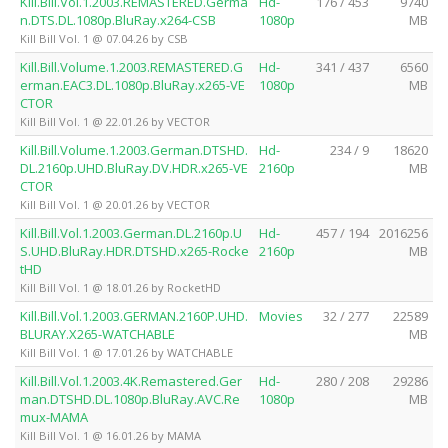
Kill.Bill.Vol.1.2003.REMASTERED.Germa
Hd-
176 / 453
9740
n.DTS.DL.1080p.BluRay.x264-CSB
1080p
MB
Kill Bill Vol. 1 @ 07.04.26 by CSB
Kill.Bill.Volume.1.2003.REMASTERED.G
Hd-
341 / 437
6560
erman.EAC3.DL.1080p.BluRay.x265-VE
1080p
MB
CTOR
Kill Bill Vol. 1 @ 22.01.26 by VECTOR
Kill.Bill.Volume.1.2003.German.DTSHD.
Hd-
234 / 9
18620
DL.2160p.UHD.BluRay.DV.HDR.x265-VE
2160p
MB
CTOR
Kill Bill Vol. 1 @ 20.01.26 by VECTOR
Kill.Bill.Vol.1.2003.German.DL.2160p.U
Hd-
457 / 194
2016256
S.UHD.BluRay.HDR.DTSHD.x265-Rocke
2160p
MB
tHD
Kill Bill Vol. 1 @ 18.01.26 by RocketHD
Kill.Bill.Vol.1.2003.GERMAN.2160P.UHD.
Movies
32 / 277
22589
BLURAY.X265-WATCHABLE
MB
Kill Bill Vol. 1 @ 17.01.26 by WATCHABLE
Kill.Bill.Vol.1.2003.4K.Remastered.Ger
Hd-
280 / 208
29286
man.DTSHD.DL.1080p.BluRay.AVC.Re
1080p
MB
mux-MAMA
Kill Bill Vol. 1 @ 16.01.26 by MAMA