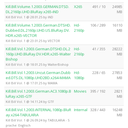
Kill.Bill.Volume.1.2003.GERMAN.DTSD.
X265
491 / 10
24985
DL.2160p.UHD.BluRay.x265-iND
MB
Kill Bill Vol. 1 @ 28.01.25 by iND
Kill.Bill.Volume.1.2003.German.DTSHD.
Hd-
106 / 289
16110
Dubbed.DL.2160p.UHD.US.BluRay.DV.
2160p
MB
HDR.x265-VECTOR
Kill Bill Vol. 1 @ 23.01.25 by VECTOR
Kill.Bill.Vol.1.2003.German.DTSHD.DL.2
Hd-
41 / 355
28222
160p.UHD.BluRay.DV.HDR.x265-Walter
2160p
MB
Bishop
Kill Bill Vol. 1 @ 18.01.25 by WalterBishop
Kill.Bill.Vol.1.2003.Uncut.German.Dubb
Hd-
228 / 65
27853
ed.DTS.DL.1080p.UHD2BD.x264-MAMA
1080p
MB
Kill Bill Vol. 1 @ 17.01.25 by MAMA
Kill.Bill.Vol.1.2003.German.AC3.1080p.B
Movies
395 / 192
2821
luRay.x265-GTF
MB
Kill Bill Vol. 1 @ 14.11.24 by GTF
Kill.Bill.Vol.1.2003.iNTERNAL.1080p.BluR
Internal
328 / 443
16248
ay.x264-TABULARiA
MB
Kill Bill Vol. 1 @ 26.09.24 by TABULARiA - S
prache: Englisch