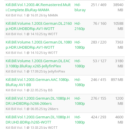
Kill.Bill.Vol.1.2003.4K.Remastered.Mult
Hd-
251 / 469
38940
i.Complete.BluRay-MAMA
bluray
MB
Kill Bill Vol. 1 @ 16.01.26 by MAMA
Kill.Bill.Volume.1.2003.German.DL.2160
Hd-
76 / 160
10588
p.HDR.UHDBDRip.AV1-WOTT
2160p
MB
Kill Bill Vol. 1 @ 14.10.25 by WOTT
Kill.Bill.Volume.1.2003.German.DL.1080
Hd-
283 / 220
7363
p.HDR.UHDBDRip.AV1-WOTT
1080p
MB
Kill Bill Vol. 1 @ 14.10.25 by WOTT
Kill.Bill.Volume.1.2003.German.DL.EAC
Hd-
53 / 127
3180
3.1080p.BluRay.x265-JellyfinPlex
1080p
MB
Kill Bill Vol. 1 @ 17.09.25 by JellyfinPlex
Kill.Bill.Vol.1.2003.German.AAC.1080p.
Hd-
246 / 415
897 MB
BluRay.AV1-BB
1080p
Kill Bill Vol. 1 @ 22.05.25 by BB
Kill.Bill.Vol.1.2003.German.DL.1080p.H
Hd-
276 / 155
1200
DR.UHDBDRip.h266-266ers
1080p
MB
Kill Bill Vol. 1 @ 06.05.25 by 266ers
Kill.Bill.Vol.1.2003.German.DL.1080p.H
Hd-
424 / 293
4600
DR.UHD.BDRip.h265-WOTT
1080p
MB
Kill Bill Vol. 1 @ 13.03.25 by WOTT