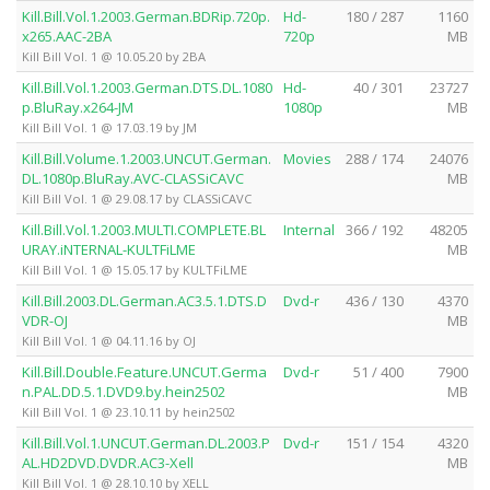
Kill.Bill.Vol.1.2003.German.BDRip.720p.
Hd-
180 / 287
1160
x265.AAC-2BA
720p
MB
Kill Bill Vol. 1 @ 10.05.20 by 2BA
Kill.Bill.Vol.1.2003.German.DTS.DL.1080
Hd-
40 / 301
23727
p.BluRay.x264-JM
1080p
MB
Kill Bill Vol. 1 @ 17.03.19 by JM
Kill.Bill.Volume.1.2003.UNCUT.German.
Movies
288 / 174
24076
DL.1080p.BluRay.AVC-CLASSiCAVC
MB
Kill Bill Vol. 1 @ 29.08.17 by CLASSiCAVC
Kill.Bill.Vol.1.2003.MULTI.COMPLETE.BL
Internal
366 / 192
48205
URAY.iNTERNAL-KULTFiLME
MB
Kill Bill Vol. 1 @ 15.05.17 by KULTFiLME
Kill.Bill.2003.DL.German.AC3.5.1.DTS.D
Dvd-r
436 / 130
4370
VDR-OJ
MB
Kill Bill Vol. 1 @ 04.11.16 by OJ
Kill.Bill.Double.Feature.UNCUT.Germa
Dvd-r
51 / 400
7900
n.PAL.DD.5.1.DVD9.by.hein2502
MB
Kill Bill Vol. 1 @ 23.10.11 by hein2502
Kill.Bill.Vol.1.UNCUT.German.DL.2003.P
Dvd-r
151 / 154
4320
AL.HD2DVD.DVDR.AC3-Xell
MB
Kill Bill Vol. 1 @ 28.10.10 by XELL