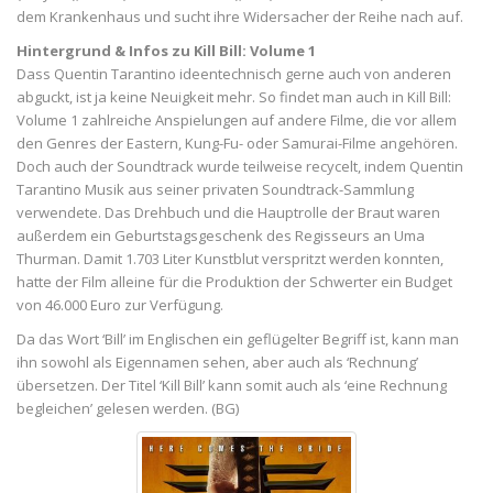
dem Krankenhaus und sucht ihre Widersacher der Reihe nach auf.
Hintergrund & Infos zu Kill Bill: Volume 1
Dass Quentin Tarantino ideentechnisch gerne auch von anderen
abguckt, ist ja keine Neuigkeit mehr. So findet man auch in Kill Bill:
Volume 1 zahlreiche Anspielungen auf andere Filme, die vor allem
den Genres der Eastern, Kung-Fu- oder Samurai-Filme angehören.
Doch auch der Soundtrack wurde teilweise recycelt, indem Quentin
Tarantino Musik aus seiner privaten Soundtrack-Sammlung
verwendete. Das Drehbuch und die Hauptrolle der Braut waren
außerdem ein Geburtstagsgeschenk des Regisseurs an Uma
Thurman. Damit 1.703 Liter Kunstblut verspritzt werden konnten,
hatte der Film alleine für die Produktion der Schwerter ein Budget
von 46.000 Euro zur Verfügung.
Da das Wort ‘Bill’ im Englischen ein geflügelter Begriff ist, kann man
ihn sowohl als Eigennamen sehen, aber auch als ‘Rechnung’
übersetzen. Der Titel ‘Kill Bill’ kann somit auch als ‘eine Rechnung
begleichen’ gelesen werden. (BG)