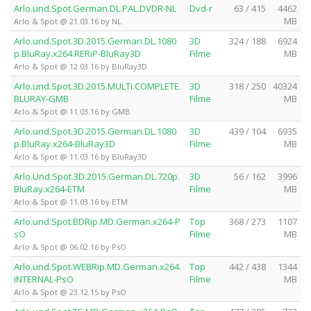
Arlo.und.Spot.German.DL.PAL.DVDR-NL
Dvd-r
63 / 415
4462
MB
Arlo & Spot @ 21.03.16 by NL
Arlo.und.Spot.3D.2015.German.DL.1080
3D
324 / 188
6924
p.BluRay.x264.RERiP-BluRay3D
Filme
MB
Arlo & Spot @ 12.03.16 by BluRay3D
Arlo.und.Spot.3D.2015.MULTi.COMPLETE.
3D
318 / 250
40324
BLURAY-GMB
Filme
MB
Arlo & Spot @ 11.03.16 by GMB
Arlo.und.Spot.3D.2015.German.DL.1080
3D
439 / 104
6935
p.BluRay.x264-BluRay3D
Filme
MB
Arlo & Spot @ 11.03.16 by BluRay3D
Arlo.Und.Spot.3D.2015.German.DL.720p.
3D
56 / 162
3996
BluRay.x264-ETM
Filme
MB
Arlo & Spot @ 11.03.16 by ETM
Arlo.und.Spot.BDRip.MD.German.x264-P
Top
368 / 273
1107
sO
Filme
MB
Arlo & Spot @ 06.02.16 by PsO
Arlo.und.Spot.WEBRip.MD.German.x264.
Top
442 / 438
1344
iNTERNAL-PsO
Filme
MB
Arlo & Spot @ 23.12.15 by PsO