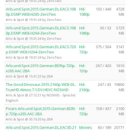
Arlo & Spot @ 19.01.24 by ZeroTwo
Arlo.und.Spot.2015.German.DL.EAC3.108
Hd-
103 / 449
4728
0p.DSNP.WEB.H265-ZeroTwo
1080p
MB
Arlo & Spot @ 19.01.24 by ZeroTwo
Arlo.und.Spot.2015.German.DL.EAC3.108
Hd-
36 / 33
5729
0p.DSNP.WEB.H264-ZeroTwo
1080p
MB
Arlo & Spot @ 19.01.24 by ZeroTwo
Arlo.und.Spot.2015.German.DL.EAC3.720
Hd-
375 / 364
3141
p.DSNP.WEB.H264-ZeroTwo
720p
MB
Arlo & Spot @ 19.01.24 by ZeroTwo
Arlo.und.Spot.2015.German.BDRip.720p.
Hd-
267 / 420
1610
x265.AAC-2BA
720p
MB
Arlo & Spot @ 15.01.23 by 2BA
The.Good.Dinosaur.2015.2160p.WEB-DL.
Hd-
247 / 43
19800
TrueHD.Atmos.7.1.DV.HEVC-NOSiViD
2160p
MB
Arlo & Spot @ 27.12.21 by NOSiViD - Sprache:
Englisch
Pixars.Arlo.und.Spot.2015.German.BDRi
Hd-
158 / 437
2100
p.720p.x265.AAC-2BA
720p
MB
Arlo & Spot @ 05.10.20 by 2BA
Arlo.und.Spot.2015.German.DL.EAC3D.21
Movies
60 / 189
20771