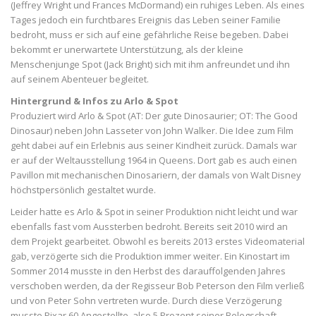
(Jeffrey Wright und Frances McDormand) ein ruhiges Leben. Als eines
Tages jedoch ein furchtbares Ereignis das Leben seiner Familie
bedroht, muss er sich auf eine gefährliche Reise begeben. Dabei
bekommt er unerwartete Unterstützung, als der kleine
Menschenjunge Spot (Jack Bright) sich mit ihm anfreundet und ihn
auf seinem Abenteuer begleitet.
Hintergrund & Infos zu Arlo & Spot
Produziert wird Arlo & Spot (AT: Der gute Dinosaurier; OT: The Good
Dinosaur) neben John Lasseter von John Walker. Die Idee zum Film
geht dabei auf ein Erlebnis aus seiner Kindheit zurück. Damals war
er auf der Weltausstellung 1964 in Queens. Dort gab es auch einen
Pavillon mit mechanischen Dinosariern, der damals von Walt Disney
höchstpersönlich gestaltet wurde.
Leider hatte es Arlo & Spot in seiner Produktion nicht leicht und war
ebenfalls fast vom Aussterben bedroht. Bereits seit 2010 wird an
dem Projekt gearbeitet. Obwohl es bereits 2013 erstes Videomaterial
gab, verzögerte sich die Produktion immer weiter. Ein Kinostart im
Sommer 2014 musste in den Herbst des darauffolgenden Jahres
verschoben werden, da der Regisseur Bob Peterson den Film verließ
und von Peter Sohn vertreten wurde. Durch diese Verzögerung
musste Pixar 60 Angestellte, also 5 Prozent seiner Belegschaft,