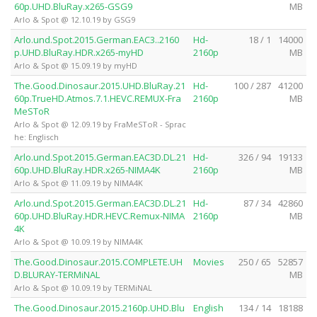
60p.UHD.BluRay.x265-GSG9
MB
Arlo & Spot @ 12.10.19 by GSG9
Arlo.und.Spot.2015.German.EAC3..2160
Hd-
18 / 1
14000
p.UHD.BluRay.HDR.x265-myHD
2160p
MB
Arlo & Spot @ 15.09.19 by myHD
The.Good.Dinosaur.2015.UHD.BluRay.21
Hd-
100 / 287
41200
60p.TrueHD.Atmos.7.1.HEVC.REMUX-Fra
2160p
MB
MeSToR
Arlo & Spot @ 12.09.19 by FraMeSToR - Sprac
he: Englisch
Arlo.und.Spot.2015.German.EAC3D.DL.21
Hd-
326 / 94
19133
60p.UHD.BluRay.HDR.x265-NIMA4K
2160p
MB
Arlo & Spot @ 11.09.19 by NIMA4K
Arlo.und.Spot.2015.German.EAC3D.DL.21
Hd-
87 / 34
42860
60p.UHD.BluRay.HDR.HEVC.Remux-NIMA
2160p
MB
4K
Arlo & Spot @ 10.09.19 by NIMA4K
The.Good.Dinosaur.2015.COMPLETE.UH
Movies
250 / 65
52857
D.BLURAY-TERMiNAL
MB
Arlo & Spot @ 10.09.19 by TERMiNAL
The.Good.Dinosaur.2015.2160p.UHD.Blu
English
134 / 14
18188