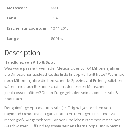
Metascore
66/10
Land
USA
Erscheinungsdatum
10.11.2015
Länge
93 Min.
Description
Handlung von Arlo & Spot
Was wäre passiert, wenn der Meteorit, der vor 64 Millionen Jahren
die Dinosaurier auslöschte, die Erde knapp verfehlt hätte? Wenn sie
noch Millionen Jahre die herrschende Spezies auf Erden geblieben
wären und auch Bekanntschaft mit den ersten Menschen
geschlossen hätten? Dieser Frage geht der Animationsfilm Arlo &
Spot nach.
Der gutmütige Apatosaurus Arlo (im Original gesprochen von
Raymond Ochoa) ist ein ganz normaler Teenager: Er ist über 20
Meter groß, wiegt mehrere Tonnen und lebt zusammen mit seinen
Geschwistern Cliff und Ivy sowie seinen Eltern Poppa und Momma