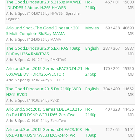
The.Good.Dinosaur.2015.2160p.MA.WEB
Hd-
467 / 81
15800
-DL.DDP5.1.Atmos.H.265-HHWEB
2160p
MB
Arlo & Spot @ 04.07.26 by HHWEB - Sprache:
Englisch
Arlo.und.Spot.-.The.Good.Dinosaur.201
Movies
69 / 438
40690
5.Multi.Complete.BluRay-MAMA
MB
Arlo & Spot @ 24.05.26 by MAMA
The.Good.Dinosaur.2015.EXTRAS.1080p.
English
287 / 367
5887
BluRay.H264-RMXTRAS
MB
Arlo & Spot @ 19.12.24 by RMXTRAS
Arlo.und.Spot.2015.German.EAC3D.DL.21
Hd-
170 / 292
15350
60p.WEB.DV.HDR.h265-VECTOR
2160p
MB
Arlo & Spot @ 12.02.24 by VECTOR
The.Good.Dinosaur.2015.DV.2160p.WEB.
English
304 / 499
11662
H265-RVKD
MB
Arlo & Spot @ 10.02.24 by RVKD
Arlo.und.Spot.2015.German.DL.EAC3.216
Hd-
40 / 328
11436
0p.DV.HDR.DSNP.WEB.H265-ZeroTwo
2160p
MB
Arlo & Spot @ 19.01.24 by ZeroTwo
Arlo.und.Spot.2015.German.DL.EAC3.108
Hd-
127 / 65
5191
0p.DV.HDR.DSNP.WEB.H265-ZeroTwo
1080p
MB