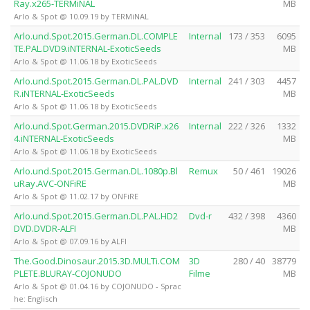
Ray.x265-TERMiNAL
MB
Arlo & Spot @ 10.09.19 by TERMiNAL
Arlo.und.Spot.2015.German.DL.COMPLE
Internal
173 / 353
6095
TE.PAL.DVD9.iNTERNAL-ExoticSeeds
MB
Arlo & Spot @ 11.06.18 by ExoticSeeds
Arlo.und.Spot.2015.German.DL.PAL.DVD
Internal
241 / 303
4457
R.iNTERNAL-ExoticSeeds
MB
Arlo & Spot @ 11.06.18 by ExoticSeeds
Arlo.und.Spot.German.2015.DVDRiP.x26
Internal
222 / 326
1332
4.iNTERNAL-ExoticSeeds
MB
Arlo & Spot @ 11.06.18 by ExoticSeeds
Arlo.und.Spot.2015.German.DL.1080p.Bl
Remux
50 / 461
19026
uRay.AVC-ONFiRE
MB
Arlo & Spot @ 11.02.17 by ONFiRE
Arlo.und.Spot.2015.German.DL.PAL.HD2
Dvd-r
432 / 398
4360
DVD.DVDR-ALFI
MB
Arlo & Spot @ 07.09.16 by ALFI
The.Good.Dinosaur.2015.3D.MULTi.COM
3D
280 / 40
38779
PLETE.BLURAY-COJONUDO
Filme
MB
Arlo & Spot @ 01.04.16 by COJONUDO - Sprac
he: Englisch