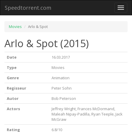
Speedtorrent.com
Toggl
naviga
Movies
Arlo & Spot
Arlo & Spot (2015)
Date
16.03.2017
Type
Movies
Genre
Animation
Regisseur
Peter Sohn
Autor
Bob Peterson
Actors
Jeffrey Wright, Frances McDormand,
Maleah Nipay-Padilla, Ryan Teeple, Jack
McGraw
Rating
6.8/10