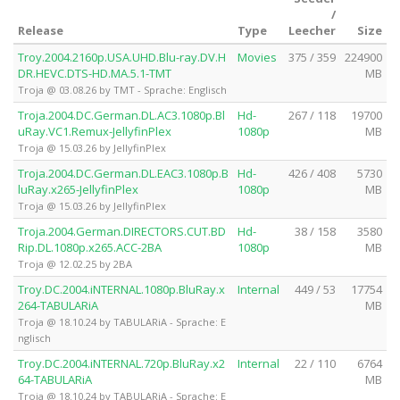
/
Release
Type
Leecher
Size
Troy.2004.2160p.USA.UHD.Blu-ray.DV.H
Movies
375 / 359
224900
DR.HEVC.DTS-HD.MA.5.1-TMT
MB
Troja @ 03.08.26 by TMT - Sprache: Englisch
Troja.2004.DC.German.DL.AC3.1080p.Bl
Hd-
267 / 118
19700
uRay.VC1.Remux-JellyfinPlex
1080p
MB
Troja @ 15.03.26 by JellyfinPlex
Troja.2004.DC.German.DL.EAC3.1080p.B
Hd-
426 / 408
5730
luRay.x265-JellyfinPlex
1080p
MB
Troja @ 15.03.26 by JellyfinPlex
Troja.2004.German.DIRECTORS.CUT.BD
Hd-
38 / 158
3580
Rip.DL.1080p.x265.ACC-2BA
1080p
MB
Troja @ 12.02.25 by 2BA
Troy.DC.2004.iNTERNAL.1080p.BluRay.x
Internal
449 / 53
17754
264-TABULARiA
MB
Troja @ 18.10.24 by TABULARiA - Sprache: E
nglisch
Troy.DC.2004.iNTERNAL.720p.BluRay.x2
Internal
22 / 110
6764
64-TABULARiA
MB
Troja @ 18.10.24 by TABULARiA - Sprache: E