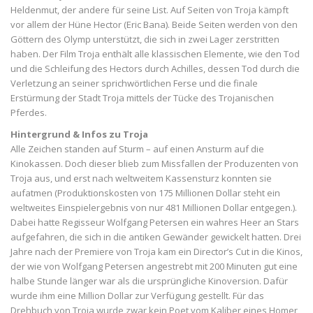
Heldenmut, der andere für seine List. Auf Seiten von Troja kämpft
vor allem der Hüne Hector (Eric Bana). Beide Seiten werden von den
Göttern des Olymp unterstützt, die sich in zwei Lager zerstritten
haben. Der Film Troja enthält alle klassischen Elemente, wie den Tod
und die Schleifung des Hectors durch Achilles, dessen Tod durch die
Verletzung an seiner sprichwörtlichen Ferse und die finale
Erstürmung der Stadt Troja mittels der Tücke des Trojanischen
Pferdes.
Hintergrund & Infos zu Troja
Alle Zeichen standen auf Sturm – auf einen Ansturm auf die
Kinokassen. Doch dieser blieb zum Missfallen der Produzenten von
Troja aus, und erst nach weltweitem Kassensturz konnten sie
aufatmen (Produktionskosten von 175 Millionen Dollar steht ein
weltweites Einspielergebnis von nur 481 Millionen Dollar entgegen.).
Dabei hatte Regisseur Wolfgang Petersen ein wahres Heer an Stars
aufgefahren, die sich in die antiken Gewänder gewickelt hatten. Drei
Jahre nach der Premiere von Troja kam ein Director’s Cut in die Kinos,
der wie von Wolfgang Petersen angestrebt mit 200 Minuten gut eine
halbe Stunde länger war als die ursprüngliche Kinoversion. Dafür
wurde ihm eine Million Dollar zur Verfügung gestellt. Für das
Drehbuch von Troja wurde zwar kein Poet vom Kaliber eines Homer