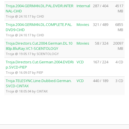
Troja.2004.GERMAN.DL.PAL.DVDR.iNTER
Internal
287 / 404
4517
NAL-CiHD
MB
Troja @ 24.10.17 by CiHD
Troja.2004.GERMAN.DL.COMPLETE.PAL.
Movies
321 / 489
6855
DVD9-CiHD
MB
Troja @ 24.10.17 by CiHD
Troja.Directors.Cut.2004.German.DL.10
Movies
58 / 324
20097
80p.BluRay.VC1-SCiENTOLOGY
MB
Troja @ 19.05.17 by SCIENTOLOGY
Troja.Directors.Cut.German.2004.DVDRi
VCD
167 / 224
4 CD
p.SVCD-PIEP
Troja @ 16.09.07 by PIEP
Troja.TELESYNC.Line.Dubbed.German.
VCD
440 / 189
3 CD
SVCD-CiNTAX
Troja @ 18.05.04 by CiNTAX