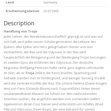
Land
Germany
Erscheinungsdatum
22.07.2005
Description
Handlung von Troja
Jeder Lehrer, der literaturwissenschaftlich geprägt ist und was auf
sich hält, wird jeder neuen Schülergeneration die Lektüre des
Epikers aller Epiker ans Herz gelegt haben: Homer und sein
Vermächtnis, die Ilias und die Odyssee. In der Ilias wird
hauptsächlich die Belagerung und der Niedergang Trojas besungen;
im zweiten Epos die Irrfahrten des Odysseus. Der deutsche
Regisseur Wolfgang Petersen hatte seine ganz eigene Lehrstunde
im Sinn, als er
Troja
2004 in die Kinos brachte. Spannung und
Ästhetik standen nun im Vordergrund, und weniger Gesang. Erzählt
wird der zentrale Konflikt der Ilias: Die schöne Helena (Diane Kruger)
wird von Paris (Orlando Bloom) nach Troja entführt, hinter deren
unüberwindbaren Mauern sie Schutz vor den nachrückenden
Griechen suchen, die angeführt werden vom zürnenden Gatten
Agamemnon (Brian Cox). Dieser wird unterstützt von Achilles (Brad
Pitt) und Odysseus (Sean Bean), der eine bekannt für seinen