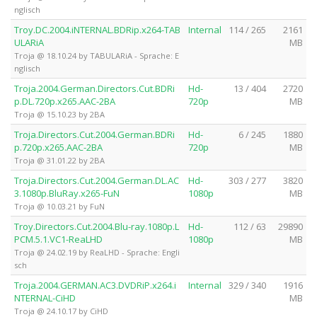
nglisch
Troy.DC.2004.iNTERNAL.BDRip.x264-TAB
Internal
114 / 265
2161
ULARiA
MB
Troja @ 18.10.24 by TABULARiA - Sprache: E
nglisch
Troja.2004.German.Directors.Cut.BDRi
Hd-
13 / 404
2720
p.DL.720p.x265.AAC-2BA
720p
MB
Troja @ 15.10.23 by 2BA
Troja.Directors.Cut.2004.German.BDRi
Hd-
6 / 245
1880
p.720p.x265.AAC-2BA
720p
MB
Troja @ 31.01.22 by 2BA
Troja.Directors.Cut.2004.German.DL.AC
Hd-
303 / 277
3820
3.1080p.BluRay.x265-FuN
1080p
MB
Troja @ 10.03.21 by FuN
Troy.Directors.Cut.2004.Blu-ray.1080p.L
Hd-
112 / 63
29890
PCM.5.1.VC1-ReaLHD
1080p
MB
Troja @ 24.02.19 by ReaLHD - Sprache: Engli
sch
Troja.2004.GERMAN.AC3.DVDRiP.x264.i
Internal
329 / 340
1916
NTERNAL-CiHD
MB
Troja @ 24.10.17 by CiHD