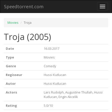
Speedtorrent.com
Toggl
naviga
Movies
Troja
Troja (2005)
Date
16.03.2017
Type
Movies
Genre
Comedy
Regisseur
Hussi Kutlucan
Autor
Hussi Kutlucan
Actors
Lars Rudolph, Augustine Thullah, Hussi
Kutlucan, Engin Akcelik
Rating
5.0/10