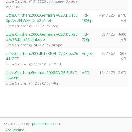
Little Children @ 31.05.26 by Kitsune - Sprach
e: Englisch
Little.Children.2006.German.AC3D.DL.108
Hd-
494 / 225
8770
0p.AMZN.WEB-DL.x264-toto
1080p
MB
Little Children @ 17.10.23 by toto
Little.Children.2006.German.AC3D.DL.720
Hd-
63 / 125
4600
p.WEB.DL.x264-Jakopo
720p
MB
Little Children @ 24.03.21 by Jakopo
Little.Children.2006.INTERNAL.DVDRip.x26
English
85 / 367
807
4-HOTEL
MB
Little Children @ 02.02.18 by HOTEL
Little.Children.German.2006.DVDRiP.SVC
VCD
114 / 175
2 CD
D-w0rm
Little Children @ 12.09.07 by w0rm
© 2005 - 2025 by
speedtorrent.com
& Saugstube