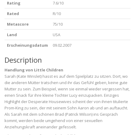
Rating
7.6/10
Rated
R/10
Metascore
75/10
Land
USA
Erscheinungsdatum
09.02.2007
Description
Handlung von Little Children
Sarah (Kate Winslet) hasst es auf dem Spielplatz zu sitzen. Dort, wo
die anderen Mütter tratschen und ihr das Gefühl geben, keine gute
Mutter zu sein. Zum Beispiel, wenn sie einmal wieder vergessen hat,
einen Snack für ihre kleine Tochter Lucy einzupacken. Einziges
Highlight der Desperate Housewives scheint der von ihnen titulierte
Prom-King zu sein, der mit seinem Sohn Aaron ab und an auftaucht.
Als Sarah mit dem schönen Brad (Patrick Wilson) ins Gespräch
kommt, werden beide umgehend von einer sexuellen
Anziehungskraft aneinander gefesselt.