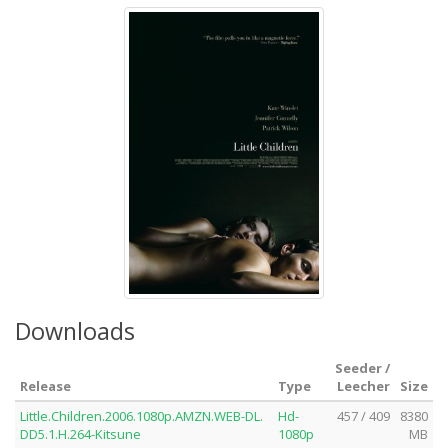
Downloads
Seeder /
Release
Type
Leecher
Size
Little.Children.2006.1080p.AMZN.WEB-DL.
Hd-
457 / 409
8380
DD5.1.H.264-Kitsune
1080p
MB