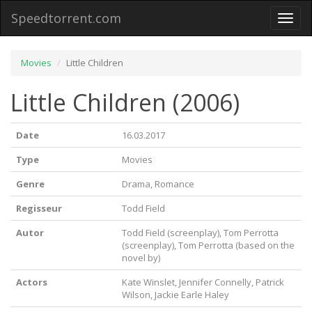
Speedtorrent.com
Toggl
naviga
Movies
Little Children
Little Children (2006)
Date
16.03.2017
Type
Movies
Genre
Drama, Romance
Regisseur
Todd Field
Autor
Todd Field (screenplay), Tom Perrotta
(screenplay), Tom Perrotta (based on the
novel by)
Actors
Kate Winslet, Jennifer Connelly, Patrick
Wilson, Jackie Earle Haley