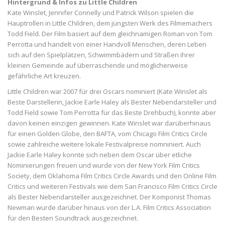
Hintergrund & Infos zu Little Children
Kate Winslet, Jennifer Connelly und Patrick Wilson spielen die
Hauptrollen in Little Children, dem jüngsten Werk des Filmemachers
Todd Field. Der Film basiert auf dem gleichnamigen Roman von Tom
Perrotta und handelt von einer Handvoll Menschen, deren Leben
sich auf den Spielplätzen, Schwimmbädern und Straßen ihrer
kleinen Gemeinde auf überraschende und möglicherweise
gefährliche Art kreuzen.
Little Children war 2007 für drei Oscars nominiert (Kate Winslet als
Beste Darstellerin, Jackie Earle Haley als Bester Nebendarsteller und
Todd Field sowie Tom Perrotta für das Beste Drehbuch), konnte aber
davon keinen einzigen gewinnen. Kate Winslet war darüberhinaus
für einen Golden Globe, den BAFTA, vom Chicago Film Critics Circle
sowie zahlreiche weitere lokale Festivalpreise nomniniert. Auch
Jackie Earle Haley konnte sich neben dem Oscar über etliche
Nominierungen freuen und wurde von der New York Film Critics
Society, dem Oklahoma Film Critics Circle Awards und den Online Film
Critics und weiteren Festivals wie dem San Francisco Film Critics Circle
als Bester Nebendarsteller ausgezeichnet. Der Komponist Thomas
Newman wurde darüber hinaus von der L.A. Film Critics Association
für den Besten Soundtrack ausgezeichnet.