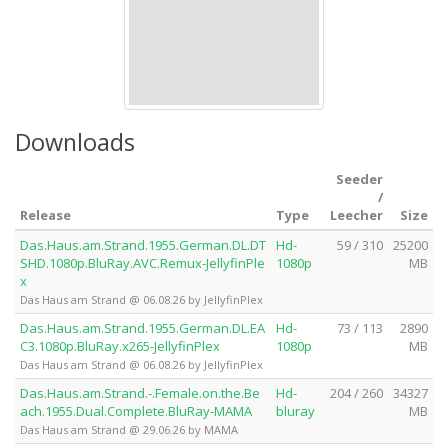
Downloads
Seeder
/
Release
Type
Leecher
Size
Das.Haus.am.Strand.1955.German.DL.DT
Hd-
59 / 310
25200
SHD.1080p.BluRay.AVC.Remux-JellyfinPle
1080p
MB
x
Das Haus am Strand @ 06.08.26 by JellyfinPlex
Das.Haus.am.Strand.1955.German.DL.EA
Hd-
73 / 113
2890
C3.1080p.BluRay.x265-JellyfinPlex
1080p
MB
Das Haus am Strand @ 06.08.26 by JellyfinPlex
Das.Haus.am.Strand.-.Female.on.the.Be
Hd-
204 / 260
34327
ach.1955.Dual.Complete.BluRay-MAMA
bluray
MB
Das Haus am Strand @ 29.06.26 by MAMA