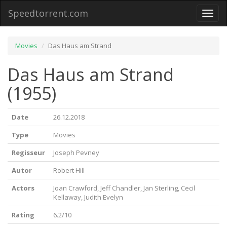
Speedtorrent.com
Toggl
naviga
Movies
Das Haus am Strand
Das Haus am Strand
(1955)
Date
26.12.2018
Type
Movies
Regisseur
Joseph Pevney
Autor
Robert Hill
Actors
Joan Crawford, Jeff Chandler, Jan Sterling, Cecil
Kellaway, Judith Evelyn
Rating
6.2/10