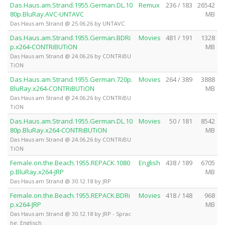
Das.Haus.am.Strand.1955.German.DL.10
Remux
236 / 183
26542
80p.BluRay.AVC-UNTAVC
MB
Das Haus am Strand @ 25.06.26 by UNTAVC
Das.Haus.am.Strand.1955.German.BDRi
Movies
481 / 191
1328
p.x264-CONTRiBUTiON
MB
Das Haus am Strand @ 24.06.26 by CONTRiBU
TiON
Das.Haus.am.Strand.1955.German.720p.
Movies
264 / 389
3888
BluRay.x264-CONTRiBUTiON
MB
Das Haus am Strand @ 24.06.26 by CONTRiBU
TiON
Das.Haus.am.Strand.1955.German.DL.10
Movies
50 / 181
8542
80p.BluRay.x264-CONTRiBUTiON
MB
Das Haus am Strand @ 24.06.26 by CONTRiBU
TiON
Female.on.the.Beach.1955.REPACK.1080
English
438 / 189
6705
p.BluRay.x264-JRP
MB
Das Haus am Strand @ 30.12.18 by JRP
Female.on.the.Beach.1955.REPACK.BDRi
Movies
418 / 148
968
p.x264-JRP
MB
Das Haus am Strand @ 30.12.18 by JRP - Sprac
he: Englisch