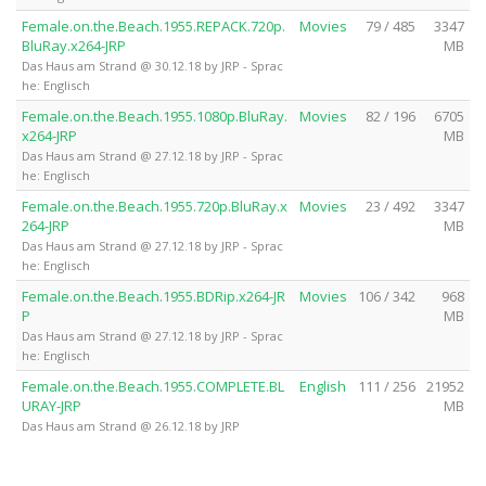
Female.on.the.Beach.1955.REPACK.720p.
Movies
79 / 485
3347
BluRay.x264-JRP
MB
Das Haus am Strand @ 30.12.18 by JRP - Sprac
he: Englisch
Female.on.the.Beach.1955.1080p.BluRay.
Movies
82 / 196
6705
x264-JRP
MB
Das Haus am Strand @ 27.12.18 by JRP - Sprac
he: Englisch
Female.on.the.Beach.1955.720p.BluRay.x
Movies
23 / 492
3347
264-JRP
MB
Das Haus am Strand @ 27.12.18 by JRP - Sprac
he: Englisch
Female.on.the.Beach.1955.BDRip.x264-JR
Movies
106 / 342
968
P
MB
Das Haus am Strand @ 27.12.18 by JRP - Sprac
he: Englisch
Female.on.the.Beach.1955.COMPLETE.BL
English
111 / 256
21952
URAY-JRP
MB
Das Haus am Strand @ 26.12.18 by JRP