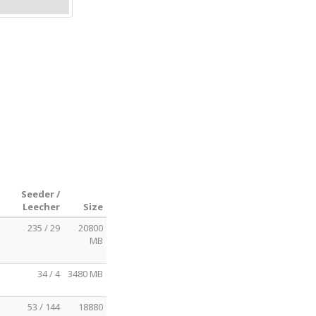
Seeder /
Leecher
Size
235 / 29
20800
MB
34 / 4
3480 MB
53 / 144
18880