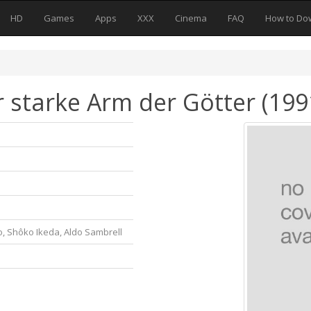
HD
Games
Apps
XXX
Cinema
FAQ
How to Do
r starke Arm der Götter (199
o, Shôko Ikeda, Aldo Sambrell