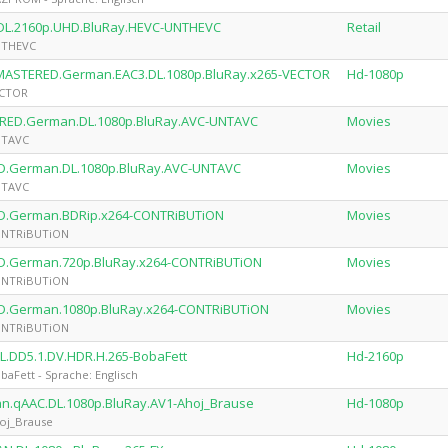
n.DL.2160p.UHD.BluRay.HEVC-UNTHEVC
Retail
UNTHEVC
REMASTERED.German.EAC3.DL.1080p.BluRay.x265-VECTOR
Hd-1080p
ECTOR
TERED.German.DL.1080p.BluRay.AVC-UNTAVC
Movies
UNTAVC
DED.German.DL.1080p.BluRay.AVC-UNTAVC
Movies
UNTAVC
DED.German.BDRip.x264-CONTRiBUTiON
Movies
CONTRiBUTiON
DED.German.720p.BluRay.x264-CONTRiBUTiON
Movies
CONTRiBUTiON
DED.German.1080p.BluRay.x264-CONTRiBUTiON
Movies
CONTRiBUTiON
DL.DD5.1.DV.HDR.H.265-BobaFett
Hd-2160p
baFett - Sprache: Englisch
man.qAAC.DL.1080p.BluRay.AV1-Ahoj_Brause
Hd-1080p
hoj_Brause