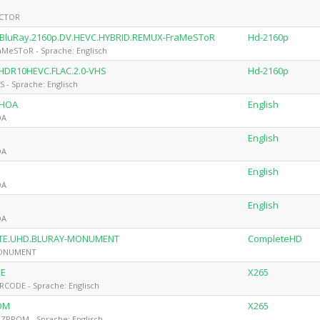
ECTOR
HD.BluRay.2160p.DV.HEVC.HYBRID.REMUX-FraMeSToR
Hd-2160p
aMeSToR - Sprache: Englisch
x.HDR10HEVC.FLAC.2.0-VHS
Hd-2160p
 - Sprache: Englisch
-HOA
English
OA
English
OA
English
OA
English
OA
LETE.UHD.BLURAY-MONUMENT
CompleteHD
 MONUMENT
DE
X265
RCODE - Sprache: Englisch
ROM
X265
AZPROM - Sprache: Englisch