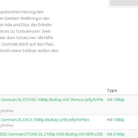
 spanischen Herzog den
im Zweiten Weltkrieg in der
n Ada und Elsa, der Enkelin
mt es zu Turbulenzen: Zwei
er dem Schatz her. Mit Hilfe
ort tritt Adolf auf den Plan,
 Doch seine Söldner wollen den
Type
ed.German.DL.DTSHD.1080p.BluRay.AVC.Remux-JellyfinPle
Hd-1080p
lyfinPlex
.German.DL.EAC3.1080p.BluRay.x265-JellyfinPlex
Hd-1080p
lyfinPlex
ENDED.German.DTSHD.DL.2160p.UHD.BluRay.DV.HDR.x265
Hd-2160p