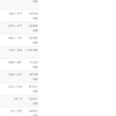
MB
180 / 157
55500
MB
479 / 471
54400
MB
442 / 173
55585
MB
139 / 258
1104 MB
408 / 487
11326
MB
308 / 412
18768
MB
332 / 316
87321
MB
29 / 9
32607
MB
23 / 205
54953
MB