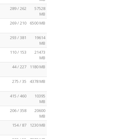
289 / 262
57528
MB
269 / 210
6500 MB
293 / 381
19614
MB
110 / 153
21473
MB
44 / 227
1180 MB
275 / 35
4378 MB
415 / 460
10395
MB
206 / 358
20600
MB
154 / 87
1230 MB