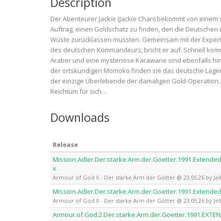
Description
Der Abenteurer Jackie (Jackie Chan) bekommt von einem
Auftrag, einen Goldschatz zu finden, den die Deutschen 
Wüste zurücklassen mussten. Gemeinsam mit der Experti
des deutschen Kommandeurs, bricht er auf. Schnell kom
Araber und eine mysteriöse Karawane sind ebenfalls hint
der ortskundigen Momoko finden sie das deutsche Lager. D
der einzige Überlebende der damaligen Gold-Operation.
Reichtum für sich…
Downloads
Release
Mission.Adler.Der.starke.Arm.der.Goetter.1991.Extend
x
Armour of God II - Der starke Arm der Götter @ 23.05.26 by Jel
Mission.Adler.Der.starke.Arm.der.Goetter.1991.Extended
Armour of God II - Der starke Arm der Götter @ 23.05.26 by Jel
Armour.of.God.2.Der.starke.Arm.der.Goetter.1991.EXT