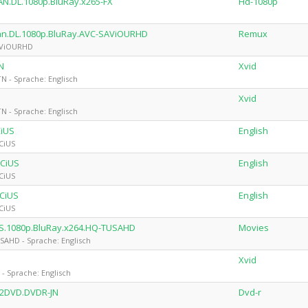
AN.DL.1080p.BluRay.x265-FX
Hd-1080p
man.DL.1080p.BluRay.AVC-SAViOURHD
Remux
SAViOURHD
N
Xvid
N - Sprache: Englisch
Xvid
N - Sprache: Englisch
CiUS
English
CiUS
iCiUS
English
CiUS
iCiUS
English
CiUS
S.1080p.BluRay.x264.HQ-TUSAHD
Movies
SAHD - Sprache: Englisch
Xvid
- Sprache: Englisch
D2DVD.DVDR-JN
Dvd-r