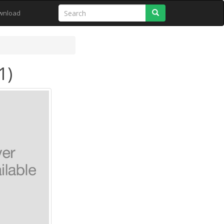
Search
wnload
1)