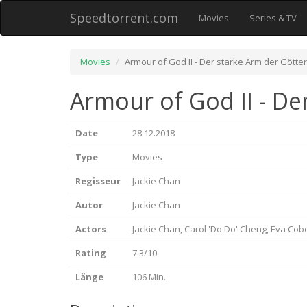
Speedtorrent.com
Movies
Series & TV
Movies
Armour of God II - Der starke Arm der Götter
Armour of God II - De
Date
28.12.2018
Type
Movies
Regisseur
Jackie Chan
Autor
Jackie Chan
Actors
Jackie Chan, Carol 'Do Do' Cheng, Eva Cob
Rating
7.3/10
Länge
106 Min.