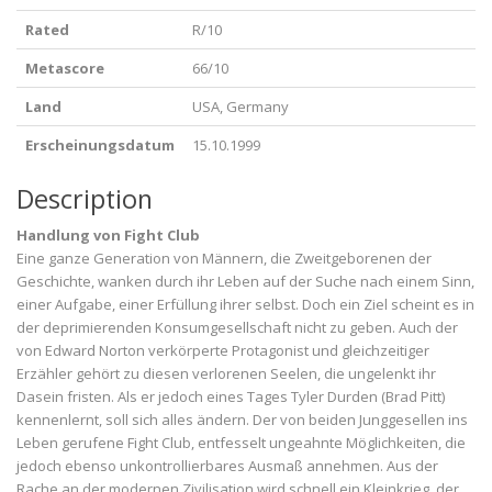
Rated
R/10
Metascore
66/10
Land
USA, Germany
Erscheinungsdatum
15.10.1999
Description
Handlung von Fight Club
Eine ganze Generation von Männern, die Zweitgeborenen der
Geschichte, wanken durch ihr Leben auf der Suche nach einem Sinn,
einer Aufgabe, einer Erfüllung ihrer selbst. Doch ein Ziel scheint es in
der deprimierenden Konsumgesellschaft nicht zu geben. Auch der
von Edward Norton verkörperte Protagonist und gleichzeitiger
Erzähler gehört zu diesen verlorenen Seelen, die ungelenkt ihr
Dasein fristen. Als er jedoch eines Tages Tyler Durden (Brad Pitt)
kennenlernt, soll sich alles ändern. Der von beiden Junggesellen ins
Leben gerufene Fight Club, entfesselt ungeahnte Möglichkeiten, die
jedoch ebenso unkontrollierbares Ausmaß annehmen. Aus der
Rache an der modernen Zivilisation wird schnell ein Kleinkrieg, der