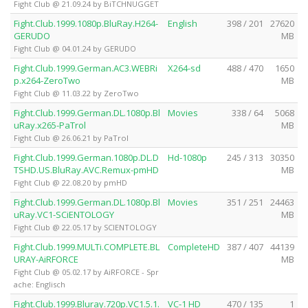
Fight Club @ 21.09.24 by BiTCHNUGGET
Fight.Club.1999.1080p.BluRay.H264-
English
398 / 201
27620
GERUDO
MB
Fight Club @ 04.01.24 by GERUDO
Fight.Club.1999.German.AC3.WEBRi
X264-sd
488 / 470
1650
p.x264-ZeroTwo
MB
Fight Club @ 11.03.22 by ZeroTwo
Fight.Club.1999.German.DL.1080p.Bl
Movies
338 / 64
5068
uRay.x265-PaTrol
MB
Fight Club @ 26.06.21 by PaTrol
Fight.Club.1999.German.1080p.DL.D
Hd-1080p
245 / 313
30350
TSHD.US.BluRay.AVC.Remux-pmHD
MB
Fight Club @ 22.08.20 by pmHD
Fight.Club.1999.German.DL.1080p.Bl
Movies
351 / 251
24463
uRay.VC1-SCiENTOLOGY
MB
Fight Club @ 22.05.17 by SCIENTOLOGY
Fight.Club.1999.MULTi.COMPLETE.BL
CompleteHD
387 / 407
44139
URAY-AiRFORCE
MB
Fight Club @ 05.02.17 by AiRFORCE - Spr
ache: Englisch
Fight.Club.1999.Bluray.720p.VC1.5.1.
VC-1 HD
470 / 135
1