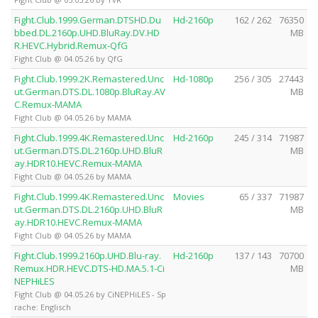
Fight.Club.1999.German.DTSHD.Du
Hd-2160p
162 / 262
76350
bbed.DL.2160p.UHD.BluRay.DV.HD
MB
R.HEVC.Hybrid.Remux-QfG
Fight Club @ 04.05.26 by QfG
Fight.Club.1999.2K.Remastered.Unc
Hd-1080p
256 / 305
27443
ut.German.DTS.DL.1080p.BluRay.AV
MB
C.Remux-MAMA
Fight Club @ 04.05.26 by MAMA
Fight.Club.1999.4K.Remastered.Unc
Hd-2160p
245 / 314
71987
ut.German.DTS.DL.2160p.UHD.BluR
MB
ay.HDR10.HEVC.Remux-MAMA
Fight Club @ 04.05.26 by MAMA
Fight.Club.1999.4K.Remastered.Unc
Movies
65 / 337
71987
ut.German.DTS.DL.2160p.UHD.BluR
MB
ay.HDR10.HEVC.Remux-MAMA
Fight Club @ 04.05.26 by MAMA
Fight.Club.1999.2160p.UHD.Blu-ray.
Hd-2160p
137 / 143
70700
Remux.HDR.HEVC.DTS-HD.MA.5.1-Ci
MB
NEPHiLES
Fight Club @ 04.05.26 by CiNEPHiLES - Sp
rache: Englisch