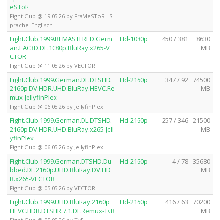
eSToR
Fight Club @ 19.05.26 by FraMeSToR - S
prache: Englisch
Fight.Club.1999.REMASTERED.Germ
Hd-1080p
450 / 381
8630
an.EAC3D.DL.1080p.BluRay.x265-VE
MB
CTOR
Fight Club @ 11.05.26 by VECTOR
Fight.Club.1999.German.DL.DTSHD.
Hd-2160p
347 / 92
74500
2160p.DV.HDR.UHD.BluRay.HEVC.Re
MB
mux-JellyfinPlex
Fight Club @ 06.05.26 by JellyfinPlex
Fight.Club.1999.German.DL.DTSHD.
Hd-2160p
257 / 346
21500
2160p.DV.HDR.UHD.BluRay.x265-Jell
MB
yfinPlex
Fight Club @ 06.05.26 by JellyfinPlex
Fight.Club.1999.German.DTSHD.Du
Hd-2160p
4 / 78
35680
bbed.DL.2160p.UHD.BluRay.DV.HD
MB
R.x265-VECTOR
Fight Club @ 05.05.26 by VECTOR
Fight.Club.1999.UHD.BluRay.2160p.
Hd-2160p
416 / 63
70200
HEVC.HDR.DTSHR.7.1.DL.Remux-TvR
MB
Fight Club @ 05.05.26 by TvR