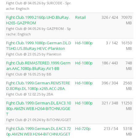
Fight Club @ 04.05.26 by SURCODE - Spr
ache: Englisch
Fight.Club.1999.2160p.UHD.BluRay.
Retail
326 / 424
70970
H265-GAZPROM
MB
Fight Club @ 04.05.26 by GAZPROM - Sp
rache: Englisch
Fight.Club.1999.1080p.German.DL.D
Hd-1080p
3 / 142
16150
TSHD.US.BluRay.HEVC-Plankton
MB
Fight Club @ 23.05.25 by Plankton
Fight.Club.REMASTERED.1999.Germ
Hd-1080p
186 / 443
748
an.AAC.1080p.BluRay.AV1-BB
MB
Fight Club @ 16.05.25 by BB
Fight.Club.1999.German.REMSTERE
Hd-1080p
396 / 304
2560
D.BDRip.DL.1080p.x265.ACC-2BA
MB
Fight Club @ 12.02.25 by 2BA
Fight.Club.1999.German.DL.EAC3.10
Hd-1080p
321 / 348
11250
80p.AMZN.WEB.H264-BiTCHNUGGE
MB
T
Fight Club @ 21.09.24 by BiTCHNUGGET
Fight.Club.1999.German.DL.EAC3.72
Hd-720p
213 / 54
5318
0p.AMZN.WEB.H264-BiTCHNUGGET
MB