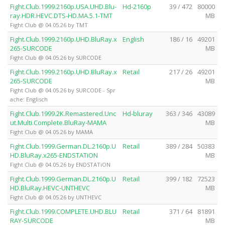
Fight.Club.1999.2160p.USA.UHD.Blu-
Hd-2160p
39 / 472
80000
ray.HDR.HEVC.DTS-HD.MA.5.1-TMT
MB
Fight Club @ 04.05.26 by TMT
Fight.Club.1999.2160p.UHD.BluRay.x
English
186 / 16
49201
265-SURCODE
MB
Fight Club @ 04.05.26 by SURCODE
Fight.Club.1999.2160p.UHD.BluRay.x
Retail
217 / 26
49201
265-SURCODE
MB
Fight Club @ 04.05.26 by SURCODE - Spr
ache: Englisch
Fight.Club.1999.2K.Remastered.Unc
Hd-bluray
363 / 346
43089
ut.Multi.Complete.BluRay-MAMA
MB
Fight Club @ 04.05.26 by MAMA
Fight.Club.1999.German.DL.2160p.U
Retail
389 / 284
50383
HD.BluRay.x265-ENDSTATiON
MB
Fight Club @ 04.05.26 by ENDSTATiON
Fight.Club.1999.German.DL.2160p.U
Retail
399 / 182
72523
HD.BluRay.HEVC-UNTHEVC
MB
Fight Club @ 04.05.26 by UNTHEVC
Fight.Club.1999.COMPLETE.UHD.BLU
Retail
371 / 64
81891
RAY-SURCODE
MB