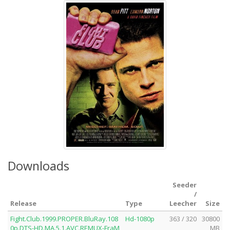
Downloads
Seeder
/
Release
Type
Leecher
Size
Fight.Club.1999.PROPER.BluRay.108
Hd-1080p
363 / 320
30800
0p.DTS-HD.MA.5.1.AVC.REMUX-FraM
MB