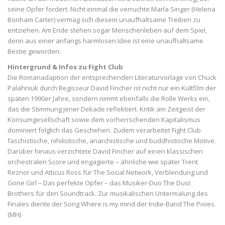
seine Opfer fordert. Nicht einmal die verruchte Marla Singer (Helena
Bonham Carter) vermag sich diesem unaufhaltsame Treiben zu
entziehen. Am Ende stehen sogar Menschenleben auf dem Spiel,
denn aus einer anfangs harmlosen Idee ist eine unaufhaltsame
Bestie geworden.
Hintergrund & Infos zu Fight Club
Die Romanadaption der entsprechenden Literaturvorlage von Chuck
Palahniuk durch Regisseur David Fincher ist nicht nur ein Kultfilm der
späten 1990er Jahre, sondern nimmt ebenfalls die Rolle Werks ein,
das die Stimmung jener Dekade reflektiert. Kritik am Zeitgeist der
Konsumgesellschaft sowie dem vorherrschenden Kapitalismus
dominiert folglich das Geschehen. Zudem verarbeitet Fight Club
faschistische, nihilistische, anarchistische und buddhistische Motive.
Darüber hinaus verzichtete David Fincher auf einen klassischen
orchestralen Score und engagierte – ähnliche wie später Trent
Reznor und Atticus Ross für The Social Network, Verblendung und
Gone Girl – Das perfekte Opfer – das Musiker-Duo The Dust
Brothers für den Soundtrack. Zur musikalischen Untermalung des
Finales diente der Song Where is my mind der Indie-Band The Pixies.
(MH)