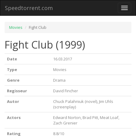
Speedtorrent.com
Toggl
naviga
Movies
Fight Club
Fight Club (1999)
Date
16.03.2017
Type
Movies
Genre
Drama
Regisseur
David Fincher
Autor
Chuck Palahniuk (novel), Jim Uhls
(screenplay)
Actors
Edward Norton, Brad Pitt, Meat Loaf,
Zach Grenier
Rating
8.8/10