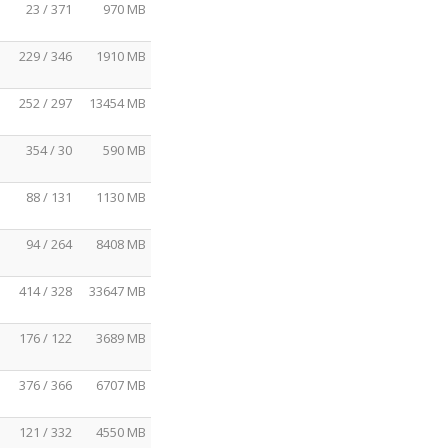
23 / 371
970 MB
229 / 346
1910 MB
252 / 297
13454 MB
354 / 30
590 MB
88 / 131
1130 MB
94 / 264
8408 MB
414 / 328
33647 MB
176 / 122
3689 MB
376 / 366
6707 MB
121 / 332
4550 MB