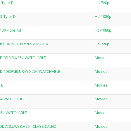
-Tylor.D
Hd-720p
5-Tylor.D
Hd-1080p
MUX-4thePpl
Hd-1080p
an.BDRip.720p.x265.AAC-2BA
Hd-720p
ED.BDRIP.X264-WATCHABLE
Movies
ED.1080P.BLURAY.X264-WATCHABLE
Movies
TE
Movies
264-WATCHABLE
Movies
X264-WATCHABLE
Movies
D.DL.720p.WEB.H264-CLASSiCALHD
Movies