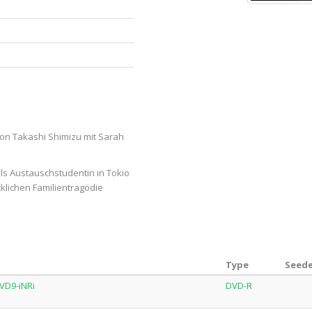
von Takashi Shimizu mit Sarah
als Austauschstudentin in Tokio
cklichen Familientragödie
Type
Seede
VD9-iNRi
DVD-R