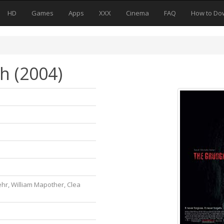
HD
Games
Apps
XXX
Cinema
FAQ
How to Do
h (2004)
ehr, William Mapother, Clea