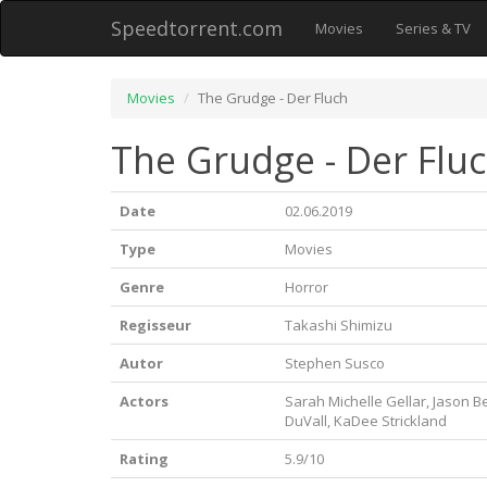
Speedtorrent.com
Movies
Series & TV
Movies
The Grudge - Der Fluch
The Grudge - Der Fluc
Date
02.06.2019
Type
Movies
Genre
Horror
Regisseur
Takashi Shimizu
Autor
Stephen Susco
Actors
Sarah Michelle Gellar, Jason B
DuVall, KaDee Strickland
Rating
5.9/10