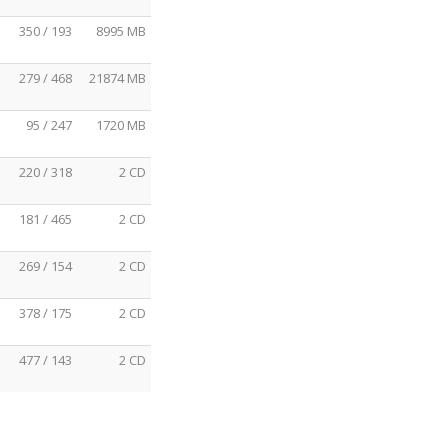
350 / 193
8995 MB
279 / 468
21874 MB
95 / 247
1720 MB
220 / 318
2 CD
181 / 465
2 CD
269 / 154
2 CD
378 / 175
2 CD
477 / 143
2 CD