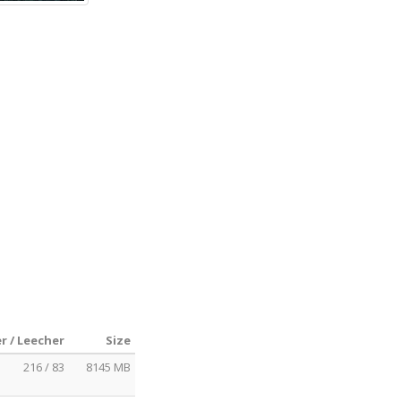
r / Leecher
Size
216 / 83
8145 MB