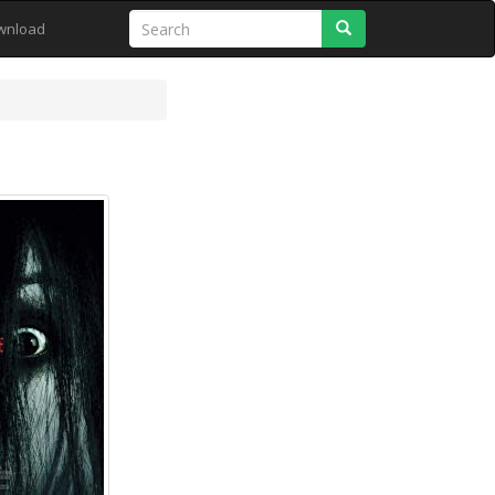
Search
wnload