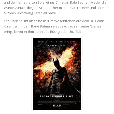
und dem ernsthaften Spiel eines Christian Bale Batman wieder die
Würde zurück, die Joel Schumacher mit Batman Forever und Batman
& Robin leichtfertig verspielt hatte.
The Dark Knight Rises basiert im Wesentlichen auf dem DC-Comic
Knightfall, in dem Bane Batman erst psychisch an seine Grenzen
bringt, bevor er ihm dann das Rückgrat bricht. (EM)