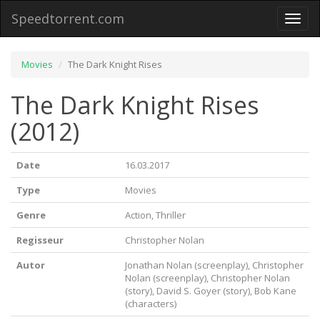
Speedtorrent.com
Toggl
naviga
Movies
The Dark Knight Rises
The Dark Knight Rises
(2012)
Date
16.03.2017
Type
Movies
Genre
Action, Thriller
Regisseur
Christopher Nolan
Autor
Jonathan Nolan (screenplay), Christopher
Nolan (screenplay), Christopher Nolan
(story), David S. Goyer (story), Bob Kane
(characters)