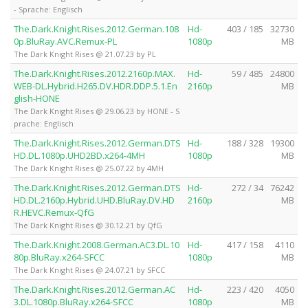
- Sprache: Englisch
The.Dark.Knight.Rises.2012.German.108
Hd-
403 / 185
32730
0p.BluRay.AVC.Remux-PL
1080p
MB
The Dark Knight Rises @ 21.07.23 by PL
The.Dark.Knight.Rises.2012.2160p.MAX.
Hd-
59 / 485
24800
WEB-DL.Hybrid.H265.DV.HDR.DDP.5.1.En
2160p
MB
glish-HONE
The Dark Knight Rises @ 29.06.23 by HONE - S
prache: Englisch
The.Dark.Knight.Rises.2012.German.DTS
Hd-
188 / 328
19300
HD.DL.1080p.UHD2BD.x264-4MH
1080p
MB
The Dark Knight Rises @ 25.07.22 by 4MH
The.Dark.Knight.Rises.2012.German.DTS
Hd-
272 / 34
76242
HD.DL.2160p.Hybrid.UHD.BluRay.DV.HD
2160p
MB
R.HEVC.Remux-QfG
The Dark Knight Rises @ 30.12.21 by QfG
The.Dark.Knight.2008.German.AC3.DL.10
Hd-
417 / 158
4110
80p.BluRay.x264-SFCC
1080p
MB
The Dark Knight Rises @ 24.07.21 by SFCC
The.Dark.Knight.Rises.2012.German.AC
Hd-
223 / 420
4050
3.DL.1080p.BluRay.x264-SFCC
1080p
MB