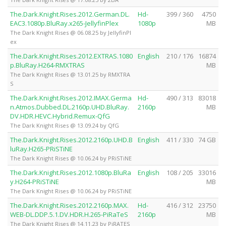
The.Dark.Knight.Rises.2012.German.DL.
Hd-
399 / 360
4750
EAC3.1080p.BluRay.x265-JellyfinPlex
1080p
MB
The Dark Knight Rises @ 06.08.25 by JellyfinPl
ex
The.Dark.Knight.Rises.2012.EXTRAS.1080
English
210 / 176
16874
p.BluRay.H264-RMXTRAS
MB
The Dark Knight Rises @ 13.01.25 by RMXTRA
S
The.Dark.Knight.Rises.2012.IMAX.Germa
Hd-
490 / 313
83018
n.Atmos.Dubbed.DL.2160p.UHD.BluRay.
2160p
MB
DV.HDR.HEVC.Hybrid.Remux-QfG
The Dark Knight Rises @ 13.09.24 by QfG
The.Dark.Knight.Rises.2012.2160p.UHD.B
English
411 / 330
74 GB
luRay.H265-PRiSTiNE
The Dark Knight Rises @ 10.06.24 by PRiSTiNE
The.Dark.Knight.Rises.2012.1080p.BluRa
English
108 / 205
33016
y.H264-PRiSTiNE
MB
The Dark Knight Rises @ 10.06.24 by PRiSTiNE
The.Dark.Knight.Rises.2012.2160p.MAX.
Hd-
416 / 312
23750
WEB-DL.DDP.5.1.DV.HDR.H.265-PiRaTeS
2160p
MB
The Dark Knight Rises @ 14.11.23 by PiRATES