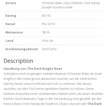
Actors
Christian Bale, Gary Oldman, Tom Hardy,
Joseph Gordon-Levitt
Rating
8.5/10
Rated
PG-13/10
Metascore
78/10
Land
USA, UK
Erscheinungsdatum
20.07.2012
Description
Handlung von The Dark Knight Rises
Acht Jahre sind vergangen, seitdem Batman (Christian Bale) als Dark
Knight in den Untergrund abtauchen musste, um die Verbrechen
Harvey Dents (Aaron Eckhart) auf sich zu nehmen, die dieser
ausübte, um den Tod seiner geliebten Rachel zu rächen. Denn
Gotham brauchte einen strahlenden Helden mehr als einen dunklen
Rächer. Doch Batmans Tage in der Versenkung sind gezählt, als der
Koloss Bane (Tom Hardy) die Stadt ins Chaos stürzen will:
The Dark