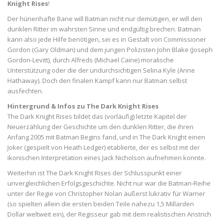
Knight Rises
!
Der hünenhafte Bane will Batman nicht nur demütigen, er will den
dunklen Ritter im wahrsten Sinne und endgültig brechen. Batman
kann also jede Hilfe benötigen, sei es in Gestalt von Commissioner
Gordon (Gary Oldman) und dem jungen Polizisten John Blake (Joseph
Gordon-Levitt), durch Alfreds (Michael Caine) moralische
Unterstützung oder die der undurchsichtigen Selina Kyle (Anne
Hathaway). Doch den finalen Kampf kann nur Batman selbst
ausfechten.
Hintergrund & Infos zu The Dark Knight Rises
The Dark Knight Rises bildet das (vorläufig) letzte Kapitel der
Neuerzählung der Geschichte um den dunklen Ritter, die ihren
Anfang 2005 mit Batman Begins fand, und in The Dark Knight einen
Joker (gespielt von Heath Ledger) etablierte, der es selbst mit der
ikonischen Interpretation eines Jack Nicholson aufnehmen konnte.
Weiterhin ist The Dark Knight Rises der Schlusspunkt einer
unvergleichlichen Erfolgsgeschichte. Nicht nur war die Batman-Reihe
unter der Regie von Christopher Nolan äußerst lukrativ für Warner
(so spielten allein die ersten beiden Teile nahezu 1,5 Millarden
Dollar weltweit ein), der Regisseur gab mit dem realistischen Anstrich