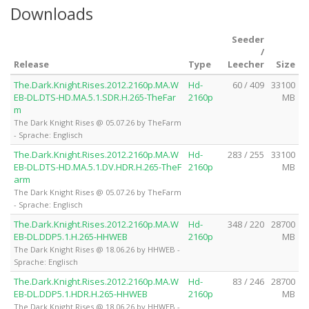
Downloads
Seeder
/
Release
Type
Leecher
Size
The.Dark.Knight.Rises.2012.2160p.MA.W
Hd-
60 / 409
33100
EB-DL.DTS-HD.MA.5.1.SDR.H.265-TheFar
2160p
MB
m
The Dark Knight Rises @ 05.07.26 by TheFarm
- Sprache: Englisch
The.Dark.Knight.Rises.2012.2160p.MA.W
Hd-
283 / 255
33100
EB-DL.DTS-HD.MA.5.1.DV.HDR.H.265-TheF
2160p
MB
arm
The Dark Knight Rises @ 05.07.26 by TheFarm
- Sprache: Englisch
The.Dark.Knight.Rises.2012.2160p.MA.W
Hd-
348 / 220
28700
EB-DL.DDP5.1.H.265-HHWEB
2160p
MB
The Dark Knight Rises @ 18.06.26 by HHWEB -
Sprache: Englisch
The.Dark.Knight.Rises.2012.2160p.MA.W
Hd-
83 / 246
28700
EB-DL.DDP5.1.HDR.H.265-HHWEB
2160p
MB
The Dark Knight Rises @ 18.06.26 by HHWEB -