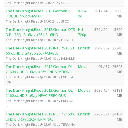
The Dark Knight Rises @ 24.07.21 by SFCC
The.Dark.Knight.Rises.2012.German.AC
X264-
381 / 143
2000
3.DL.BDRip.x264-SFCC
sd
MB
The Dark Knight Rises @ 24.07.21 by SFCC
The.Dark.Knight.Rises.2012.German.DTS
Hd-
379 / 204
5760
D.DL.720p.BluRay.x264-BluRHD
720p
MB
The Dark Knight Rises @ 18.02.18 by BluRHD
The.Dark.Knight.Rises.2012.INTERNAL.21
English
284 / 362
23348
60p.UHD.BluRay.X265-IAMABLE
MB
The Dark Knight Rises @ 13.02.18 by IAMABLE
The.Dark.Knight.Rises.2012.German.DL.
Movies
95 / 57
25696
2160p.UHD.BluRay.x265-ENDSTATiON
MB
The Dark Knight Rises @ 12.02.18 by ENDSTAT
iON
The.Dark.Knight.Rises.2012.German.DL.
Movies
368 / 154
73181
2160p.UHD.BluRay.HEVC-PRECiOUS
MB
The Dark Knight Rises @ 25.01.18 by PRECiOU
S
The.Dark.Knight.Rises.2012.RERiP.2160p.
English
376 / 371
24104
UHD.BluRay.x265-TERMiNAL
MB
The Dark Knight Rises @ 22.01.18 by TERMiNA