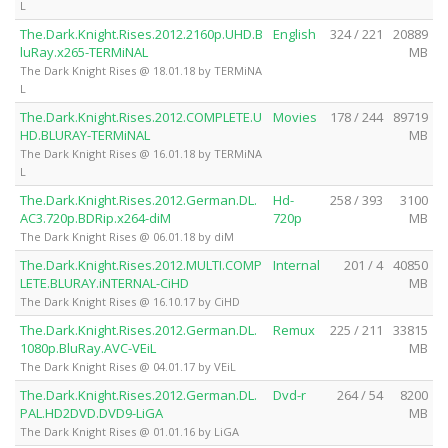
L
The.Dark.Knight.Rises.2012.2160p.UHD.B
English
324 / 221
20889
luRay.x265-TERMiNAL
MB
The Dark Knight Rises @ 18.01.18 by TERMiNA
L
The.Dark.Knight.Rises.2012.COMPLETE.U
Movies
178 / 244
89719
HD.BLURAY-TERMiNAL
MB
The Dark Knight Rises @ 16.01.18 by TERMiNA
L
The.Dark.Knight.Rises.2012.German.DL.
Hd-
258 / 393
3100
AC3.720p.BDRip.x264-diM
720p
MB
The Dark Knight Rises @ 06.01.18 by diM
The.Dark.Knight.Rises.2012.MULTI.COMP
Internal
201 / 4
40850
LETE.BLURAY.iNTERNAL-CiHD
MB
The Dark Knight Rises @ 16.10.17 by CiHD
The.Dark.Knight.Rises.2012.German.DL.
Remux
225 / 211
33815
1080p.BluRay.AVC-VEiL
MB
The Dark Knight Rises @ 04.01.17 by VEiL
The.Dark.Knight.Rises.2012.German.DL.
Dvd-r
264 / 54
8200
PAL.HD2DVD.DVD9-LiGA
MB
The Dark Knight Rises @ 01.01.16 by LiGA