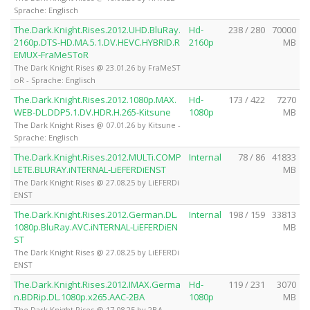
Sprache: Englisch
The.Dark.Knight.Rises.2012.UHD.BluRay.
Hd-
238 / 280
70000
2160p.DTS-HD.MA.5.1.DV.HEVC.HYBRID.R
2160p
MB
EMUX-FraMeSToR
The Dark Knight Rises @ 23.01.26 by FraMeST
oR - Sprache: Englisch
The.Dark.Knight.Rises.2012.1080p.MAX.
Hd-
173 / 422
7270
WEB-DL.DDP5.1.DV.HDR.H.265-Kitsune
1080p
MB
The Dark Knight Rises @ 07.01.26 by Kitsune -
Sprache: Englisch
The.Dark.Knight.Rises.2012.MULTi.COMP
Internal
78 / 86
41833
LETE.BLURAY.iNTERNAL-LiEFERDiENST
MB
The Dark Knight Rises @ 27.08.25 by LiEFERDi
ENST
The.Dark.Knight.Rises.2012.German.DL.
Internal
198 / 159
33813
1080p.BluRay.AVC.iNTERNAL-LiEFERDiEN
MB
ST
The Dark Knight Rises @ 27.08.25 by LiEFERDi
ENST
The.Dark.Knight.Rises.2012.IMAX.Germa
Hd-
119 / 231
3070
n.BDRip.DL.1080p.x265.AAC-2BA
1080p
MB
The Dark Knight Rises @ 17.08.25 by 2BA