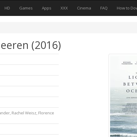
HD
Games
Apps
XXX
Cinema
FAQ
How to Do
eeren (2016)
ander, Rachel Weisz, Florence