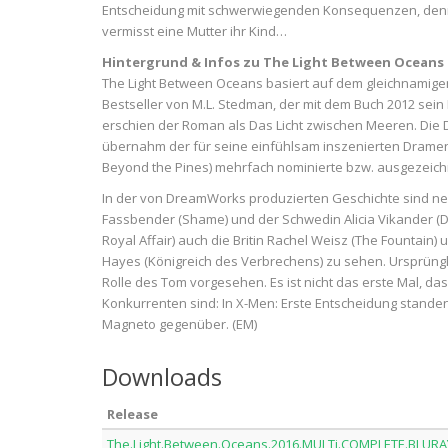
Entscheidung mit schwerwiegenden Konsequenzen, den
vermisst eine Mutter ihr Kind…
Hintergrund & Infos zu The Light Between Oceans
The Light Between Oceans basiert auf dem gleichnamig
Bestseller von M.L. Stedman, der mit dem Buch 2012 sei
erschien der Roman als Das Licht zwischen Meeren. Die
übernahm der für seine einfühlsam inszenierten Dramen 
Beyond the Pines) mehrfach nominierte bzw. ausgezeich
In der von DreamWorks produzierten Geschichte sind n
Fassbender (Shame) und der Schwedin Alicia Vikander (Di
Royal Affair) auch die Britin Rachel Weisz (The Fountain)
Hayes (Königreich des Verbrechens) zu sehen. Ursprüngl
Rolle des Tom vorgesehen. Es ist nicht das erste Mal, 
Konkurrenten sind: In X-Men: Erste Entscheidung standen 
Magneto gegenüber. (EM)
Downloads
Release
The.Light.Between.Oceans.2016.MULTi.COMPLETE.BLU