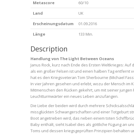
Metascore
60/10
Land
UK
Erscheinungsdatum
01.09.2016
Länge
133 Min.
Description
Handlung von The Light Between Oceans
Janus Rock, kurz nach Ende des Ersten Weltkrieges: Auf d
als ein großer Felsen ist und einen halben Tag entfernt v
hat es den Kriegsveteran Tom Sherbourne (Michael Fas
In vier Jahren gesehen und erlebt, wozu der Mensch im Kri
Mitmenschen den Rücken gekehrt, um mit seiner jungen Fra
Leuchtturmwärter ein neues Leben anzufangen.
Die Liebe der beiden wird durch mehrere Schicksalsschl
missglückten Schwangerschaften und einer Totgeburt stra
Boot angetrieben wird, das neben einem toten Schiffbrü
Baby enthält, sieht Isabel dies als göttliche Fügung an un
Toms und dessen kriegsgeprüften Prinzipien behalten un