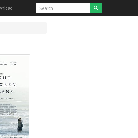
Search
wnload