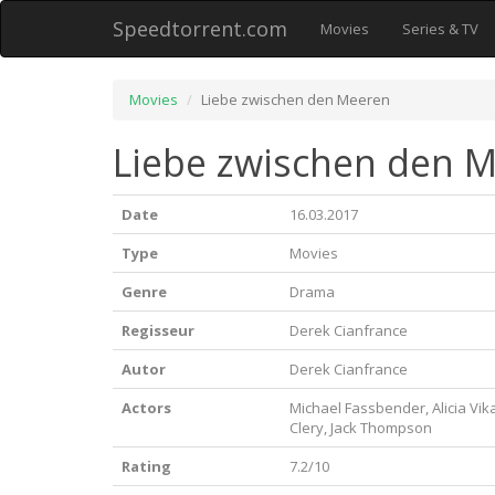
Speedtorrent.com
Movies
Series & TV
Movies
Liebe zwischen den Meeren
Liebe zwischen den M
Date
16.03.2017
Type
Movies
Genre
Drama
Regisseur
Derek Cianfrance
Autor
Derek Cianfrance
Actors
Michael Fassbender, Alicia Vik
Clery, Jack Thompson
Rating
7.2/10