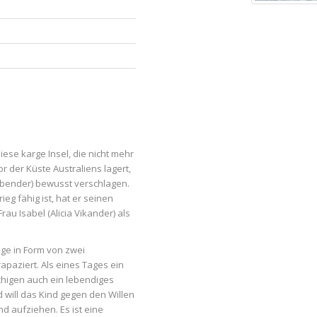
iese karge Insel, die nicht mehr
or der Küste Australiens lagert,
sbender) bewusst verschlagen.
eg fähig ist, hat er seinen
u Isabel (Alicia Vikander) als
äge in Form von zwei
paziert. Als eines Tages ein
chigen auch ein lebendiges
d will das Kind gegen den Willen
d aufziehen. Es ist eine