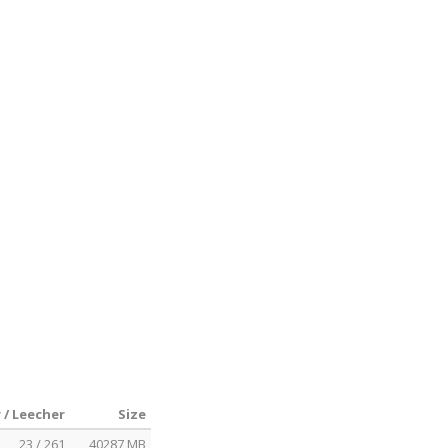
 / Leecher
Size
23 / 261
40287 MB