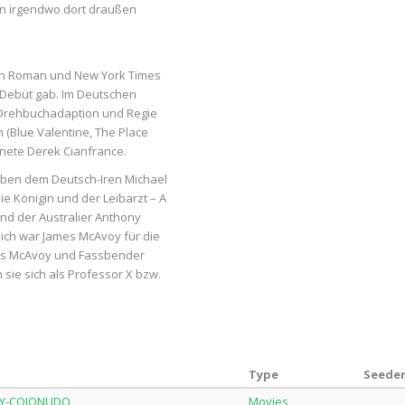
n irgendwo dort draußen
en Roman und New York Times
n Debüt gab. Im Deutschen
 Drehbuchadaption und Regie
(Blue Valentine, The Place
nete Derek Cianfrance.
eben dem Deutsch-Iren Michael
e Königin und der Leibarzt – A
 und der Australier Anthony
ich war James McAvoy für die
dass McAvoy und Fassbender
sie sich als Professor X bzw.
Type
Seeder
RAY-COJONUDO
Movies