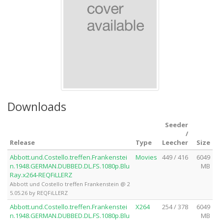
Downloads
Seeder
/
Release
Type
Leecher
Size
Abbott.und.Costello.treffen.Frankenstei
Movies
449 / 416
6049
n.1948.GERMAN.DUBBED.DL.FS.1080p.Blu
MB
Ray.x264-REQFiLLERZ
Abbott und Costello treffen Frankenstein @ 2
5.05.26 by REQFiLLERZ
Abbott.und.Costello.treffen.Frankenstei
X264
254 / 378
6049
n.1948.GERMAN.DUBBED.DL.FS.1080p.Blu
MB