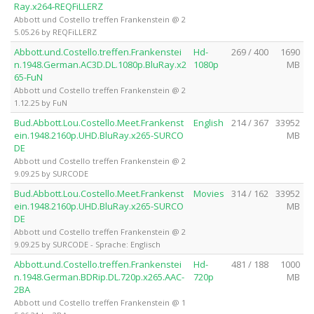
Ray.x264-REQFiLLERZ
Abbott und Costello treffen Frankenstein @ 2
5.05.26 by REQFiLLERZ
Abbott.und.Costello.treffen.Frankenstei
Hd-
269 / 400
1690
n.1948.German.AC3D.DL.1080p.BluRay.x2
1080p
MB
65-FuN
Abbott und Costello treffen Frankenstein @ 2
1.12.25 by FuN
Bud.Abbott.Lou.Costello.Meet.Frankenst
English
214 / 367
33952
ein.1948.2160p.UHD.BluRay.x265-SURCO
MB
DE
Abbott und Costello treffen Frankenstein @ 2
9.09.25 by SURCODE
Bud.Abbott.Lou.Costello.Meet.Frankenst
Movies
314 / 162
33952
ein.1948.2160p.UHD.BluRay.x265-SURCO
MB
DE
Abbott und Costello treffen Frankenstein @ 2
9.09.25 by SURCODE - Sprache: Englisch
Abbott.und.Costello.treffen.Frankenstei
Hd-
481 / 188
1000
n.1948.German.BDRip.DL.720p.x265.AAC-
720p
MB
2BA
Abbott und Costello treffen Frankenstein @ 1