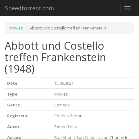
Speedtorrent.com
Toggl
naviga
Movies
Abbott und Costello treffen Frankenstein
Abbott und Costello
treffen Frankenstein
(1948)
Date
15.06.2021
Type
Movies
Genre
Comedy
Regisseur
Charles Barton
Autor
Robert Lees
Actors
Bud Abbott, Lou Costello, Lon Chaney Jr.,