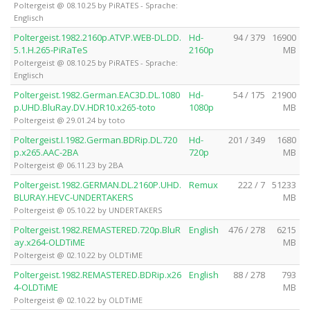
Poltergeist @ 08.10.25 by PiRATES - Sprache:
Englisch
Poltergeist.1982.2160p.ATVP.WEB-DL.DD.
Hd-
94 / 379
16900
5.1.H.265-PiRaTeS
2160p
MB
Poltergeist @ 08.10.25 by PiRATES - Sprache:
Englisch
Poltergeist.1982.German.EAC3D.DL.1080
Hd-
54 / 175
21900
p.UHD.BluRay.DV.HDR10.x265-toto
1080p
MB
Poltergeist @ 29.01.24 by toto
Poltergeist.I.1982.German.BDRip.DL.720
Hd-
201 / 349
1680
p.x265.AAC-2BA
720p
MB
Poltergeist @ 06.11.23 by 2BA
Poltergeist.1982.GERMAN.DL.2160P.UHD.
Remux
222 / 7
51233
BLURAY.HEVC-UNDERTAKERS
MB
Poltergeist @ 05.10.22 by UNDERTAKERS
Poltergeist.1982.REMASTERED.720p.BluR
English
476 / 278
6215
ay.x264-OLDTiME
MB
Poltergeist @ 02.10.22 by OLDTiME
Poltergeist.1982.REMASTERED.BDRip.x26
English
88 / 278
793
4-OLDTiME
MB
Poltergeist @ 02.10.22 by OLDTiME