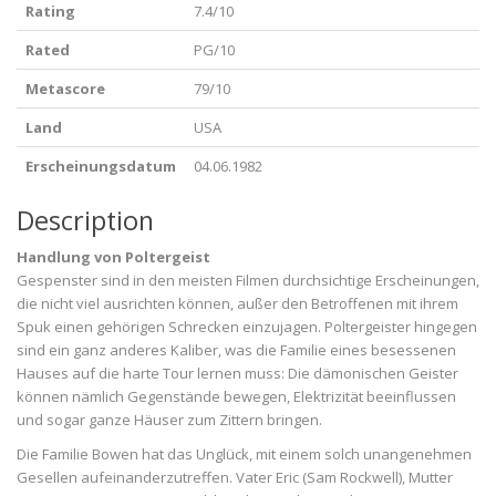
Rating
7.4/10
Rated
PG/10
Metascore
79/10
Land
USA
Erscheinungsdatum
04.06.1982
Description
Handlung von Poltergeist
Gespenster sind in den meisten Filmen durchsichtige Erscheinungen,
die nicht viel ausrichten können, außer den Betroffenen mit ihrem
Spuk einen gehörigen Schrecken einzujagen. Poltergeister hingegen
sind ein ganz anderes Kaliber, was die Familie eines besessenen
Hauses auf die harte Tour lernen muss: Die dämonischen Geister
können nämlich Gegenstände bewegen, Elektrizität beeinflussen
und sogar ganze Häuser zum Zittern bringen.
Die Familie Bowen hat das Unglück, mit einem solch unangenehmen
Gesellen aufeinanderzutreffen. Vater Eric (Sam Rockwell), Mutter