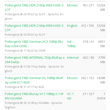
Poltergeist.1982.HDR.2160p.WEB.H265-S
Movies
90 / 231
12204
LOT
MB
Poltergeist @ 20.09.22 by SLOT - Sprache: En
glisch
Poltergeist.1982.HDR.2160p.WEB.H265-S
English
412 / 392
12204
LOT
MB
Poltergeist @ 20.09.22 by SLOT
Poltergeist.1982.German.AC3.1080p.Blu
Hd-
374 / 61
6931
Ray.x264-ODiN
1080p
MB
Poltergeist @ 11.06.22 by ODiN
Poltergeist.1982.iNTERNAL.720p.BluRay.x
Internal
422 / 80
3799
264-EwDp
MB
Poltergeist @ 27.06.19 by EwDp - Sprache: En
glisch
Poltergeist.1982.German.DL.1080p.BluR
Movies
362 / 152
14388
ay.x264.VC1-NGE
MB
Poltergeist @ 31.07.17 by NGE
Poltergeist.1982.Bluray.VC1.1080p.5.1.W
VC-1
21 / 327
1
MV-IGUANA
HD
DVD9
Poltergeist @ 03.12.08 by IGUANA - Sprache:
Englisch