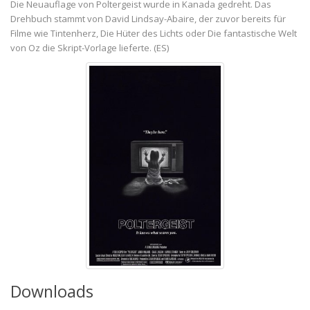
Die Neuauflage von Poltergeist wurde in Kanada gedreht. Das
Drehbuch stammt von David Lindsay-Abaire, der zuvor bereits für
Filme wie Tintenherz, Die Hüter des Lichts oder Die fantastische Welt
von Oz die Skript-Vorlage lieferte. (ES)
Downloads