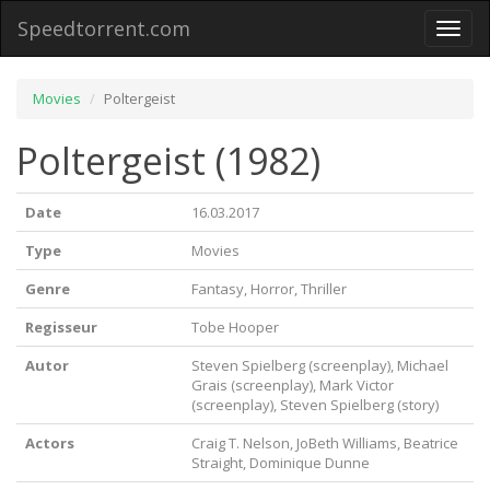
Speedtorrent.com
Toggl
naviga
Movies
Poltergeist
Poltergeist (1982)
Date
16.03.2017
Type
Movies
Genre
Fantasy, Horror, Thriller
Regisseur
Tobe Hooper
Autor
Steven Spielberg (screenplay), Michael
Grais (screenplay), Mark Victor
(screenplay), Steven Spielberg (story)
Actors
Craig T. Nelson, JoBeth Williams, Beatrice
Straight, Dominique Dunne