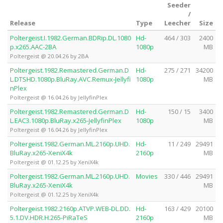
Seeder
/
Release
Type
Leecher
Size
Poltergeist.I.1982.German.BDRip.DL.1080
Hd-
464 / 303
2400
p.x265.AAC-2BA
1080p
MB
Poltergeist @ 20.04.26 by 2BA
Poltergeist.1982.Remastered.German.D
Hd-
275 / 271
34200
L.DTSHD.1080p.BluRay.AVC.Remux-Jellyfi
1080p
MB
nPlex
Poltergeist @ 16.04.26 by JellyfinPlex
Poltergeist.1982.Remastered.German.D
Hd-
150 / 15
3400
L.EAC3.1080p.BluRay.x265-JellyfinPlex
1080p
MB
Poltergeist @ 16.04.26 by JellyfinPlex
Poltergeist.1982.German.ML.2160p.UHD.
Hd-
11 / 249
29491
BluRay.x265-XeniX4k
2160p
MB
Poltergeist @ 01.12.25 by XeniX4k
Poltergeist.1982.German.ML.2160p.UHD.
Movies
330 / 446
29491
BluRay.x265-XeniX4k
MB
Poltergeist @ 01.12.25 by XeniX4k
Poltergeist.1982.2160p.ATVP.WEB-DL.DD.
Hd-
163 / 429
20100
5.1.DV.HDR.H.265-PiRaTeS
2160p
MB