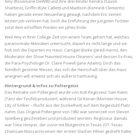
Amy (Rosemarie DeWitt) und ihre drei Kinder Kendra (Saxon
Sharbino), Griffin (Kyle Catlett) und Madison (Kennedi Clements)
haben gerade einen Neuanfang gewagt, nachdem Eric seinen
letzten Job verloren hat. Doch die Entführung der jüngsten Tochter
setzt dem erhofften Frieden ein jähes Ende.
Weil Amy in ihrer College-Zeit von einem Team gehört hat, welches
paranormale Aktiviäten untersucht, dauert es nicht lange und sie
holt sich die Experten ins Haus: Carrigan Burke (Jared Harris), den
Moderator der Show ‘Haunted House Cleaners’ und dessen Ex-Frau,
die Para-Psychologin Dr. Claire Powell (Jane Adams). Doch das
feindlich gesinnte Wesen, das sich die Herrschaft über das Haus
aneignen will, erweist sich als äußerst hartnäckig.
Hintergrund & Infos zu Poltergeist
Das Remake von Poltergeist wurde von Kult-Regisseur Sam Raimi
(Tanz der Teufel) produziert, während Gil Kenan (Monster House,
City of Ember – Flucht aus der Dunkelheit) auf dem Regiestuhl Platz
nahm. Das Original Poltergeist von 1982 war seinerzeit von Steven
Spielberg geschrieben und produziert worden. Regisseur damals
war Tobe Hooper, der zuvor mit Blutgericht in Texas (OT: Texas
Chainsaw Massacre) einen der ersten Slasher-Filmer gedreht hatte.