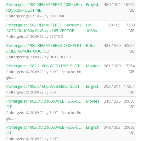
Poltergeist.1982.REMASTERED.1080p.Blu
English
480 / 102
16465
Ray.x264-OLDTiME
MB
Poltergeist @ 02.10.22 by OLDTiME
Poltergeist.1982.REMASTERED.German.E
Hd-
88 / 85
7380
AC3D.DL.1080p.BluRay.x265-VECTOR
1080p
MB
Poltergeist @ 30.09.22 by VECTOR
Poltergeist.1982.REMASTERED.COMPLET
Retail
423 / 370
42624
E.BLURAY-UNTOUCHED
MB
Poltergeist @ 23.09.22 by UNTOUCHED
Poltergeist.1982.2160p.WEB.H265-SLOT
Movies
261 / 289
17254
MB
Poltergeist @ 20.09.22 by SLOT - Sprache: En
glisch
Poltergeist.1982.2160p.WEB.H265-SLOT
English
292 / 241
17254
MB
Poltergeist @ 20.09.22 by SLOT
Poltergeist.1982.DV.2160p.WEB.H265-SL
Movies
218 / 336
20683
OT
MB
Poltergeist @ 20.09.22 by SLOT - Sprache: En
glisch
Poltergeist.1982.DV.2160p.WEB.H265-SL
English
349 / 353
20683
OT
MB
Poltergeist @ 20.09.22 by SLOT