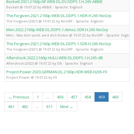
Beckett.2021.2160p.NF.WEB-DL.DV.DDP5.1.H.265-ABBiE
Beckett @ 19.07.22 by ABBiE - Sprache: Englisch
The.Forgiven.2021.2160p.WEB-DL.DDP5.1.HDR.H.265-NoGrp
The Forgiven (2021) @ 19.07.22 by NoGRP - Sprache: Englisch
Men.2022.2160p.WEB-DL.DDP5.1.Atmos.SDR.H.265-NoGrp
Men - Was dich sucht, wird dich finden @ 19.07.22 by NoGRP - Sprache: Englisch
The.Forgiven.2021.2160p.WEB-DL.DDP5.1.SDR.H.265-NoGrp
The Forgiven (2021) @ 19.07.22 by NoGRP - Sprache: Englisch
Aftershock.2022.2160p.HULU.WEB-DL.DDP5.1.H.265-dB
Aftershock (2022) @ 19.07.22 by DB - Sprache: Englisch
Project.Power.2020.GERMAN.DL.2160p.HDR.WEB.H265-FX
Project Power @ 19.07.22 by FX
(current)
← Previous
1
…
456
457
458
459
460
461
462
…
611
Next →