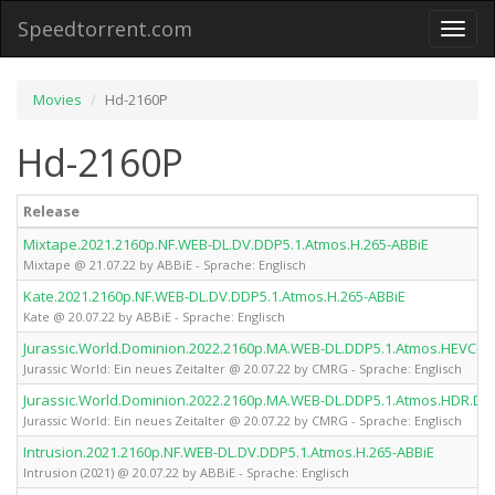
Speedtorrent.com
Toggl
naviga
Movies
Hd-2160P
Hd-2160P
Release
Mixtape.2021.2160p.NF.WEB-DL.DV.DDP5.1.Atmos.H.265-ABBiE
Mixtape @ 21.07.22 by ABBiE - Sprache: Englisch
Kate.2021.2160p.NF.WEB-DL.DV.DDP5.1.Atmos.H.265-ABBiE
Kate @ 20.07.22 by ABBiE - Sprache: Englisch
Jurassic.World.Dominion.2022.2160p.MA.WEB-DL.DDP5.1.Atmos.HEVC-
Jurassic World: Ein neues Zeitalter @ 20.07.22 by CMRG - Sprache: Englisch
Jurassic.World.Dominion.2022.2160p.MA.WEB-DL.DDP5.1.Atmos.HDR.D
Jurassic World: Ein neues Zeitalter @ 20.07.22 by CMRG - Sprache: Englisch
Intrusion.2021.2160p.NF.WEB-DL.DV.DDP5.1.Atmos.H.265-ABBiE
Intrusion (2021) @ 20.07.22 by ABBiE - Sprache: Englisch