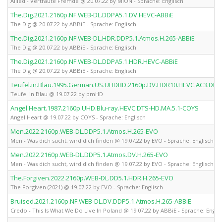
Allied - Vertraute Fremde @ 20.07.22 by MiON - Sprache: Englisch
The.Dig.2021.2160p.NF.WEB-DL.DDPA5.1.DV.HEVC-ABBiE
The Dig @ 20.07.22 by ABBiE - Sprache: Englisch
The.Dig.2021.2160p.NF.WEB-DL.HDR.DDP5.1.Atmos.H.265-ABBiE
The Dig @ 20.07.22 by ABBiE - Sprache: Englisch
The.Dig.2021.2160p.NF.WEB-DL.DDPA5.1.HDR.HEVC-ABBiE
The Dig @ 20.07.22 by ABBiE - Sprache: Englisch
Teufel.in.Blau.1995.German.US.UHDBD.2160p.DV.HDR10.HEVC.AC3.DL
Teufel in Blau @ 19.07.22 by pmHD
Angel.Heart.1987.2160p.UHD.Blu-ray.HEVC.DTS-HD.MA.5.1-COYS
Angel Heart @ 19.07.22 by COYS - Sprache: Englisch
Men.2022.2160p.WEB-DL.DDP5.1.Atmos.H.265-EVO
Men - Was dich sucht, wird dich finden @ 19.07.22 by EVO - Sprache: Englisch
Men.2022.2160p.WEB-DL.DDP5.1.Atmos.DV.H.265-EVO
Men - Was dich sucht, wird dich finden @ 19.07.22 by EVO - Sprache: Englisch
The.Forgiven.2022.2160p.WEB-DL.DD5.1.HDR.H.265-EVO
The Forgiven (2021) @ 19.07.22 by EVO - Sprache: Englisch
Bruised.2021.2160p.NF.WEB-DL.DV.DDP5.1.Atmos.H.265-ABBiE
Credo - This Is What We Do Live In Poland @ 19.07.22 by ABBiE - Sprache: Engli