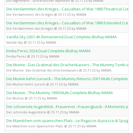
Evil Nightmare - Schrecklicher Alptraum @ 25.11.25 by MAMA
Die.Verdammten.des.Krieges.-.Casualties.of.War.1989.Theatrical.Cut.
Die Verdammten des Krieges @ 25.11.25 by MAMA
Die.Verdammten.des.Krieges.-.Casualties.of.War.1989.Extended.Cut.
Die Verdammten des Krieges @ 25.11.25 by MAMA
Vanilla.Sky.2001.4K.Remastered.Dual.Complete.BluRay-MAMA
Vanilla Sky @ 25.11.25 by MAMA
Emilia.Perez.2024.Dual.Complete.BluRay-MAMA
Emilia Perez @ 25.11.25 by MAMA
Die.Mumie.-.Das.Grabmal.des.Drachenkaisers.-.The.Mummy.Tomb.of.
Die Mumie: Das Grabmal des Drachenkaisers @ 25.11.25 by MAMA
Die.Mumie.kehrt.zurueck.-.The.Mummy.Returns.2001.Multi.Complete.
Die Mumie kehrt zurück @ 25.11.25 by MAMA
Die.Mumie.-.The.Mummy.1999.Multi.Complete.BluRay-MAMA
Die Mumie @ 25.11.25 by MAMA
Der.schoenste.Augenblick.-.Frauennot.-.Frauenglueck.-.Il.Momento.pi
Der schönste Augenblick @ 25.11.25 by MAMA
Die.Maedchen.vom.spanischen.Platz.-.Le.Ragazze.di.piazza.di.Spagn
Die Mädchen vom Spanischen Platz @ 25.11.25 by MAMA