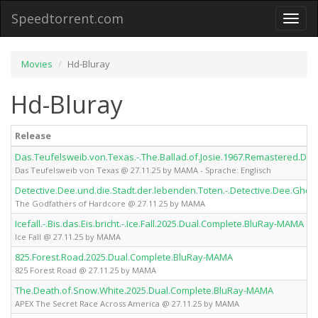
Speedtorrent.com
Toggl
naviga
Movies
Hd-Bluray
Hd-Bluray
Release
Das.Teufelsweib.von.Texas.-.The.Ballad.of.Josie.1967.Remastered.D
Das Teufelsweib von Texas @ 27.11.25 by MAMA - Sprache: Englisch
Detective.Dee.und.die.Stadt.der.lebenden.Toten.-.Detective.Dee.Gh
The Godfathers of Hardcore @ 27.11.25 by MAMA
Icefall.-.Bis.das.Eis.bricht.-.Ice.Fall.2025.Dual.Complete.BluRay-MAMA
Ice Fall @ 27.11.25 by MAMA
825.Forest.Road.2025.Dual.Complete.BluRay-MAMA
825 Forest Road @ 27.11.25 by MAMA
The.Death.of.Snow.White.2025.Dual.Complete.BluRay-MAMA
APEX The Secret Race Across America @ 27.11.25 by MAMA