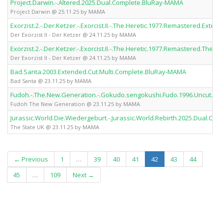
Project.Darwin.-.Altered.2025.Dual.Complete.BluRay-MAMA
Project Darwin @ 25.11.25 by MAMA
Exorzist.2.-.Der.Ketzer.-.Exorcist.II.-.The.Heretic.1977.Remastered.E
Der Exorzist II - Der Ketzer @ 24.11.25 by MAMA
Exorzist.2.-.Der.Ketzer.-.Exorcist.II.-.The.Heretic.1977.Remastered.Th
Der Exorzist II - Der Ketzer @ 24.11.25 by MAMA
Bad.Santa.2003.Extended.Cut.Multi.Complete.BluRay-MAMA
Bad Santa @ 23.11.25 by MAMA
Fudoh.-.The.New.Generation.-.Gokudo.sengokushi.Fudo.1996.Uncut.
Fudoh The New Generation @ 23.11.25 by MAMA
Jurassic.World.Die.Wiedergeburt.-.Jurassic.World.Rebirth.2025.Dual.
The State UK @ 23.11.25 by MAMA
(current)
← Previous
1
…
39
40
41
42
43
44
45
…
109
Next →