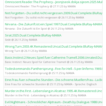
Omniscient.Reader.The.Prophecy.-.Jeonjiseok.dokja.sijeom.2025.Mult
Omniscient Reader: The Prophecy @ 27.11.25 by MAMA
Not.Forgotten.-.Du.sollst.nicht.vergessen.2009.Dual.Complete.BluRay
Not Forgotten - Du sollst nicht vergessen @ 26.11.25 by MAMA
Nirvana.-.Die.Zukunft.ist.ein.Spiel.1997.Dual.Complete.BluRay-MAMA
Nirvana - Die Zukunft Ist Ein Spiel @ 26.11.25 by MAMA
Sirat.2025.Dual.Complete.BluRay-MAMA
Sirât @ 26.11.25 by MAMA
Wrong.Turn.2003.4K.Remastered.Uncut.Dual.Complete.BluRay-MAMA
Wrong Turn @ 26.11.25 by MAMA
Basic.Instinct.2.Neues.Spiel.fuer.Catherine.Tramell.2006.Unrated.Du
Basic Instinct: Neues Spiel für Catherine Tramell @ 26.11.25 by MAMA
Todeskommando.Panthersprung.-.Five.for.Hell.-.5.per.linferno.1969.
Todeskommando Panthersprung @ 25.11.25 by MAMA
Eine.Frau.fuer.schwache.Stunden.-.Die.schoene.Muellersfrau.-.La.Be
Eine Frau für schwache Stunden @ 25.11.25 by MAMA - Sprache: Englisch
Murder.in.the.First.-.Lebenslang.in.Alcatraz.1995.4K.Remastered.Uncu
Murder in the First - Lebenslang in Alcatraz @ 25.11.25 by MAMA
Evil.Nightmare.-.Schrecklicher.Alptraum.-.Death.by.Dialogue.1988.Un