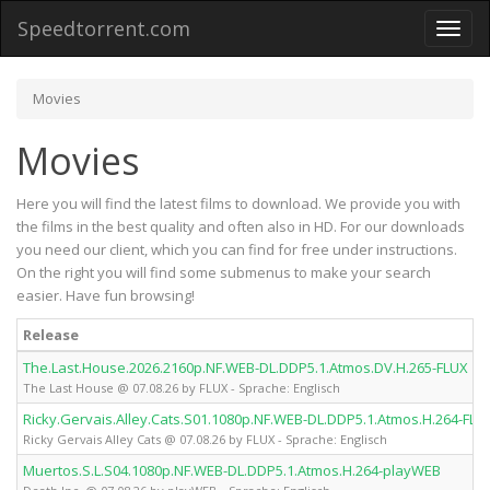
Speedtorrent.com
Toggl
naviga
Movies
Movies
Here you will find the latest films to download. We provide you with
the films in the best quality and often also in HD. For our downloads
you need our client, which you can find for free under instructions.
On the right you will find some submenus to make your search
easier. Have fun browsing!
Release
The.Last.House.2026.2160p.NF.WEB-DL.DDP5.1.Atmos.DV.H.265-FLUX
The Last House @ 07.08.26 by FLUX - Sprache: Englisch
Ricky.Gervais.Alley.Cats.S01.1080p.NF.WEB-DL.DDP5.1.Atmos.H.264-FLU
Ricky Gervais Alley Cats @ 07.08.26 by FLUX - Sprache: Englisch
Muertos.S.L.S04.1080p.NF.WEB-DL.DDP5.1.Atmos.H.264-playWEB