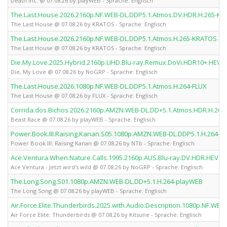
Death Inc. @ 07.08.26 by playWEB - Sprache: Englisch
The.Last.House.2026.2160p.NF.WEB-DL.DDP5.1.Atmos.DV.HDR.H.265-K
The Last House @ 07.08.26 by KRATOS - Sprache: Englisch
The.Last.House.2026.2160p.NF.WEB-DL.DDP5.1.Atmos.H.265-KRATOS
The Last House @ 07.08.26 by KRATOS - Sprache: Englisch
Die.My.Love.2025.Hybrid.2160p.UHD.Blu-ray.Remux.DoVi.HDR10+.HEVC
Die, My Love @ 07.08.26 by NoGRP - Sprache: Englisch
The.Last.House.2026.1080p.NF.WEB-DL.DDP5.1.Atmos.H.264-FLUX
The Last House @ 07.08.26 by FLUX - Sprache: Englisch
Corrida.dos.Bichos.2026.2160p.AMZN.WEB-DL.DD+5.1.Atmos.HDR.H.265
Beast Race @ 07.08.26 by playWEB - Sprache: Englisch
Power.Book.III.Raising.Kanan.S05.1080p.AMZN.WEB-DL.DDP5.1.H.264-N
Power Book III: Raising Kanan @ 07.08.26 by NTb - Sprache: Englisch
Ace.Ventura.When.Nature.Calls.1995.2160p.AUS.Blu-ray.DV.HDR.HEVC
Ace Ventura - Jetzt wird's wild @ 07.08.26 by NoGRP - Sprache: Englisch
The.Long.Song.S01.1080p.AMZN.WEB-DL.DD+5.1.H.264-playWEB
The Long Song @ 07.08.26 by playWEB - Sprache: Englisch
Air.Force.Elite.Thunderbirds.2025.with.Audio.Description.1080p.NF.WEB
Air Force Elite: Thunderbirds @ 07.08.26 by Kitsune - Sprache: Englisch