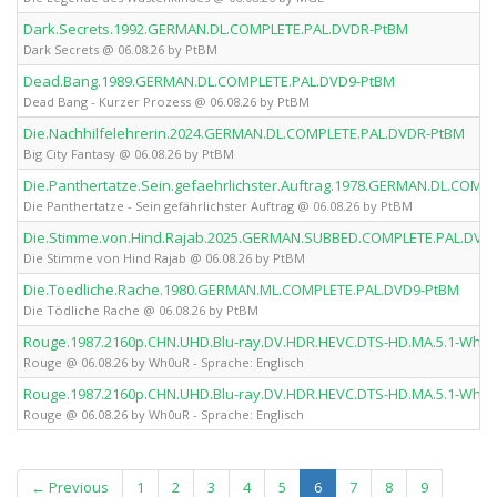
Dark.Secrets.1992.GERMAN.DL.COMPLETE.PAL.DVDR-PtBM
Dark Secrets @ 06.08.26 by PtBM
Dead.Bang.1989.GERMAN.DL.COMPLETE.PAL.DVD9-PtBM
Dead Bang - Kurzer Prozess @ 06.08.26 by PtBM
Die.Nachhilfelehrerin.2024.GERMAN.DL.COMPLETE.PAL.DVDR-PtBM
Big City Fantasy @ 06.08.26 by PtBM
Die.Panthertatze.Sein.gefaehrlichster.Auftrag.1978.GERMAN.DL.COMP
Die Panthertatze - Sein gefährlichster Auftrag @ 06.08.26 by PtBM
Die.Stimme.von.Hind.Rajab.2025.GERMAN.SUBBED.COMPLETE.PAL.DVD
Die Stimme von Hind Rajab @ 06.08.26 by PtBM
Die.Toedliche.Rache.1980.GERMAN.ML.COMPLETE.PAL.DVD9-PtBM
Die Tödliche Rache @ 06.08.26 by PtBM
Rouge.1987.2160p.CHN.UHD.Blu-ray.DV.HDR.HEVC.DTS-HD.MA.5.1-Wh0
Rouge @ 06.08.26 by Wh0uR - Sprache: Englisch
Rouge.1987.2160p.CHN.UHD.Blu-ray.DV.HDR.HEVC.DTS-HD.MA.5.1-Wh0
Rouge @ 06.08.26 by Wh0uR - Sprache: Englisch
(current)
← Previous
1
2
3
4
5
6
7
8
9