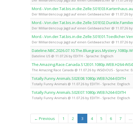
Der Milliardencoup Jagd auf einen Geldwaescher @ 11.07.26 
Mord.-.Von.der.Tat.bis.in.die.Zelle.S01E03.Kartenha
Der Milliardencoup Jagd auf einen Geldwaescher @ 11.07.26 
Mord.-.Von.der.Tat.bis.in.die.Zelle.S01E02.Dunkle.Fa
Der Milliardencoup Jagd auf einen Geldwaescher @ 11.07.26 
Mord.-.Von.der.Tat.bis.in.die.Zelle.S01E01.Toedlicher
Der Milliardencoup Jagd auf einen Geldwaescher @ 11.07.26 
Dateline.NBC.2026.07.10.The.Bluegrass.Mystery.1080p.
Dateline US @ 11.07.26 by EDITH - Sprache: Englisch
The.Amazing.Race.Canada.S12E01.1080p.WEB.H264-iNS
The Amazing Race Canada @ 11.07.26 by iNSiDiOUS - Sprache: E
Totally.Funny.Animals.S02E08.1080p.WEB.h264-EDITH
Totally Funny Animals @ 11.07.26 by EDITH - Sprache: Englisch
Totally.Funny.Animals.S02E07.1080p.WEB.h264-EDITH
Totally Funny Animals @ 11.07.26 by EDITH - Sprache: Englisch
(current)
← Previous
1
2
3
4
5
6
7
…