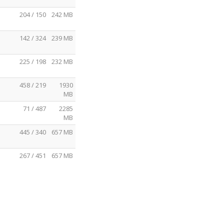
204 / 150
242 MB
142 / 324
239 MB
225 / 198
232 MB
458 / 219
1930
MB
71 / 487
2285
MB
445 / 340
657 MB
267 / 451
657 MB