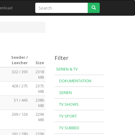
Search
wnload
Filter
Seeder /
Leecher
Size
SERIEN & TV
322 / 393
2318
MB
DOKUMENTATION
428 / 275
2375
MB
SERIEN
51 / 443
2386
TV SHOWS
MB
269 / 126
2296
TV SPORT
MB
TV SUBBED
162 / 280
2196