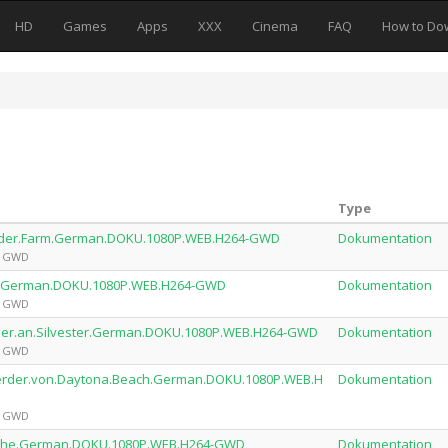
HD
Games
Apps
XXX
Cinema
FAQ
How to Do
Type
auf.der.Farm.German.DOKU.1080P.WEB.H264-GWD
Dokumentation
by GWD
zess.German.DOKU.1080P.WEB.H264-GWD
Dokumentation
by GWD
.Feuer.an.Silvester.German.DOKU.1080P.WEB.H264-GWD
Dokumentation
by GWD
nmoerder.von.Daytona.Beach.German.DOKU.1080P.WEB.H
Dokumentation
by GWD
rleiche.German.DOKU.1080P.WEB.H264-GWD
Dokumentation