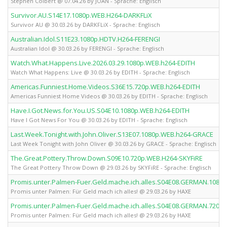
Stephen Colbert @ 07.04.26 by JOAN - Sprache: Englisch
Survivor.AU.S14E17.1080p.WEB.H264-DARKFLiX
Survivor AU @ 30.03.26 by DARKFLiX - Sprache: Englisch
Australian.Idol.S11E23.1080p.HDTV.H264-FERENGI
Australian Idol @ 30.03.26 by FERENGI - Sprache: Englisch
Watch.What.Happens.Live.2026.03.29.1080p.WEB.h264-EDITH
Watch What Happens: Live @ 30.03.26 by EDITH - Sprache: Englisch
Americas.Funniest.Home.Videos.S36E15.720p.WEB.h264-EDITH
Americas Funniest Home Videos @ 30.03.26 by EDITH - Sprache: Englisch
Have.I.Got.News.for.You.US.S04E10.1080p.WEB.h264-EDITH
Have I Got News For You @ 30.03.26 by EDITH - Sprache: Englisch
Last.Week.Tonight.with.John.Oliver.S13E07.1080p.WEB.h264-GRACE
Last Week Tonight with John Oliver @ 30.03.26 by GRACE - Sprache: Englisch
The.Great.Pottery.Throw.Down.S09E10.720p.WEB.H264-SKYFiRE
The Great Pottery Throw Down @ 29.03.26 by SKYFiRE - Sprache: Englisch
Promis.unter.Palmen-Fuer.Geld.mache.ich.alles.S04E08.GERMAN.1080
Promis unter Palmen: Für Geld mach ich alles! @ 29.03.26 by HAXE
Promis.unter.Palmen-Fuer.Geld.mache.ich.alles.S04E08.GERMAN.720p
Promis unter Palmen: Für Geld mach ich alles! @ 29.03.26 by HAXE