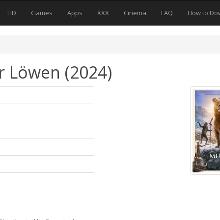
HD
Games
Apps
XXX
Cinema
FAQ
How to Do
r Löwen (2024)