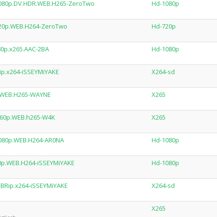
1080p.DV.HDR.WEB.H265-ZeroTwo
Hd-1080p
720p.WEB.H264-ZeroTwo
Hd-720p
0p.x265.AAC-2BA
Hd-1080p
p.x264-iSSEYMiYAKE
X264-sd
P.WEB.H265-WAYNE
X265
160p.WEB.h265-W4K
X265
1080p.WEB.H264-AR0NA
Hd-1080p
0p.WEB.H264-iSSEYMiYAKE
Hd-1080p
BRip.x264-iSSEYMiYAKE
X264-sd
X265