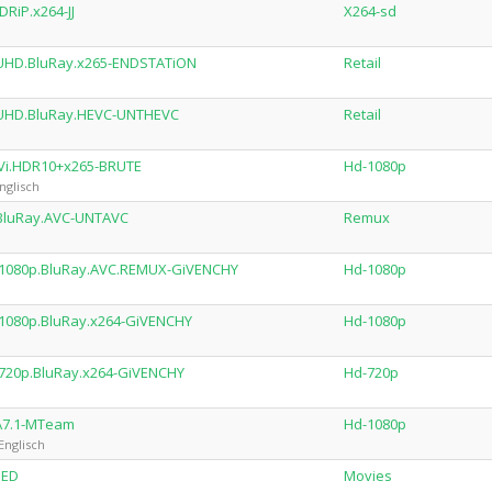
RiP.x264-JJ
X264-sd
.UHD.BluRay.x265-ENDSTATiON
Retail
.UHD.BluRay.HEVC-UNTHEVC
Retail
oVi.HDR10+x265-BRUTE
Hd-1080p
nglisch
.BluRay.AVC-UNTAVC
Remux
.1080p.BluRay.AVC.REMUX-GiVENCHY
Hd-1080p
1080p.BluRay.x264-GiVENCHY
Hd-1080p
720p.BluRay.x264-GiVENCHY
Hd-720p
MA7.1-MTeam
Hd-1080p
Englisch
HED
Movies