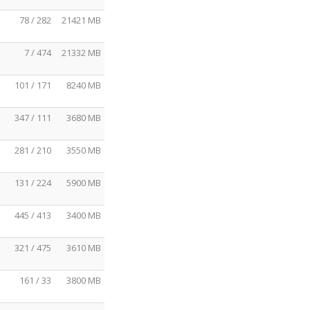
78 / 282
21421 MB
7 / 474
21332 MB
101 / 171
8240 MB
347 / 111
3680 MB
281 / 210
3550 MB
131 / 224
5900 MB
445 / 413
3400 MB
321 / 475
3610 MB
161 / 33
3800 MB