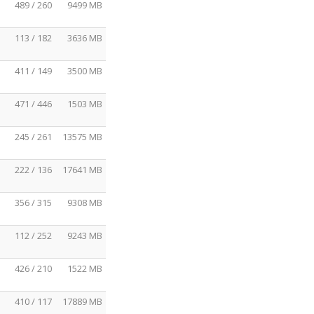
489 / 260
9499 MB
113 / 182
3636 MB
411 / 149
3500 MB
471 / 446
1503 MB
245 / 261
13575 MB
222 / 136
17641 MB
356 / 315
9308 MB
112 / 252
9243 MB
426 / 210
1522 MB
410 / 117
17889 MB