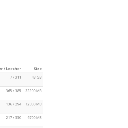
r / Leecher
Size
7 / 311
43 GB
365 / 385
32200 MB
136 / 294
12800 MB
217 / 330
6700 MB