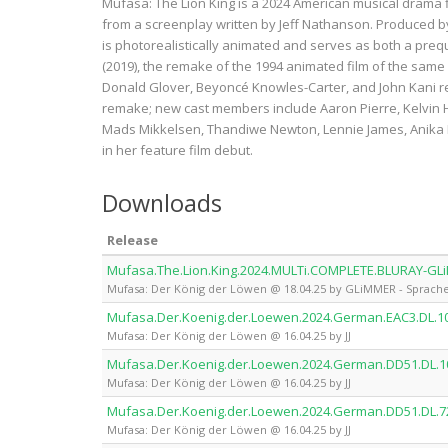
Mufasa: The Lion King is a 2024 American musical drama f
from a screenplay written by Jeff Nathanson. Produced by
is photorealistically animated and serves as both a preq
(2019), the remake of the 1994 animated film of the same 
Donald Glover, Beyoncé Knowles-Carter, and John Kani re
remake; new cast members include Aaron Pierre, Kelvin Ha
Mads Mikkelsen, Thandiwe Newton, Lennie James, Anika N
in her feature film debut.
Downloads
Release
Mufasa.The.Lion.King.2024.MULTi.COMPLETE.BLURAY-G
Mufasa: Der König der Löwen @ 18.04.25 by GLiMMER - Sprache:
Mufasa.Der.Koenig.der.Loewen.2024.German.EAC3.DL.10
Mufasa: Der König der Löwen @ 16.04.25 by JJ
Mufasa.Der.Koenig.der.Loewen.2024.German.DD51.DL.10
Mufasa: Der König der Löwen @ 16.04.25 by JJ
Mufasa.Der.Koenig.der.Loewen.2024.German.DD51.DL.72
Mufasa: Der König der Löwen @ 16.04.25 by JJ