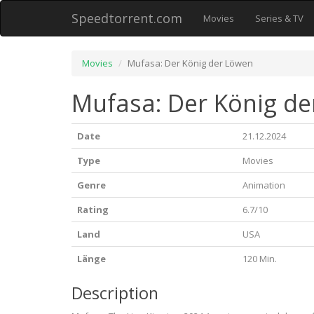
Speedtorrent.com
Movies
Series & TV
Movies
Mufasa: Der König der Löwen
Mufasa: Der König de
Date
21.12.2024
Type
Movies
Genre
Animation
Rating
6.7/10
Land
USA
Länge
120 Min.
Description