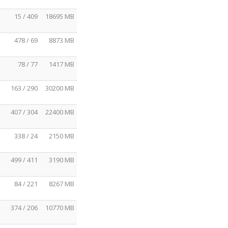
15 / 409
18695 MB
478 / 69
8873 MB
78 / 77
1417 MB
163 / 290
30200 MB
407 / 304
22400 MB
338 / 24
2150 MB
499 / 411
3190 MB
84 / 221
8267 MB
374 / 206
10770 MB