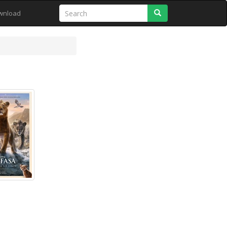
Search
wnload