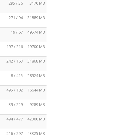
295 / 36
3170 MB
271 / 94
31889 MB
19 / 67
49574 MB
197 / 216
19700 MB
242 / 163
31868 MB
8 / 415
28924 MB
495 / 102
16644 MB
39 / 229
9289 MB
494 / 477
42300 MB
216 / 297
43325 MB