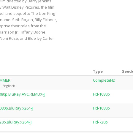
ilm directed by Barry Jenkins
 Walt Disney Pictures, the film
uel and sequel to The Lion King
name. Seth Rogen, Billy Eichner,
prise their roles from the
rrison Jr., Tiffany Boone,
oni Rose, and Blue Ivy Carter
Type
Seede
LiMMER
CompleteHD
 Englisch
80p.BluRay.AVC.REMUX-JJ
Hd-1080p
80p.BluRay.x264-JJ
Hd-1080p
0p.BluRay.x264-JJ
Hd-720p