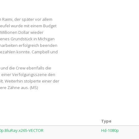
 Raimi, der später vor allem
Teufel wurde mit einem Budget
 Millionen Dollar wieder
igenes Grundstück in Michigan
eharbeiten erfolgreich beenden
 bezahlen konnte. Campbell und
 und die Crew ebenfalls die
s einer Verfolgungsszene den
. Weiterhin stolperte einer der
ehrere Zähne aus. (MS)
Type
0p.BluRay.x265-VECTOR
Hd-1080p