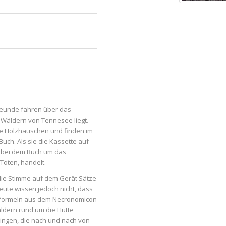
Freunde fahren über das
 Wäldern von Tennesee liegt.
e Holzhäuschen und finden im
uch. Als sie die Kassette auf
h bei dem Buch um das
Toten, handelt.
 die Stimme auf dem Gerät Sätze
eute wissen jedoch nicht, dass
sformeln aus dem Necronomicon
äldern rund um die Hütte
ingen, die nach und nach von