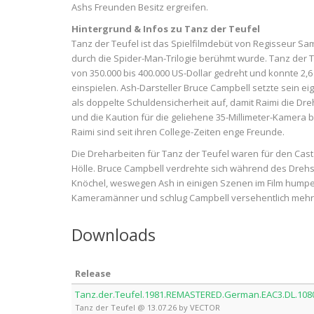
Ashs Freunden Besitz ergreifen.
Hintergrund & Infos zu Tanz der Teufel
Tanz der Teufel ist das Spielfilmdebüt von Regisseur Sam
durch die Spider-Man-Trilogie berühmt wurde. Tanz der 
von 350.000 bis 400.000 US-Dollar gedreht und konnte 2,6
einspielen. Ash-Darsteller Bruce Campbell setzte sein e
als doppelte Schuldensicherheit auf, damit Raimi die Dr
und die Kaution für die geliehene 35-Millimeter-Kamera
Raimi sind seit ihren College-Zeiten enge Freunde.
Die Dreharbeiten für Tanz der Teufel waren für den Cast
Hölle. Bruce Campbell verdrehte sich während des Dreh
Knöchel, weswegen Ash in einigen Szenen im Film humpelt
Kameramänner und schlug Campbell versehentlich m
Downloads
Release
Tanz.der.Teufel.1981.REMASTERED.German.EAC3.DL.108
Tanz der Teufel @ 13.07.26 by VECTOR