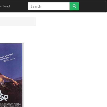
Search
wnload