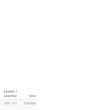
Seeder /
Leecher
Size
284 / 131
5500 MB