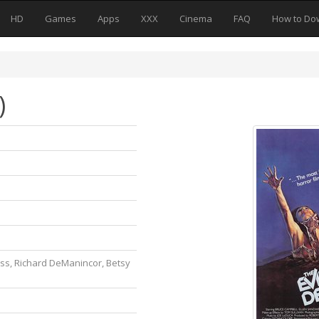
HD
Games
Apps
XXX
Cinema
FAQ
How to Do
)
ss, Richard DeManincor, Betsy