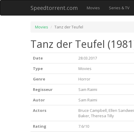
Speedtorrent.com
Movies
Series & TV
Movies
Tanz der Teufel
Tanz der Teufel (1981
Date
28.03.2017
Type
Movies
Genre
Horror
Regisseur
Sam Raimi
Autor
Sam Raimi
Actors
Bruce Campbell, Ellen Sandwei
Baker, Theresa Tilly
Rating
7.6/10