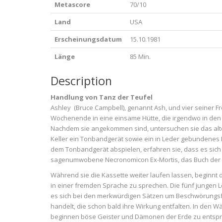
Metascore
70/10
Land
USA
Erscheinungsdatum
15.10.1981
Länge
85 Min.
Description
Handlung von Tanz der Teufel
Ashley (Bruce Campbell), genannt Ash, und vier seiner 
Wochenende in eine einsame Hütte, die irgendwo in den
Nachdem sie angekommen sind, untersuchen sie das alt
Keller ein Tonbandgerät sowie ein in Leder gebundenes B
dem Tonbandgerät abspielen, erfahren sie, dass es sic
sagenumwobene Necronomicon Ex-Mortis, das Buch der 
Während sie die Kassette weiter laufen lassen, beginnt
in einer fremden Sprache zu sprechen. Die fünf jungen L
es sich bei den merkwürdigen Sätzen um Beschwörung
handelt, die schon bald ihre Wirkung entfalten. In den W
beginnen böse Geister und Dämonen der Erde zu entspr