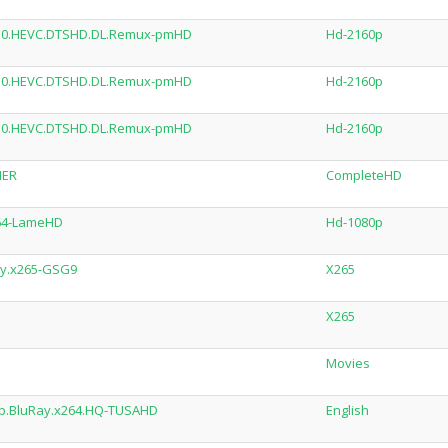
R10.HEVC.DTSHD.DL.Remux-pmHD
Hd-2160p
R10.HEVC.DTSHD.DL.Remux-pmHD
Hd-2160p
R10.HEVC.DTSHD.DL.Remux-pmHD
Hd-2160p
MER
CompleteHD
264-LameHD
Hd-1080p
ay.x265-GSG9
X265
X265
Movies
0p.BluRay.x264.HQ-TUSAHD
English