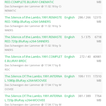
RED.COMPLETE.BLURAY-CiNEMATiC
MB
Das Schweigen der Lämmer @ 11.02.18 by Ci
NEMATiC
The.Silence.of.the.Lambs.1991.REMASTE
English
286 / 266
12315
RED.1080p.BluRay.x264-SiNNERS
MB
Das Schweigen der Lämmer @ 11.02.18 by Si
NNERS
The.Silence.of.the.Lambs.1991.REMASTE
English
5 / 375
6718
RED.720p.BluRay.x264-SiNNERS
MB
Das Schweigen der Lämmer @ 11.02.18 by Si
NNERS
The.Silence.of.the.Lambs.1991.COMPLET
English
272 / 40
40981
E.BLURAY-BRDC
MB
Das Schweigen der Lämmer @ 17.04.17 by B
RDC
The.Silence.Of.The.Lambs.1991.iNTERNA
English
199 / 111
17310
L.1080p.BluRay.x264-MOOVEE
MB
Das Schweigen der Lämmer @ 17.04.17 by M
OOVEE
The.Silence.Of.The.Lambs.1991.iNTERNA
English
381 / 389
7764
L.720p.BluRay.x264-MOOVEE
MB
Das Schweigen der Lämmer @ 17.04.17 by M