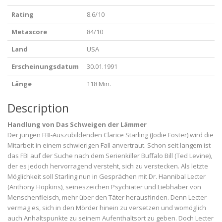
Rating
8.6/10
Metascore
84/10
Land
USA
Erscheinungsdatum
30.01.1991
Länge
118 Min.
Description
Handlung von Das Schweigen der Lämmer
Der jungen FBI-Auszubildenden Clarice Starling (Jodie Foster) wird die
Mitarbeit in einem schwierigen Fall anvertraut. Schon seit langem ist
das FBI auf der Suche nach dem Serienkiller Buffalo Bill (Ted Levine),
der es jedoch hervorragend versteht, sich zu verstecken. Als letzte
Möglichkeit soll Starling nun in Gesprächen mit Dr. Hannibal Lecter
(Anthony Hopkins), seineszeichen Psychiater und Liebhaber von
Menschenfleisch, mehr über den Täter herausfinden. Denn Lecter
vermag es, sich in den Mörder hinein zu versetzen und womöglich
auch Anhaltspunkte zu seinem Aufenthaltsort zu geben. Doch Lecter