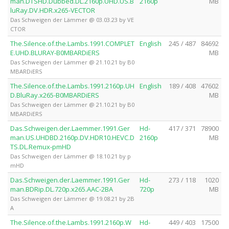
man.DTSHD.Dubbed.DL.2160p.UHD.US.B
2160p
MB
luRay.DV.HDR.x265-VECTOR
Das Schweigen der Lämmer @ 03.03.23 by VE
CTOR
The.Silence.of.the.Lambs.1991.COMPLET
English
245 / 487
84692
E.UHD.BLURAY-B0MBARDiERS
MB
Das Schweigen der Lämmer @ 21.10.21 by B0
MBARDiERS
The.Silence.of.the.Lambs.1991.2160p.UH
English
189 / 408
47602
D.BluRay.x265-B0MBARDiERS
MB
Das Schweigen der Lämmer @ 21.10.21 by B0
MBARDiERS
Das.Schweigen.der.Laemmer.1991.Ger
Hd-
417 / 371
78900
man.US.UHDBD.2160p.DV.HDR10.HEVC.D
2160p
MB
TS.DL.Remux-pmHD
Das Schweigen der Lämmer @ 18.10.21 by p
mHD
Das.Schweigen.der.Laemmer.1991.Ger
Hd-
273 / 118
1020
man.BDRip.DL.720p.x265.AAC-2BA
720p
MB
Das Schweigen der Lämmer @ 19.08.21 by 2B
A
The.Silence.of.the.Lambs.1991.2160p.W
Hd-
449 / 403
17500