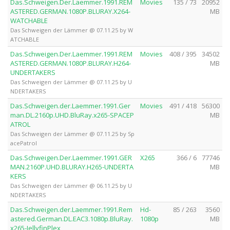
Das.Schweigen.Der.Laemmer.1991.REM
Movies
135 / 73
20952
ASTERED.GERMAN.1080P.BLURAY.X264-
MB
WATCHABLE
Das Schweigen der Lämmer @ 07.11.25 by W
ATCHABLE
Das.Schweigen.Der.Laemmer.1991.REM
Movies
408 / 395
34502
ASTERED.GERMAN.1080P.BLURAY.H264-
MB
UNDERTAKERS
Das Schweigen der Lämmer @ 07.11.25 by U
NDERTAKERS
Das.Schweigen.der.Laemmer.1991.Ger
Movies
491 / 418
56300
man.DL.2160p.UHD.BluRay.x265-SPACEP
MB
ATROL
Das Schweigen der Lämmer @ 07.11.25 by Sp
acePatrol
Das.Schweigen.Der.Laemmer.1991.GER
X265
366 / 6
77746
MAN.2160P.UHD.BLURAY.H265-UNDERTA
MB
KERS
Das Schweigen der Lämmer @ 06.11.25 by U
NDERTAKERS
Das.Schweigen.der.Laemmer.1991.Rem
Hd-
85 / 263
3560
astered.German.DL.EAC3.1080p.BluRay.
1080p
MB
x265-JellyfinPlex