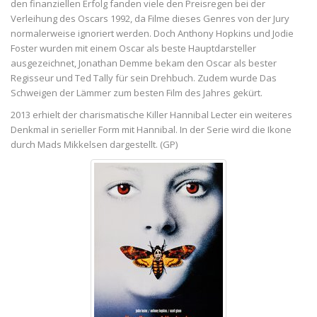
den finanziellen Erfolg fanden viele den Preisregen bei der
Verleihung des Oscars 1992, da Filme dieses Genres von der Jury
normalerweise ignoriert werden. Doch Anthony Hopkins und Jodie
Foster wurden mit einem Oscar als beste Hauptdarsteller
ausgezeichnet, Jonathan Demme bekam den Oscar als bester
Regisseur und Ted Tally für sein Drehbuch. Zudem wurde Das
Schweigen der Lämmer zum besten Film des Jahres gekürt.
2013 erhielt der charismatische Killer Hannibal Lecter ein weiteres
Denkmal in serieller Form mit Hannibal. In der Serie wird die Ikone
durch Mads Mikkelsen dargestellt. (GP)