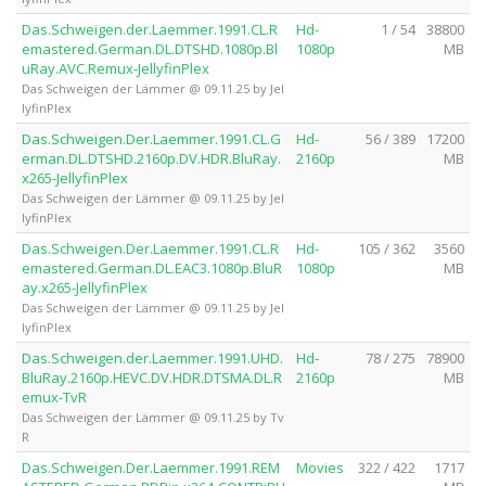
Das.Schweigen.der.Laemmer.1991.CL.R
Hd-
1 / 54
38800
emastered.German.DL.DTSHD.1080p.Bl
1080p
MB
uRay.AVC.Remux-JellyfinPlex
Das Schweigen der Lämmer @ 09.11.25 by Jel
lyfinPlex
Das.Schweigen.Der.Laemmer.1991.CL.G
Hd-
56 / 389
17200
erman.DL.DTSHD.2160p.DV.HDR.BluRay.
2160p
MB
x265-JellyfinPlex
Das Schweigen der Lämmer @ 09.11.25 by Jel
lyfinPlex
Das.Schweigen.Der.Laemmer.1991.CL.R
Hd-
105 / 362
3560
emastered.German.DL.EAC3.1080p.BluR
1080p
MB
ay.x265-JellyfinPlex
Das Schweigen der Lämmer @ 09.11.25 by Jel
lyfinPlex
Das.Schweigen.der.Laemmer.1991.UHD.
Hd-
78 / 275
78900
BluRay.2160p.HEVC.DV.HDR.DTSMA.DL.R
2160p
MB
emux-TvR
Das Schweigen der Lämmer @ 09.11.25 by Tv
R
Das.Schweigen.Der.Laemmer.1991.REM
Movies
322 / 422
1717