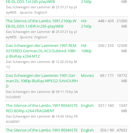
EB-DL.DD5.1.H.265-playWEB
2160p
MB
Das Schweigen der Lämmer @ 23.07.21 by pl
ayWEB - Sprache: Englisch
The.Silence.of.the.Lambs.1991.2160p.W
Hd-
448 / 439
21000
EB-DL.DD5.1.HDR.H.265-playWEB
2160p
MB
Das Schweigen der Lämmer @ 23.07.21 by pl
ayWEB - Sprache: Englisch
Das.Schweigen.der.Laemmer.1991.REM
Hd-
200 / 333
12300
ASTERED.German.DL.AC3.Dubbed.1080
1080p
MB
p.BluRay.x264-MTZ
Das Schweigen der Lämmer @ 12.02.20 by M
TZ
Das.Schweigen.der.Laemmer.1991.Ger
Movies
69 / 171
19772
man.DL.1080p.BluRay.MPEG2-SAViOURH
MB
D
Das Schweigen der Lämmer @ 09.11.19 by SA
ViOURHD
The.Silence.of.the.Lambs.1991.REMASTE
English
337 / 160
1347
RED.BDRip.x264-FRAGMENT
MB
Das Schweigen der Lämmer @ 14.03.18 by FR
AGMENT
The.Silence.of.the.Lambs.1991.REMASTE
English
356 / 99
47633