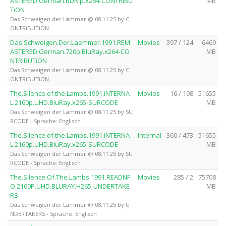
ASTERED.German.BDRip.x264-CONTRiBU
MB
TiON
Das Schweigen der Lämmer @ 08.11.25 by C
ONTRiBUTiON
Das.Schweigen.Der.Laemmer.1991.REM
Movies
397 / 124
6469
ASTERED.German.720p.BluRay.x264-CO
MB
NTRiBUTiON
Das Schweigen der Lämmer @ 08.11.25 by C
ONTRiBUTiON
The.Silence.of.the.Lambs.1991.iNTERNA
Movies
16 / 198
51655
L.2160p.UHD.BluRay.x265-SURCODE
MB
Das Schweigen der Lämmer @ 08.11.25 by SU
RCODE - Sprache: Englisch
The.Silence.of.the.Lambs.1991.iNTERNA
Internal
360 / 473
51655
L.2160p.UHD.BluRay.x265-SURCODE
MB
Das Schweigen der Lämmer @ 08.11.25 by SU
RCODE - Sprache: Englisch
The.Silence.Of.The.Lambs.1991.READNF
Movies
285 / 2
75708
O.2160P.UHD.BLURAY.H265-UNDERTAKE
MB
RS
Das Schweigen der Lämmer @ 08.11.25 by U
NDERTAKERS - Sprache: Englisch