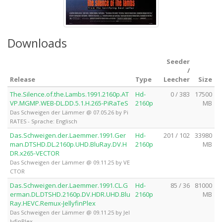
Downloads
Seeder
/
Release
Type
Leecher
Size
The.Silence.of.the.Lambs.1991.2160p.AT
Hd-
0 / 383
17500
VP.MGMP.WEB-DL.DD.5.1.H.265-PiRaTeS
2160p
MB
Das Schweigen der Lämmer @ 07.05.26 by Pi
RATES - Sprache: Englisch
Das.Schweigen.der.Laemmer.1991.Ger
Hd-
201 / 102
33980
man.DTSHD.DL.2160p.UHD.BluRay.DV.H
2160p
MB
DR.x265-VECTOR
Das Schweigen der Lämmer @ 09.11.25 by VE
CTOR
Das.Schweigen.der.Laemmer.1991.CL.G
Hd-
85 / 36
81000
erman.DL.DTSHD.2160p.DV.HDR.UHD.Blu
2160p
MB
Ray.HEVC.Remux-JellyfinPlex
Das Schweigen der Lämmer @ 09.11.25 by Jel
lyfinPlex