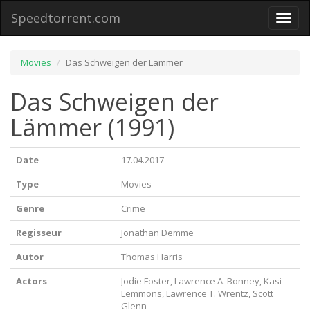
Speedtorrent.com
Toggl
naviga
Movies
Das Schweigen der Lämmer
Das Schweigen der
Lämmer (1991)
Date
17.04.2017
Type
Movies
Genre
Crime
Regisseur
Jonathan Demme
Autor
Thomas Harris
Actors
Jodie Foster, Lawrence A. Bonney, Kasi
Lemmons, Lawrence T. Wrentz, Scott
Glenn