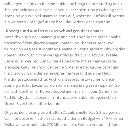
will Gegenleistungen für seine Hilfe und bringt Clarice Starling dazu,
ihm persönliches aus ihrem Leben zu erzählen. Das psychologische
Katz-und-Maus-Spiel nimmt seinen Lauf, während Buffalo Bill bereits
ein weiteres Opfer gefunden hat – die Tochter der Senatorin.
Hintergrund & Infos zu Das Schweigen der Lämmer
Das Schweigen der Lämmer (Originaltitel: The Silence of the Lambs)
basiert auf dem gleichnamigen Roman von Thomas Harris und
wurde von Regisseur Jonathan Demme in Szene gesetzt. Obwohl der
Roman Fiktion ist, nimmt die Figur des Buffalo Bill Bezug auf reale
Serienkiller wie Ted Bundy, der seine Opfer mit seinem Gipsarm
anlockte, Gary Heidnick, der seine Opfer in einer Grube gefangen
hielt, und Ed Gein, der seine Opfer häutete und aus der Haut
Kleidungsstücke machte. Auch die Gespräche zwischen Clarice
Starling und Dr. Lecter wurden durch reale Ereignisse inspiriert. So
traf sich der Profiler Robert Keppel mehrmals mit dem Serienkiller
Ted Bundy, damit dieser ihm Informationen über den gesuchten
Green River Killer liefern konnte.
Ungeachtet dieser grauenhaften Details spielte Das Schweigen der
Lämmer bei einem schon fast bescheidenen Budget von 19 Millionen
Dollar weltweit mehr als 270 Millionen ein. Ebenso erstaunlich wie