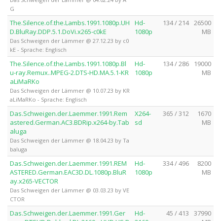
G
The.Silence.of.the.Lambs.1991.1080p.UH
Hd-
134 / 214
26500
D.BluRay.DDP.5.1.DoVi.x265-c0kE
1080p
MB
Das Schweigen der Lämmer @ 27.12.23 by c0
kE - Sprache: Englisch
The.Silence.of.the.Lambs.1991.1080p.Bl
Hd-
134 / 286
19000
u-ray.Remux..MPEG-2.DTS-HD.MA.5.1-KR
1080p
MB
aLiMaRKo
Das Schweigen der Lämmer @ 10.07.23 by KR
aLiMaRKo - Sprache: Englisch
Das.Schweigen.der.Laemmer.1991.Rem
X264-
365 / 312
1670
astered.German.AC3.BDRip.x264-by.Tab
sd
MB
aluga
Das Schweigen der Lämmer @ 18.04.23 by Ta
baluga
Das.Schweigen.der.Laemmer.1991.REM
Hd-
334 / 496
8200
ASTERED.German.EAC3D.DL.1080p.BluR
1080p
MB
ay.x265-VECTOR
Das Schweigen der Lämmer @ 03.03.23 by VE
CTOR
Das.Schweigen.der.Laemmer.1991.Ger
Hd-
45 / 413
37990