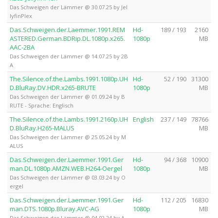
Das Schweigen der Lämmer @ 30.07.25 by Jel
lyfinPlex
Das.Schweigen.der.Laemmer.1991.REM
Hd-
189 / 193
2160
ASTERED.German.BDRip.DL.1080p.x265.
1080p
MB
AAC-2BA
Das Schweigen der Lämmer @ 14.07.25 by 2B
A
The.Silence.of.the.Lambs.1991.1080p.UH
Hd-
52 / 190
31300
D.BluRay.DV.HDR.x265-BRUTE
1080p
MB
Das Schweigen der Lämmer @ 01.09.24 by B
RUTE - Sprache: Englisch
The.Silence.of.the.Lambs.1991.2160p.UH
English
237 / 149
78766
D.BluRay.H265-MALUS
MB
Das Schweigen der Lämmer @ 25.05.24 by M
ALUS
Das.Schweigen.der.Laemmer.1991.Ger
Hd-
94 / 368
10900
man.DL.1080p.AMZN.WEB.H264-Oergel
1080p
MB
Das Schweigen der Lämmer @ 03.03.24 by O
ergel
Das.Schweigen.der.Laemmer.1991.Ger
Hd-
112 / 205
16830
man.DTS.1080p.Bluray.AVC-AG
1080p
MB
Das Schweigen der Lämmer @ 04.02.24 by A