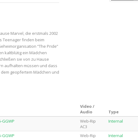
ause Marvel, die erstmals 2002
chs Teenager finden beim
r Geheimorganisation “The Pride”
n kaltblütig ein Mädchen
schließen sie von zu Hause
ltern aufhalten müssen und dass
an dem geopfertem Mädchen und
Video /
Audio
Type
65-GGWP
Web-Rip
Internal
AC3
65-GGWP
Web-Rip
Internal