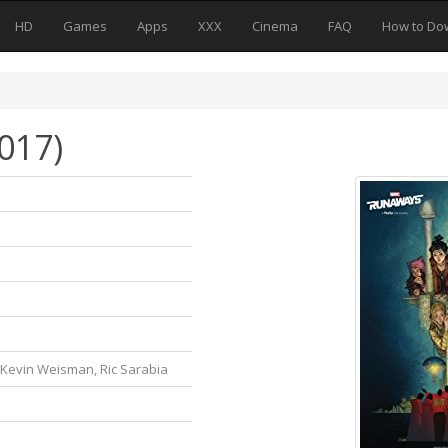
HD
Games
Apps
XXX
Cinema
FAQ
How to Do
017)
, Kevin Weisman, Ric Sarabia