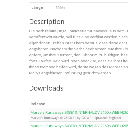
Länge
60 Min.
Description
Die noch relativ junge Comicserie “Runaways” aus dem H
veröffentlicht wurde, soll für’s Kino verfilmt werden. Se
alljährlichen Treffen ihrer Eltern heraus, dass diese de
angehören. Nachdem die Sechs beobachten, wie ihre Elte
opfern, um ihre “Herren”, den Gibborim, zu huldigen, be
fortzulaufen. Bald wird ihnen aber klar, dass sie ihre E
ihnen niemand helfen wird, da sie wegen des Mordes 
Mollys angeblicher Entführung gesucht werden.
Downloads
Release
Marvels.Runaways.S03E10.iNTERNAL.DV.2160p.WEB.H2
Marvel's Runaways @ 28.08.21 by GGWP - Sprache: Englisch
Marvels.Runaways.S03E09.iNTERNAL.DV.2160p.WEB.H2