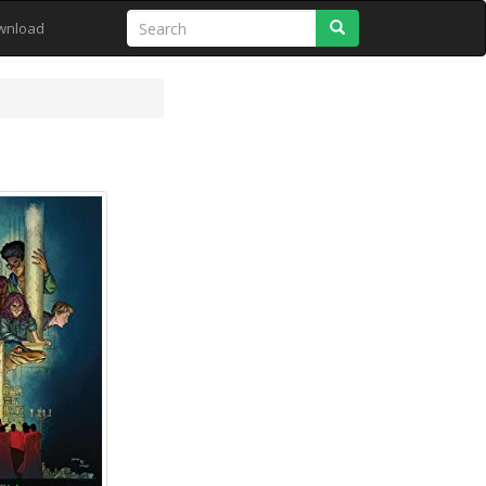
Search
wnload