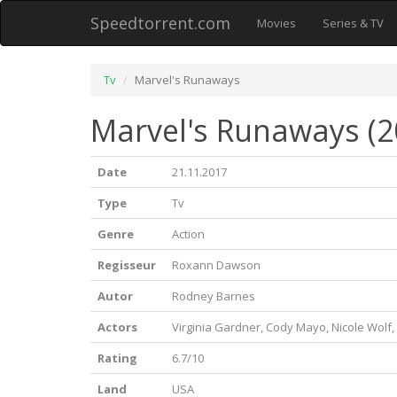
Speedtorrent.com
Movies
Series & TV
Tv
Marvel's Runaways
Marvel's Runaways (2
Date
21.11.2017
Type
Tv
Genre
Action
Regisseur
Roxann Dawson
Autor
Rodney Barnes
Actors
Virginia Gardner, Cody Mayo, Nicole Wolf
Rating
6.7/10
Land
USA