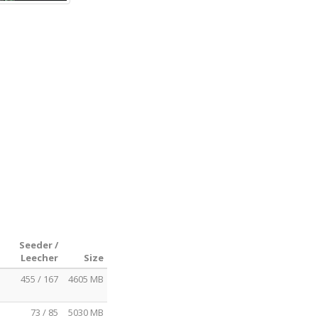
Seeder /
Leecher
Size
455 / 167
4605 MB
73 / 85
5030 MB