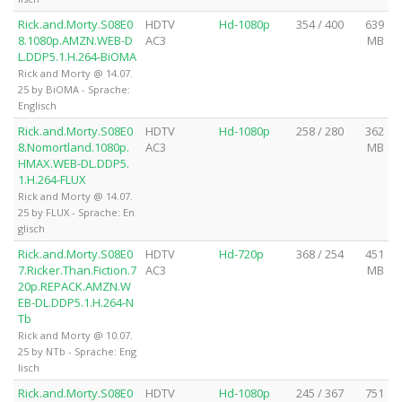
Rick.and.Morty.S08E0
HDTV
Hd-1080p
354 / 400
639
8.1080p.AMZN.WEB-D
AC3
MB
L.DDP5.1.H.264-BiOMA
Rick and Morty @ 14.07.
25 by BiOMA - Sprache:
Englisch
Rick.and.Morty.S08E0
HDTV
Hd-1080p
258 / 280
362
8.Nomortland.1080p.
AC3
MB
HMAX.WEB-DL.DDP5.
1.H.264-FLUX
Rick and Morty @ 14.07.
25 by FLUX - Sprache: En
glisch
Rick.and.Morty.S08E0
HDTV
Hd-720p
368 / 254
451
7.Ricker.Than.Fiction.7
AC3
MB
20p.REPACK.AMZN.W
EB-DL.DDP5.1.H.264-N
Tb
Rick and Morty @ 10.07.
25 by NTb - Sprache: Eng
lisch
Rick.and.Morty.S08E0
HDTV
Hd-1080p
245 / 367
751