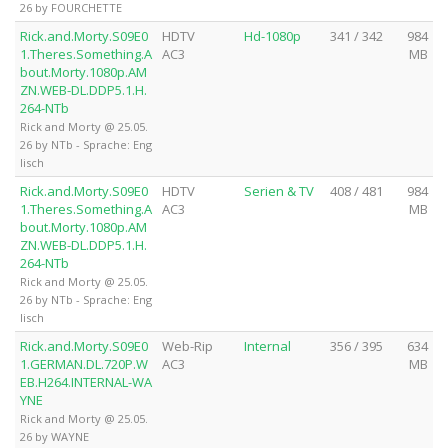
26 by FOURCHETTE
Rick.and.Morty.S09E0
HDTV
Hd-1080p
341 / 342
984
1.Theres.Something.A
AC3
MB
bout.Morty.1080p.AM
ZN.WEB-DL.DDP5.1.H.
264-NTb
Rick and Morty @ 25.05.
26 by NTb - Sprache: Eng
lisch
Rick.and.Morty.S09E0
HDTV
Serien & TV
408 / 481
984
1.Theres.Something.A
AC3
MB
bout.Morty.1080p.AM
ZN.WEB-DL.DDP5.1.H.
264-NTb
Rick and Morty @ 25.05.
26 by NTb - Sprache: Eng
lisch
Rick.and.Morty.S09E0
Web-Rip
Internal
356 / 395
634
1.GERMAN.DL.720P.W
AC3
MB
EB.H264.INTERNAL-WA
YNE
Rick and Morty @ 25.05.
26 by WAYNE