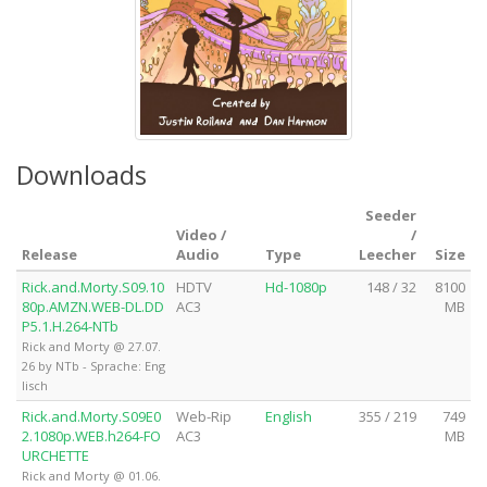
Downloads
Seeder
Video /
/
Release
Audio
Type
Leecher
Size
Rick.and.Morty.S09.10
HDTV
Hd-1080p
148 / 32
8100
80p.AMZN.WEB-DL.DD
AC3
MB
P5.1.H.264-NTb
Rick and Morty @ 27.07.
26 by NTb - Sprache: Eng
lisch
Rick.and.Morty.S09E0
Web-Rip
English
355 / 219
749
2.1080p.WEB.h264-FO
AC3
MB
URCHETTE
Rick and Morty @ 01.06.