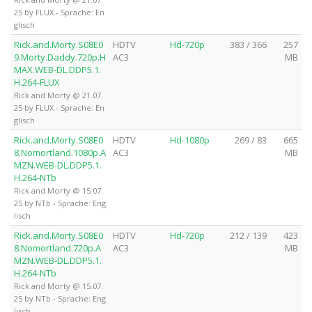
25 by FLUX - Sprache: En
glisch
Rick.and.Morty.S08E0
HDTV
Hd-720p
383 / 366
257
9.Morty.Daddy.720p.H
AC3
MB
MAX.WEB-DL.DDP5.1.
H.264-FLUX
Rick and Morty @ 21.07.
25 by FLUX - Sprache: En
glisch
Rick.and.Morty.S08E0
HDTV
Hd-1080p
269 / 83
665
8.Nomortland.1080p.A
AC3
MB
MZN.WEB-DL.DDP5.1.
H.264-NTb
Rick and Morty @ 15.07.
25 by NTb - Sprache: Eng
lisch
Rick.and.Morty.S08E0
HDTV
Hd-720p
212 / 139
423
8.Nomortland.720p.A
AC3
MB
MZN.WEB-DL.DDP5.1.
H.264-NTb
Rick and Morty @ 15.07.
25 by NTb - Sprache: Eng
lisch