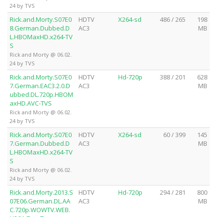
24 by TVS
Rick.and.Morty.S07E0
HDTV
X264-sd
486 / 265
198
8.German.Dubbed.D
AC3
MB
L.HBOMaxHD.x264-TV
S
Rick and Morty @ 06.02.
24 by TVS
Rick.and.Morty.S07E0
HDTV
Hd-720p
388 / 201
628
7.German.EAC3.2.0.D
AC3
MB
ubbed.DL.720p.HBOM
axHD.AVC-TVS
Rick and Morty @ 06.02.
24 by TVS
Rick.and.Morty.S07E0
HDTV
X264-sd
60 / 399
145
7.German.Dubbed.D
AC3
MB
L.HBOMaxHD.x264-TV
S
Rick and Morty @ 06.02.
24 by TVS
Rick.and.Morty.2013.S
HDTV
Hd-720p
294 / 281
800
07E06.German.DL.AA
AC3
MB
C.720p.WOWTV.WEB.