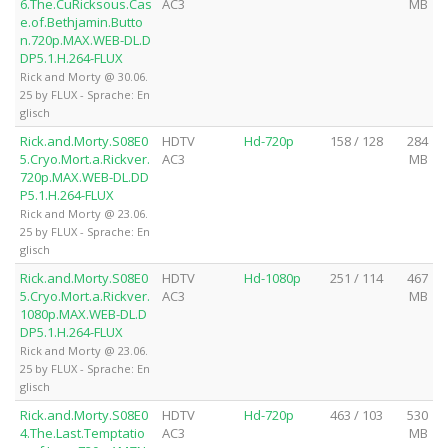
6.The.CuRicksous.Cas
AC3
MB
e.of.Bethjamin.Butto
n.720p.MAX.WEB-DL.D
DP5.1.H.264-FLUX
Rick and Morty @ 30.06.
25 by FLUX - Sprache: En
glisch
Rick.and.Morty.S08E0
HDTV
Hd-720p
158 / 128
284
5.Cryo.Mort.a.Rickver.
AC3
MB
720p.MAX.WEB-DL.DD
P5.1.H.264-FLUX
Rick and Morty @ 23.06.
25 by FLUX - Sprache: En
glisch
Rick.and.Morty.S08E0
HDTV
Hd-1080p
251 / 114
467
5.Cryo.Mort.a.Rickver.
AC3
MB
1080p.MAX.WEB-DL.D
DP5.1.H.264-FLUX
Rick and Morty @ 23.06.
25 by FLUX - Sprache: En
glisch
Rick.and.Morty.S08E0
HDTV
Hd-720p
463 / 103
530
4.The.Last.Temptatio
AC3
MB