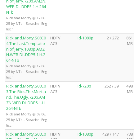
n.of.Jerry.720p.AMZN.
WEB-DL.DDP5.1.H.264-
NTb
Rick and Morty @ 17.06.
25 by NTb - Sprache: Eng
lisch
Rick.and.Morty.S08E0
HDTV
Hd-1080p
2 / 272
861
4.The.Last.Temptatio
AC3
MB
n.of.Jerry.1080p.AMZ
N.WEB-DL.DDP5.1.H.2
64-NTb
Rick and Morty @ 17.06.
25 by NTb - Sprache: Eng
lisch
Rick.and.Morty.S08E0
HDTV
Hd-720p
252 / 39
498
3.The.Rick.The.Mort.a
AC3
MB
nd.The.Ugly.720p.AM
ZN.WEB-DL.DDP5.1.H.
264-NTb
Rick and Morty @ 09.06.
25 by NTb - Sprache: Eng
lisch
Rick.and.Morty.S08E0
HDTV
Hd-1080p
429 / 147
788