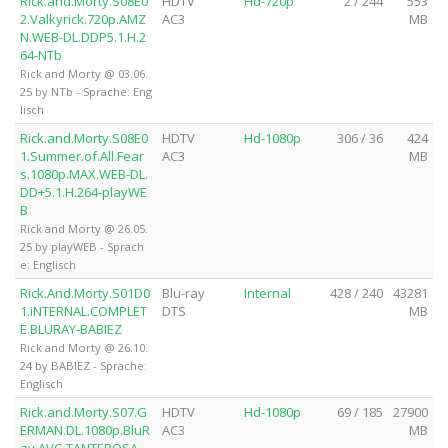
Rick.and.Morty.S08E0
HDTV
Hd-720p
2 / 244
553
2.Valkyrick.720p.AMZ
AC3
MB
N.WEB-DL.DDP5.1.H.2
64-NTb
Rick and Morty @ 03.06.
25 by NTb - Sprache: Eng
lisch
Rick.and.Morty.S08E0
HDTV
Hd-1080p
306 / 36
424
1.Summer.of.All.Fear
AC3
MB
s.1080p.MAX.WEB-DL.
DD+5.1.H.264-playWE
B
Rick and Morty @ 26.05.
25 by playWEB - Sprach
e: Englisch
Rick.And.Morty.S01D0
Blu-ray
Internal
428 / 240
43281
1.iNTERNAL.COMPLET
DTS
MB
E.BLURAY-BABIEZ
Rick and Morty @ 26.10.
24 by BABIEZ - Sprache:
Englisch
Rick.and.Morty.S07.G
HDTV
Hd-1080p
69 / 185
27900
ERMAN.DL.1080p.BluR
AC3
MB
ay.AVC-TANTEROSA