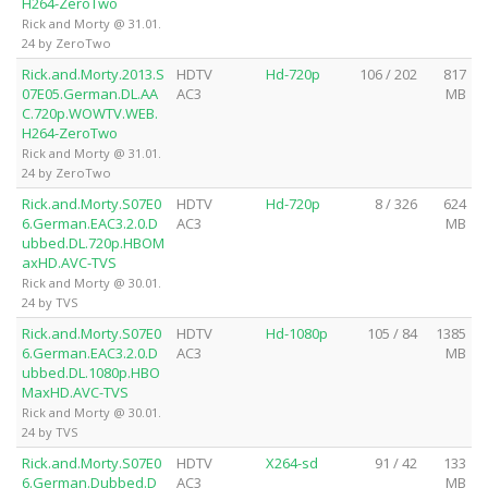
H264-ZeroTwo
Rick and Morty @ 31.01.
24 by ZeroTwo
Rick.and.Morty.2013.S
HDTV
Hd-720p
106 / 202
817
07E05.German.DL.AA
AC3
MB
C.720p.WOWTV.WEB.
H264-ZeroTwo
Rick and Morty @ 31.01.
24 by ZeroTwo
Rick.and.Morty.S07E0
HDTV
Hd-720p
8 / 326
624
6.German.EAC3.2.0.D
AC3
MB
ubbed.DL.720p.HBOM
axHD.AVC-TVS
Rick and Morty @ 30.01.
24 by TVS
Rick.and.Morty.S07E0
HDTV
Hd-1080p
105 / 84
1385
6.German.EAC3.2.0.D
AC3
MB
ubbed.DL.1080p.HBO
MaxHD.AVC-TVS
Rick and Morty @ 30.01.
24 by TVS
Rick.and.Morty.S07E0
HDTV
X264-sd
91 / 42
133
6.German.Dubbed.D
AC3
MB