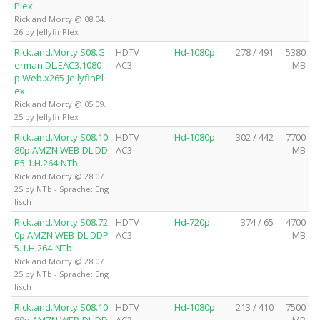
Plex
Rick and Morty @ 08.04.
26 by JellyfinPlex
Rick.and.Morty.S08.G
HDTV
Hd-1080p
278 / 491
5380
erman.DL.EAC3.1080
AC3
MB
p.Web.x265-JellyfinPl
ex
Rick and Morty @ 05.09.
25 by JellyfinPlex
Rick.and.Morty.S08.10
HDTV
Hd-1080p
302 / 442
7700
80p.AMZN.WEB-DL.DD
AC3
MB
P5.1.H.264-NTb
Rick and Morty @ 28.07.
25 by NTb - Sprache: Eng
lisch
Rick.and.Morty.S08.72
HDTV
Hd-720p
374 / 65
4700
0p.AMZN.WEB-DL.DDP
AC3
MB
5.1.H.264-NTb
Rick and Morty @ 28.07.
25 by NTb - Sprache: Eng
lisch
Rick.and.Morty.S08.10
HDTV
Hd-1080p
213 / 410
7500
80p.AMZN.WEB-DL.DD
AC3
MB