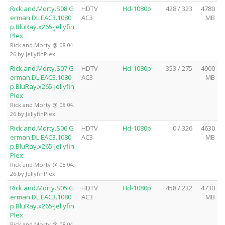
Rick.and.Morty.S08.G
HDTV
Hd-1080p
428 / 323
4780
erman.DL.EAC3.1080
AC3
MB
p.BluRay.x265-Jellyfin
Plex
Rick and Morty @ 08.04.
26 by JellyfinPlex
Rick.and.Morty.S07.G
HDTV
Hd-1080p
353 / 275
4900
erman.DL.EAC3.1080
AC3
MB
p.BluRay.x265-Jellyfin
Plex
Rick and Morty @ 08.04.
26 by JellyfinPlex
Rick.and.Morty.S06.G
HDTV
Hd-1080p
0 / 326
4630
erman.DL.EAC3.1080
AC3
MB
p.BluRay.x265-Jellyfin
Plex
Rick and Morty @ 08.04.
26 by JellyfinPlex
Rick.and.Morty.S05.G
HDTV
Hd-1080p
458 / 232
4730
erman.DL.EAC3.1080
AC3
MB
p.BluRay.x265-Jellyfin
Plex
Rick and Morty @ 08.04.