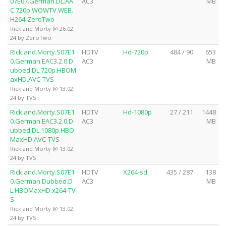
07E07.German.DL.AA
AC3
MB
C.720p.WOWTV.WEB.
H264-ZeroTwo
Rick and Morty @ 26.02.
24 by ZeroTwo
Rick.and.Morty.S07E1
HDTV
Hd-720p
484 / 90
653
0.German.EAC3.2.0.D
AC3
MB
ubbed.DL.720p.HBOM
axHD.AVC-TVS
Rick and Morty @ 13.02.
24 by TVS
Rick.and.Morty.S07E1
HDTV
Hd-1080p
27 / 211
1448
0.German.EAC3.2.0.D
AC3
MB
ubbed.DL.1080p.HBO
MaxHD.AVC-TVS
Rick and Morty @ 13.02.
24 by TVS
Rick.and.Morty.S07E1
HDTV
X264-sd
435 / 287
138
0.German.Dubbed.D
AC3
MB
L.HBOMaxHD.x264-TV
S
Rick and Morty @ 13.02.
24 by TVS