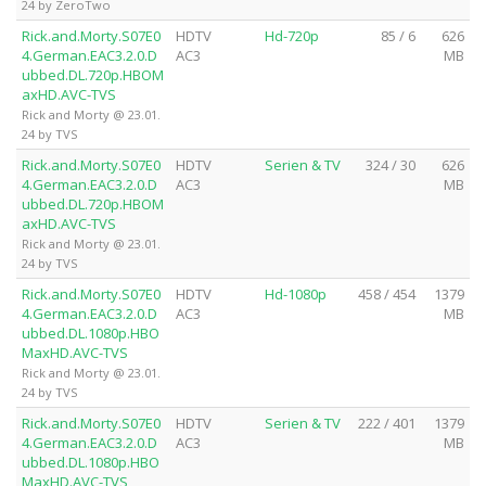
24 by ZeroTwo
Rick.and.Morty.S07E0
HDTV
Hd-720p
85 / 6
626
4.German.EAC3.2.0.D
AC3
MB
ubbed.DL.720p.HBOM
axHD.AVC-TVS
Rick and Morty @ 23.01.
24 by TVS
Rick.and.Morty.S07E0
HDTV
Serien & TV
324 / 30
626
4.German.EAC3.2.0.D
AC3
MB
ubbed.DL.720p.HBOM
axHD.AVC-TVS
Rick and Morty @ 23.01.
24 by TVS
Rick.and.Morty.S07E0
HDTV
Hd-1080p
458 / 454
1379
4.German.EAC3.2.0.D
AC3
MB
ubbed.DL.1080p.HBO
MaxHD.AVC-TVS
Rick and Morty @ 23.01.
24 by TVS
Rick.and.Morty.S07E0
HDTV
Serien & TV
222 / 401
1379
4.German.EAC3.2.0.D
AC3
MB
ubbed.DL.1080p.HBO
MaxHD.AVC-TVS