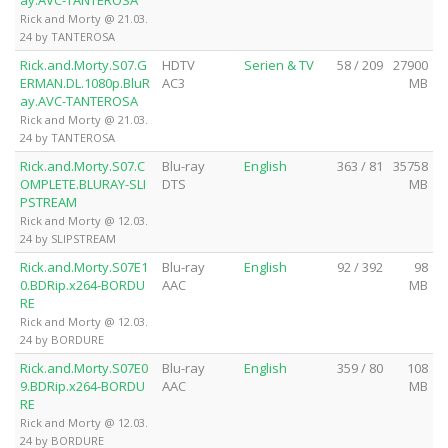
Rick and Morty @ 21.03.
24 by TANTEROSA
Rick.and.Morty.S07.G
HDTV
Serien & TV
58 / 209
27900
ERMAN.DL.1080p.BluR
AC3
MB
ay.AVC-TANTEROSA
Rick and Morty @ 21.03.
24 by TANTEROSA
Rick.and.Morty.S07.C
Blu-ray
English
363 / 81
35758
OMPLETE.BLURAY-SLI
DTS
MB
PSTREAM
Rick and Morty @ 12.03.
24 by SLIPSTREAM
Rick.and.Morty.S07E1
Blu-ray
English
92 / 392
98
0.BDRip.x264-BORDU
AAC
MB
RE
Rick and Morty @ 12.03.
24 by BORDURE
Rick.and.Morty.S07E0
Blu-ray
English
359 / 80
108
9.BDRip.x264-BORDU
AAC
MB
RE
Rick and Morty @ 12.03.
24 by BORDURE