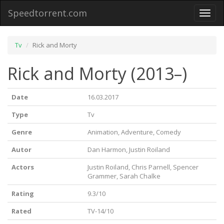
Speedtorrent.com
Toggl
naviga
Tv
Rick and Morty
Rick and Morty (2013–)
Date
16.03.2017
Type
Tv
Genre
Animation, Adventure, Comedy
Autor
Dan Harmon, Justin Roiland
Actors
Justin Roiland, Chris Parnell, Spencer
Grammer, Sarah Chalke
Rating
9.3/10
Rated
TV-14/10