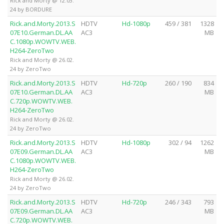
Rick and Morty @ 12.03.
24 by BORDURE
Rick.and.Morty.2013.S
HDTV
Hd-1080p
459 / 381
1328
07E10.German.DL.AA
AC3
MB
C.1080p.WOWTV.WEB.
H264-ZeroTwo
Rick and Morty @ 26.02.
24 by ZeroTwo
Rick.and.Morty.2013.S
HDTV
Hd-720p
260 / 190
834
07E10.German.DL.AA
AC3
MB
C.720p.WOWTV.WEB.
H264-ZeroTwo
Rick and Morty @ 26.02.
24 by ZeroTwo
Rick.and.Morty.2013.S
HDTV
Hd-1080p
302 / 94
1262
07E09.German.DL.AA
AC3
MB
C.1080p.WOWTV.WEB.
H264-ZeroTwo
Rick and Morty @ 26.02.
24 by ZeroTwo
Rick.and.Morty.2013.S
HDTV
Hd-720p
246 / 343
793
07E09.German.DL.AA
AC3
MB
C.720p.WOWTV.WEB.