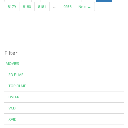
8179
8180
8181
…
9256
Next →
Filter
MOVIES
3D FILME
TOP FILME
DVD-R
VCD
XVID