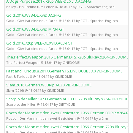
A.Dogs.Purpose.2017.720p.WEB-DL.XviD.AC3-FGT
Bailey - Ein Freund fürs Leben @ 18.04.17 by FGT - Sprache: Englisch
Gold.2016.WEB-DL.XviD.AC3-FGT
Gold - Gier hat eine neue Farbe @ 18.04.17 by FGT - Sprache: Englisch
Gold.2016.WEB-DL.XviD.MP3-FGT
Gold - Gier hat eine neue Farbe @ 18.04.17 by FGT - Sprache: Englisch
Gold.2016.720p.WEB-DL.XviD.AC3-FGT
Gold - Gier hat eine neue Farbe @ 18.04.17 by FGT - Sprache: Englisch
The.Perfect.Weapon.2016.German.DTS.720p.BluRay.x264-CiNEDOME
The Perfect Weapon @ 18.04.17 by CiNEDOME
Fast.and.Furious.8.2017.German.TS.LiNE.DUBBED.XViD-CiNEDOME
Fast & Furious 8 @ 18.04.17 by CiNEDOME
Slam.2016.German.WEBRip.AC3.XViD-CiNEDOME
Slam (2016) @ 18.04.17 by CiNEDOME
Scorpio.der.Killer.1973.German.AC3D.DL.720p.BluRay.x264-DiRTYDUB
Scorpio, der Killer @ 18.04.17 by DiRTYDUB
Rocco.der.Mann.mit.den.zwei.Gesichtern.1966.German.BDRiP.x264.R
Rocco - Der Mann mit den zwei Gesichtern @ 17.04.17 by w0rm
Rocco.der.Mann.mit.den.zwei.Gesichtern.1966.German.720p.Bluray.x
Rocco - Der Mann mit den zwei Gesichtern @ 17.04.17 by w0rm