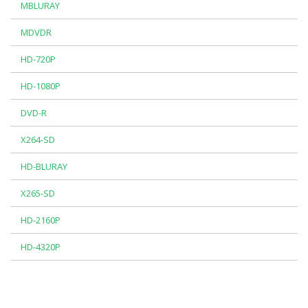
MBLURAY
MDVDR
HD-720P
HD-1080P
DVD-R
X264-SD
HD-BLURAY
X265-SD
HD-2160P
HD-4320P