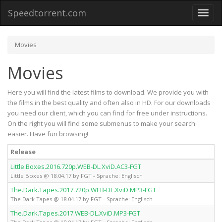
Speedtorrent.com
Toggl
naviga
Movies
Movies
Here you will find the latest films to download. We provide you with
the films in the best quality and often also in HD. For our downloads
you need our client, which you can find for free under instructions.
On the right you will find some submenus to make your search
easier. Have fun browsing!
Release
Little.Boxes.2016.720p.WEB-DL.XviD.AC3-FGT
Little Boxes @ 18.04.17 by FGT - Sprache: Englisch
The.Dark.Tapes.2017.720p.WEB-DL.XviD.MP3-FGT
The Dark Tapes @ 18.04.17 by FGT - Sprache: Englisch
The.Dark.Tapes.2017.WEB-DL.XviD.MP3-FGT