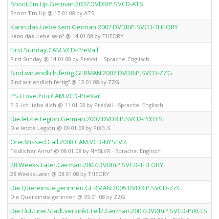
Shoot.Em.Up.German.2007.DVDRIP.SVCD-ATS
Shoot 'Em Up @ 17.01.08 by ATS
Kann.das.Liebe.sein.German.2007.DVDRiP.SVCD-THEORY
Kann das Liebe sein? @ 14.01.08 by THEORY
First.Sunday.CAM.VCD-PreVail
First Sunday @ 14.01.08 by PreVail - Sprache: Englisch
Sind.wir.endlich.fertig.GERMAN.2007.DVDRiP.SVCD-ZZG
Sind wir endlich fertig? @ 13.01.08 by ZZG
PS.I.Love.You.CAM.VCD-PreVail
P.S. Ich liebe dich @ 11.01.08 by PreVail - Sprache: Englisch
Die.letzte.Legion.German.2007.DVDRiP.SVCD-PiXELS
Die letzte Legion @ 09.01.08 by PiXELS
One.Missed.Call.2008.CAM.VCD-NYSLVR
Tödlicher Anruf @ 08.01.08 by NYSLVR - Sprache: Englisch
28.Weeks.Later.German.2007.DVDRiP.SVCD-THEORY
28 Weeks Later @ 08.01.08 by THEORY
Die.Quereinsteigerinnen.GERMAN.2005.DVDRiP.SVCD-ZZG
Die Quereinsteigerinnen @ 05.01.08 by ZZG
Die.Flut.Eine.Stadt.versinkt.Teil2.German.2007.DVDRiP.SVCD-PiXELS