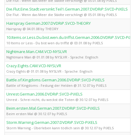
Die Flut - Wenn das Meer die Städte verschlingt @ 05.01.08 by PiXELS
Die.Flut.Eine.Stadt.versinkt.Teil1.German.2007.DVDRiP.SVCD-PiXELS
Die Flut - Wenn das Meer die Städte verschlingt @ 05.01.08 by PiXELS
Hairspray.German.2007.DVDRiP.SVCD-THEORY
Hairspray @ 04.01.08 by THEORY
10.Items.or.Less.Du.bist.wen.du.triffst.German.2006.DVDRiP.SVCD-PiXE
10 Items or Less - Du bist wen du triffst @ 03.01.08 by PiXELS
Nightmare.Man.CAM.VCD-NYSLVR
Nightmare Man @ 01.01.08 by NYSLVR - Sprache: Englisch
Crazy.Eights.CAM.VCD-NYSLVR
Crazy Eights @ 01.01.08 by NYSLVR - Sprache: Englisch
Battle.of.Kingdoms.German.2006.DVDRiP.SVCD-PiXELS
Battle of Kingdoms - Festung der Helden @ 31.12.07 by PiXELS
Unrest.German.2006.DVDRiP.SVCD-PiXELS
Unrest - Schrei nicht, du weckst die Toten @ 30.12.07 by PiXELS
Beim.ersten.Mal.German.2007.DVDRiP.SVCD-PiXELS
Beim ersten Mal @ 30.12.07 by PiXELS
Storm.Warning.German.2007.DVDRiP.SVCD-PiXELS
Storm Warning - Überleben kann tödlich sein @ 30.12.07 by PiXELS