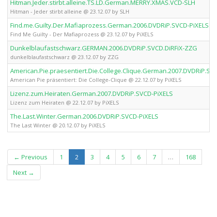
Hitman.Jeder.stirbt.alleine.TS.LD.German.MERRY.XMAS.VCD-SLH
Hitman - Jeder stirbt alleine @ 23.12.07 by SLH
Find.me.Guilty.Der.Mafiaprozess.German.2006.DVDRiP.SVCD-PiXELS
Find Me Guilty - Der Mafiaprozess @ 23.12.07 by PiXELS
Dunkelblaufastschwarz.GERMAN.2006.DVDRiP.SVCD.DiRFiX-ZZG
dunkelblaufastschwarz @ 23.12.07 by ZZG
American.Pie.praesentiert.Die.College.Clique.German.2007.DVDRiP.SV
American Pie präsentiert: Die College-Clique @ 22.12.07 by PiXELS
Lizenz.zum.Heiraten.German.2007.DVDRiP.SVCD-PiXELS
Lizenz zum Heiraten @ 22.12.07 by PiXELS
The.Last.Winter.German.2006.DVDRiP.SVCD-PiXELS
The Last Winter @ 20.12.07 by PiXELS
(current)
← Previous
1
2
3
4
5
6
7
…
168
Next →