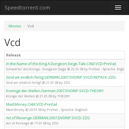
Speedtorrent.com
Toggl
naviga
Movies
Vcd
Vcd
Release
In.the.Name.of.the.King.A.Dungeon.Siege.Tale.CAM.VCD-PreVail
Schwerter des Königs - Dungeon Siege @ 22.01.08 by PreVail - Sprache: Englisc
Sind.wir.endlich.fertig.GERMAN.2007.DVDRiP.SVCD.REPACK-ZZG
Sind wir endlich fertig? @ 21.01.08 by ZZG
Koenige.der.Wellen.German.2007.DVDRiP.SVCD-THEORY
Könige der Wellen @ 21.01.08 by THEORY
Mad.Money.CAM.VCD-PreVail
Mad Money @ 20.01.08 by PreVail - Sprache: Englisch
Art.of.Revenge.GERMAN.2007.DVDRiP.SVCD-ZZG
Art of Revenge @ 17.01.08 by ZZG