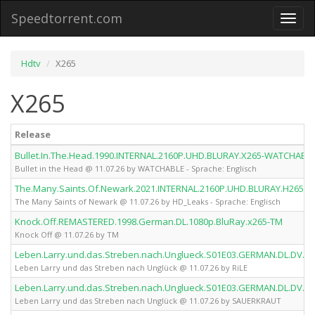
Speedtorrent.com
Toggl
naviga
Hdtv
X265
X265
Release
Bullet.In.The.Head.1990.INTERNAL.2160P.UHD.BLURAY.X265-WATCHABL
Bullet in the Head @ 11.07.26 by WATCHABLE - Sprache: Englisch
The.Many.Saints.Of.Newark.2021.INTERNAL.2160P.UHD.BLURAY.H265-
The Many Saints of Newark @ 11.07.26 by HD_Leaks - Sprache: Englisch
Knock.Off.REMASTERED.1998.German.DL.1080p.BluRay.x265-TM
Knock Off @ 11.07.26 by TM
Leben.Larry.und.das.Streben.nach.Unglueck.S01E03.GERMAN.DL.DV.21
Leben Larry und das Streben nach Unglück @ 11.07.26 by RiLE
Leben.Larry.und.das.Streben.nach.Unglueck.S01E03.GERMAN.DL.DV.
Leben Larry und das Streben nach Unglück @ 11.07.26 by SAUERKRAUT