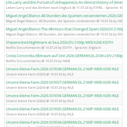
Life.Larry.and.the.Pursuit.of.Unhappiness.An.Almost.History.of.Amer
Leben Larry und das Streben nach Unglück @ 11.07.26 by ETHEL - Sprache: Engl
Miguel.Angel.Blanco.48.Stunden.die.Spanien.veraenderten.2026.GE
Miguel Ángel Blanco: 48 Stunden, die Spanien veränderten @ 10.07.26 by HAXE
Miguel.Angel.Blanco.The.48.Hours.that.Changed.Spain.2026.DV.2160p
Miguel Ángel Blanco: 48 Stunden, die Spanien veränderten @ 10.07.26 by EDITH 
Shipwrecked.Nightmare.at.Sea.2026.DV.2160p.WEB.h265-EDITH
Netflix Documentaries @ 10.07.26 by EDITH - Sprache: Englisch
Costa.Concordia.Albtraum.auf.See.2026.GERMAN.DL.DOKU.DV.2160p.
Netflix Documentaries @ 10.07.26 by HAXE
Unsere.kleine.Farm.2026.S01E08.GERMAN.DL.2160P.WEB.H265-RiLE
Unsere kleine Farm (2026) @ 10.07.26 by RiLE
Unsere.kleine.Farm.2026.S01E07.GERMAN.DL.2160P.WEB.H265-RiLE
Unsere kleine Farm (2026) @ 10.07.26 by RiLE
Unsere.kleine.Farm.2026.S01E06.GERMAN.DL.2160P.WEB.H265-RiLE
Unsere kleine Farm (2026) @ 10.07.26 by RiLE
Unsere.kleine.Farm.2026.S01E05.GERMAN.DL.2160P.WEB.H265-RiLE
Unsere kleine Farm (2026) @ 10.07.26 by RiLE
Unsere.kleine.Farm.2026.S01E04.GERMAN.DL.2160P.WEB.H265-RiLE