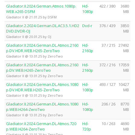
Gladiator.II.2024.German.Atmos.1080p.
Hd-
422 / 380
3680
WEB.x265-DSFM
1080p
MB
Gladiator II @ 21.01.25 by DSFM
Gladiator.2.2024.German.DL.AC3.5.1.HD2
Dvd-r
376 / 439
3850
DVD.DVDR-OJ
MB
Gladiator II @ 20.01.25 by OJ
Gladiator.II.2024.German.DL.Atmos.2160
Hd-
37 / 215
27492
p.DV.HDR.WEB.H265-ZeroTwo
2160p
MB
Gladiator II @ 13.01.25 by ZeroTwo
Gladiator.II.2024.German.DL.Atmos.2160
Hd-
372 / 216
17059
p.DV.WEB.H265-ZeroTwo
2160p
MB
Gladiator II @ 13.01.25 by ZeroTwo
Gladiator.II.2024.German.DL.Atmos.1080
Hd-
493 / 127
10427
p.DV.HDR.WEB.H265-ZeroTwo
1080p
MB
Gladiator II @ 13.01.25 by ZeroTwo
Gladiator.II.2024.German.DL.Atmos.1080
Hd-
206 / 26
8770
p.WEB.H264-ZeroTwo
1080p
MB
Gladiator II @ 13.01.25 by ZeroTwo
Gladiator.II.2024.German.DL.Atmos.720
Hd-
10 / 263
4690
p.WEB.H264-ZeroTwo
720p
MB
Gladiator II @ 13.01.25 by ZeroTwo