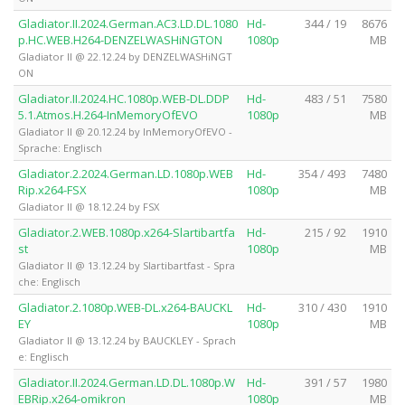
Gladiator.II.2024.German.AC3.LD.DL.1080
Hd-
344 / 19
8676
p.HC.WEB.H264-DENZELWASHiNGTON
1080p
MB
Gladiator II @ 22.12.24 by DENZELWASHiNGT
ON
Gladiator.II.2024.HC.1080p.WEB-DL.DDP
Hd-
483 / 51
7580
5.1.Atmos.H.264-InMemoryOfEVO
1080p
MB
Gladiator II @ 20.12.24 by InMemoryOfEVO -
Sprache: Englisch
Gladiator.2.2024.German.LD.1080p.WEB
Hd-
354 / 493
7480
Rip.x264-FSX
1080p
MB
Gladiator II @ 18.12.24 by FSX
Gladiator.2.WEB.1080p.x264-Slartibartfa
Hd-
215 / 92
1910
st
1080p
MB
Gladiator II @ 13.12.24 by Slartibartfast - Spra
che: Englisch
Gladiator.2.1080p.WEB-DL.x264-BAUCKL
Hd-
310 / 430
1910
EY
1080p
MB
Gladiator II @ 13.12.24 by BAUCKLEY - Sprach
e: Englisch
Gladiator.II.2024.German.LD.DL.1080p.W
Hd-
391 / 57
1980
EBRip.x264-omikron
1080p
MB