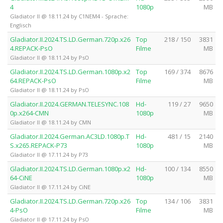
4
1080p
MB
Gladiator II @ 18.11.24 by C1NEM4 - Sprache:
Englisch
Gladiator.II.2024.TS.LD.German.720p.x26
Top
218 / 150
3831
4.REPACK-PsO
Filme
MB
Gladiator II @ 18.11.24 by PsO
Gladiator.II.2024.TS.LD.German.1080p.x2
Top
169 / 374
8676
64.REPACK-PsO
Filme
MB
Gladiator II @ 18.11.24 by PsO
Gladiator.II.2024.GERMAN.TELESYNC.108
Hd-
119 / 27
9650
0p.x264-CMN
1080p
MB
Gladiator II @ 18.11.24 by CMN
Gladiator.II.2024.German.AC3LD.1080p.T
Hd-
481 / 15
2140
S.x265.REPACK-P73
1080p
MB
Gladiator II @ 17.11.24 by P73
Gladiator.II.2024.TS.LD.German.1080p.x2
Hd-
100 / 134
8550
64-CiNE
1080p
MB
Gladiator II @ 17.11.24 by CiNE
Gladiator.II.2024.TS.LD.German.720p.x26
Top
134 / 106
3831
4-PsO
Filme
MB
Gladiator II @ 17.11.24 by PsO