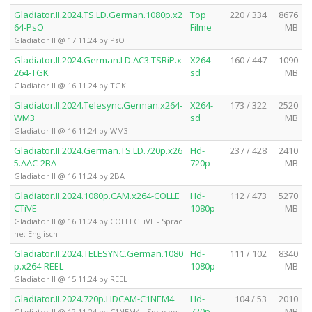
Gladiator.II.2024.TS.LD.German.1080p.x2
Top
220 / 334
8676
64-PsO
Filme
MB
Gladiator II @ 17.11.24 by PsO
Gladiator.II.2024.German.LD.AC3.TSRiP.x
X264-
160 / 447
1090
264-TGK
sd
MB
Gladiator II @ 16.11.24 by TGK
Gladiator.II.2024.Telesync.German.x264-
X264-
173 / 322
2520
WM3
sd
MB
Gladiator II @ 16.11.24 by WM3
Gladiator.II.2024.German.TS.LD.720p.x26
Hd-
237 / 428
2410
5.AAC-2BA
720p
MB
Gladiator II @ 16.11.24 by 2BA
Gladiator.II.2024.1080p.CAM.x264-COLLE
Hd-
112 / 473
5270
CTiVE
1080p
MB
Gladiator II @ 16.11.24 by COLLECTiVE - Sprac
he: Englisch
Gladiator.II.2024.TELESYNC.German.1080
Hd-
111 / 102
8340
p.x264-REEL
1080p
MB
Gladiator II @ 15.11.24 by REEL
Gladiator.II.2024.720p.HDCAM-C1NEM4
Hd-
104 / 53
2010
720p
MB
Gladiator II @ 12.11.24 by C1NEM4 - Sprache: