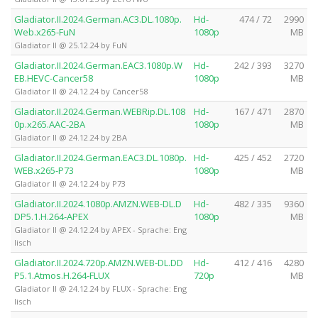
Gladiator.II.2024.German.AC3.DL.1080p.
Hd-
474 / 72
2990
Web.x265-FuN
1080p
MB
Gladiator II @ 25.12.24 by FuN
Gladiator.II.2024.German.EAC3.1080p.W
Hd-
242 / 393
3270
EB.HEVC-Cancer58
1080p
MB
Gladiator II @ 24.12.24 by Cancer58
Gladiator.II.2024.German.WEBRip.DL.108
Hd-
167 / 471
2870
0p.x265.AAC-2BA
1080p
MB
Gladiator II @ 24.12.24 by 2BA
Gladiator.II.2024.German.EAC3.DL.1080p.
Hd-
425 / 452
2720
WEB.x265-P73
1080p
MB
Gladiator II @ 24.12.24 by P73
Gladiator.II.2024.1080p.AMZN.WEB-DL.D
Hd-
482 / 335
9360
DP5.1.H.264-APEX
1080p
MB
Gladiator II @ 24.12.24 by APEX - Sprache: Eng
lisch
Gladiator.II.2024.720p.AMZN.WEB-DL.DD
Hd-
412 / 416
4280
P5.1.Atmos.H.264-FLUX
720p
MB
Gladiator II @ 24.12.24 by FLUX - Sprache: Eng
lisch