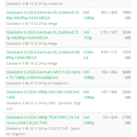
Gladiator II @ 13.12.24 by omikron
Gladiator.II.2024.German.DL.Dubbed.10
Hd-
455 / 450
7860
80p.WEBRip.H264-MEGA
1080p
MB
Gladiator II @ 10.12.24 by Mega
Gladiator.II.2024.German.DL.Dubbed.72
Hd-
270 / 187
3690
0p.WEBRip.H264-MEGA
720p
MB
Gladiator II @ 10.12.24 by Mega
Gladiator.II.2024.German.DL.Dubbed.WE
X264-
419 / 115
1250
BRip.H264-MEGA
sd
MB
Gladiator II @ 10.12.24 by Mega
Gladiator.II.2024.German.AAC51.LD.Upmi
Hd-
166 / 404
8480
x.TS.1080p.x264-Kristallprinz
1080p
MB
Gladiator II @ 07.12.24 by Kristallprinz
Gladiator.II.2024.1080p.HDCAM.x264.AAC
Hd-
147 / 400
3690
-UKB
1080p
MB
Gladiator II @ 23.11.24 by UKB - Sprache: Engl
isch
Gladiator.II.2024.1080p.TELESYNC.LTE.Ve
Hd-
59 / 424
3780
rsion.x264.COLLECTiVE
1080p
MB
Gladiator II @ 22.11.24 by COLLECTiVE - Sprac
he: Englisch