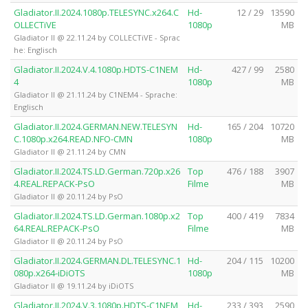
Gladiator.II.2024.1080p.TELESYNC.x264.C
Hd-
12 / 29
13590
OLLECTiVE
1080p
MB
Gladiator II @ 22.11.24 by COLLECTiVE - Sprac
he: Englisch
Gladiator.II.2024.V.4.1080p.HDTS-C1NEM
Hd-
427 / 99
2580
4
1080p
MB
Gladiator II @ 21.11.24 by C1NEM4 - Sprache:
Englisch
Gladiator.II.2024.GERMAN.NEW.TELESYN
Hd-
165 / 204
10720
C.1080p.x264.READ.NFO-CMN
1080p
MB
Gladiator II @ 21.11.24 by CMN
Gladiator.II.2024.TS.LD.German.720p.x26
Top
476 / 188
3907
4.REAL.REPACK-PsO
Filme
MB
Gladiator II @ 20.11.24 by PsO
Gladiator.II.2024.TS.LD.German.1080p.x2
Top
400 / 419
7834
64.REAL.REPACK-PsO
Filme
MB
Gladiator II @ 20.11.24 by PsO
Gladiator.II.2024.GERMAN.DL.TELESYNC.1
Hd-
204 / 115
10200
080p.x264-iDiOTS
1080p
MB
Gladiator II @ 19.11.24 by iDiOTS
Gladiator.II.2024.V.3.1080p.HDTS-C1NEM
Hd-
233 / 393
2590