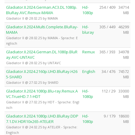
Gladiator.II.2024.German.AC3.DL.1080p.
Hd-
254 / 409
34714
BluRay.AVC.Remux-MAMA
1080p
MB
Gladiator II @ 28.02.25 by MAMA
Gladiator.II.2024.Multi.Complete.BluRay-
Hd-
305 / 449
46299
MAMA
bluray
MB
Gladiator II @ 28.02.25 by MAMA - Sprache: E
nglisch
Gladiator.II.2024.German.DL.1080p.BluR
Remux
365 / 393
34978
ay.AVC-UNTAVC
MB
Gladiator II @ 28.02.25 by UNTAVC
Gladiator.II.2024.2160p.UHD.BluRay.H26
English
34 / 476
74572
5-SHARD
MB
Gladiator II @ 27.02.25 by SHARD
Gladiator.II.2024.1080p.Blu-ray.Remux.A
Hd-
112 / 29
33000
VC.TrueHD.7.1-HDT
1080p
MB
Gladiator II @ 27.02.25 by HDT - Sprache: Engl
isch
Gladiator.II.2024.1080p.UHD.BluRay.DDP
Hd-
9 / 179
18600
7.1.DV.HDR10x265-ATELiER
1080p
MB
Gladiator II @ 24.02.25 by ATELiER - Sprache:
Englisch