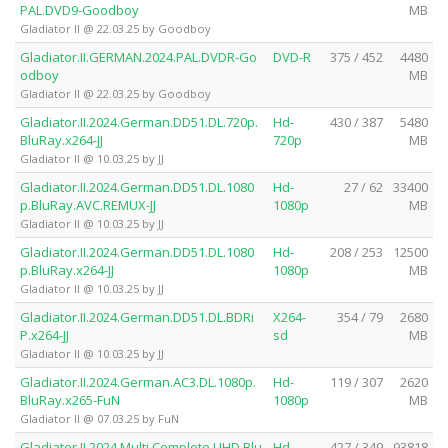
PAL.DVD9-Goodboy
MB
Gladiator II @ 22.03.25 by Goodboy
Gladiator.II.GERMAN.2024.PAL.DVDR-Go
DVD-R
375 / 452
4480
odboy
MB
Gladiator II @ 22.03.25 by Goodboy
Gladiator.II.2024.German.DD51.DL.720p.
Hd-
430 / 387
5480
BluRay.x264-JJ
720p
MB
Gladiator II @ 10.03.25 by JJ
Gladiator.II.2024.German.DD51.DL.1080
Hd-
27 / 62
33400
p.BluRay.AVC.REMUX-JJ
1080p
MB
Gladiator II @ 10.03.25 by JJ
Gladiator.II.2024.German.DD51.DL.1080
Hd-
208 / 253
12500
p.BluRay.x264-JJ
1080p
MB
Gladiator II @ 10.03.25 by JJ
Gladiator.II.2024.German.DD51.DL.BDRi
X264-
354 / 79
2680
P.x264-JJ
sd
MB
Gladiator II @ 10.03.25 by JJ
Gladiator.II.2024.German.AC3.DL.1080p.
Hd-
119 / 307
2620
BluRay.x265-FuN
1080p
MB
Gladiator II @ 07.03.25 by FuN
Gladiator.II.2024.Multi.Complete.UHD.Blu
Hd-
427 / 349
93818