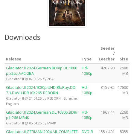
Downloads
Seeder
/
Release
Type
Leecher
Size
Gladiator.II.2024.German.BDRip.DL.1080
Hd-
426 / 98
2680
p.x265.AAC-2BA
1080p
MB
Gladiator II @ 02.06.25 by 2BA
Gladiator.II.2024.1080p.UHD.BluRay.DD.
Hd-
315 / 82
17600
7.1.DoVi.HDR10X265-REBORN
1080p
MB
Gladiator II @ 21.04.25 by REBORN - Sprache:
Englisch
Gladiator.II.2024.German.DL.1080p.BDRi
Hd-
196 / 44
2260
p.h266-MR4K
1080p
MB
Gladiator II @ 05.04.25 by MR4K
Gladiator.II.GERMAN.2024.ML.COMPLETE.
DVD-R
155 / 401
8055