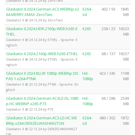
Gladiator II @ 24.12.24 by ZeroTwo
Gladiator.II.2024.German.AC3.WEBRip.x2
X264-
402 / 93
1845
64.MERRY.XMAX-ZeroTwo
sd
MB
Gladiator II @ 24.12.24 by ZeroTwo
Gladiator.II.2024.HDR.2160p.WEB.h265-E
X265
238 / 23
16523
THEL
MB
Gladiator II @ 24.12.24 by ETHEL - Sprache: E
nglisch
Gladiator.II.2024.2160p.WEB.h265-ETHEL
X265
68 / 137
16537
MB
Gladiator II @ 24.12.24 by ETHEL - Sprache: E
nglisch
Gladiator II 2024 BLUR 1080p WEBRip DD
Hd-
423 / 345
1198
PA5 1 x264-PTNK
1080p
MB
Gladiator II @ 23.12.24 by PTNK - Sprache: En
glisch
Gladiator.II.2024.German.AC3LD.DL.1080
Hd-
66 / 286
2549
p.HC.WEBRiP.x265-P73
1080p
MB
Gladiator II @ 22.12.24 by P73
Gladiator.II.2024.German.AC3.LD.HC.WE
X264-
480 / 302
1872
BRip.x264-DENZELWASHiNGTON
sd
MB
Gladiator II @ 22.12.24 by DENZELWASHiNGT
ON