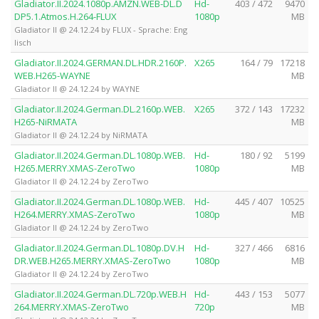
Gladiator.II.2024.1080p.AMZN.WEB-DL.D
Hd-
403 / 472
9470
DP5.1.Atmos.H.264-FLUX
1080p
MB
Gladiator II @ 24.12.24 by FLUX - Sprache: Eng
lisch
Gladiator.II.2024.GERMAN.DL.HDR.2160P.
X265
164 / 79
17218
WEB.H265-WAYNE
MB
Gladiator II @ 24.12.24 by WAYNE
Gladiator.II.2024.German.DL.2160p.WEB.
X265
372 / 143
17232
H265-NiRMATA
MB
Gladiator II @ 24.12.24 by NiRMATA
Gladiator.II.2024.German.DL.1080p.WEB.
Hd-
180 / 92
5199
H265.MERRY.XMAS-ZeroTwo
1080p
MB
Gladiator II @ 24.12.24 by ZeroTwo
Gladiator.II.2024.German.DL.1080p.WEB.
Hd-
445 / 407
10525
H264.MERRY.XMAS-ZeroTwo
1080p
MB
Gladiator II @ 24.12.24 by ZeroTwo
Gladiator.II.2024.German.DL.1080p.DV.H
Hd-
327 / 466
6816
DR.WEB.H265.MERRY.XMAS-ZeroTwo
1080p
MB
Gladiator II @ 24.12.24 by ZeroTwo
Gladiator.II.2024.German.DL.720p.WEB.H
Hd-
443 / 153
5077
264.MERRY.XMAS-ZeroTwo
720p
MB