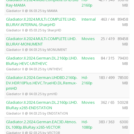
Ray-MAMA
2160p
MB
Gladiator II @ 06.03.25 by MAMA
Gladiator.II.2024.MULTi.COMPLETE.UHD.
Internal
463 / 44
89458
BLURAY.iNTERNAL-SharpHD
MB
Gladiator II @ 05.03.25 by SharpHD
Gladiator.II.2024.MULTi.COMPLETE.UHD.
Movies
25 / 419
89458
BLURAY-MONUMENT
MB
Gladiator II @ 04.03.25 by MONUMENT
Gladiator.II.2024.German.DL.2160p.UHD.
Movies
84 / 315
79430
BluRay.HEVC-UNTHEVC
MB
Gladiator II @ 04.03.25 by UNTHEVC
Gladiator.II.2024.German.UHDBD.2160p.
Hd-
183 / 499
78500
DV.HDR10Plus.HEVC.TrueHD.DL.Remux-
2160p
MB
pmHD
Gladiator II @ 04.03.25 by pmHD
Gladiator.II.2024.German.DL.2160p.UHD.
Movies
362 / 65
50328
BluRay.x265-ENDSTATiON
MB
Gladiator II @ 04.03.25 by ENDSTATiON
Gladiator.2.2024.German.EAC3D.Atmos.
Hd-
383 / 363
6300
DL.1080p.BluRay.x265-VECTOR
1080p
MB
Gladiator II @ 02.03.25 by VECTOR