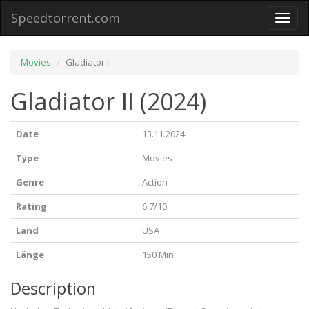
Speedtorrent.com
Toggl
naviga
Movies
Gladiator II
Gladiator II (2024)
Date
13.11.2024
Type
Movies
Genre
Action
Rating
6.7/10
Land
USA
Länge
150 Min.
Description