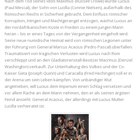
Nach dem Tod seines Idols Maximus (Russell Crowe) wurde Lucius
(Paul Mescal), der Sohn von Lucilla (Connie Nielsen), außerhalb des
Römischen Reichs in Sicherheit gebracht. Dem Einfluss römischer
Korruption, Intrigen und Machtgerangel entzogen, wächst Lucius an
der nordafrikanischen Küste in Frieden zu einem jungen Mann
heran – bis er eines Tages von der Vergangenheit eingeholt wird.
Seine neue numidische Heimat wird von römischen Legionen unter
der Führung von General Marcus Acacius (Pedro Pascal) überfallen.
Traumatisiert von tragischen Verlusten wird Lucius nach Rom
verschleppt und an den Gladiatorenstall-Besitzer Macrinus (Denzel
Washington) verkauft. Zur Unterhaltung des Volkes und der Co-
Kaiser Geta (Joseph Quinn) und Caracalla (Fred Hechinger) soll er in
der Arena um sein Leben kämpfen. Von unbändiger Wut
angetrieben, will Lucius dem Imperium einen Schlag versetzen und
vor allem Rache an dem Mann nehmen, den er als seinen ärgsten
Feind ansieht: General Acacius, der allerdings mit Lucius Mutter
Lucilla verheiratet ist.