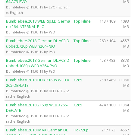
64.AC3-EVO
MB
Bumblebee @ 19.03.19 by EVO - Sprach
e: Englisch
Bumblebee.2018.WEBRip.LD.Germa
Top Filme
113 / 109
1093
n.x264.iNTERNAL-PsO
MB
Bumblebee @ 19.03.19 by PsO
Bumblebee.2018.German.DL.AC3.D
Top Filme
263 / 104
4557
ubbed.720p.WEB.h264-PsO
MB
Bumblebee @ 19.03.19 by PsO
Bumblebee.2018.German.DL.AC3.D
Top Filme
453 / 483
8373
ubbed.1080p.WEB.h264-PsO
MB
Bumblebee @ 19.03.19 by PsO
Bumblebee.2018.HDR.2160p.WEB.X
X265
258 / 469
11360
265-DEFLATE
MB
Bumblebee @ 19.03.19 by DEFLATE - Sp
rache: Englisch
Bumblebee.2018.2160p.WEB.X265-
X265
424 / 100
11364
DEFLATE
MB
Bumblebee @ 19.03.19 by DEFLATE - Sp
rache: Englisch
Bumblebee.2018.IMAX.German.DL.
Hd-720p
217 / 73
4557