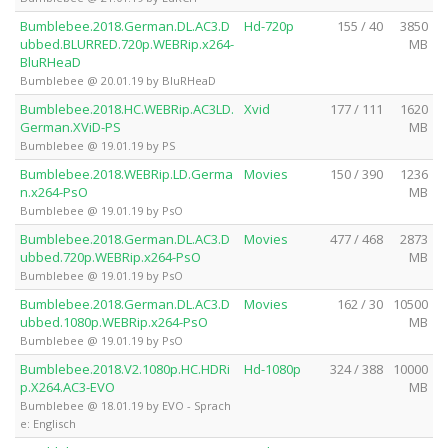
Bumblebee.2018.German.DL.AC3.D
Hd-720p
155 / 40
3850
ubbed.BLURRED.720p.WEBRip.x264-
MB
BluRHeaD
Bumblebee @ 20.01.19 by BluRHeaD
Bumblebee.2018.HC.WEBRip.AC3LD.
Xvid
177 / 111
1620
German.XViD-PS
MB
Bumblebee @ 19.01.19 by PS
Bumblebee.2018.WEBRip.LD.Germa
Movies
150 / 390
1236
n.x264-PsO
MB
Bumblebee @ 19.01.19 by PsO
Bumblebee.2018.German.DL.AC3.D
Movies
477 / 468
2873
ubbed.720p.WEBRip.x264-PsO
MB
Bumblebee @ 19.01.19 by PsO
Bumblebee.2018.German.DL.AC3.D
Movies
162 / 30
10500
ubbed.1080p.WEBRip.x264-PsO
MB
Bumblebee @ 19.01.19 by PsO
Bumblebee.2018.V2.1080p.HC.HDRi
Hd-1080p
324 / 388
10000
p.X264.AC3-EVO
MB
Bumblebee @ 18.01.19 by EVO - Sprach
e: Englisch