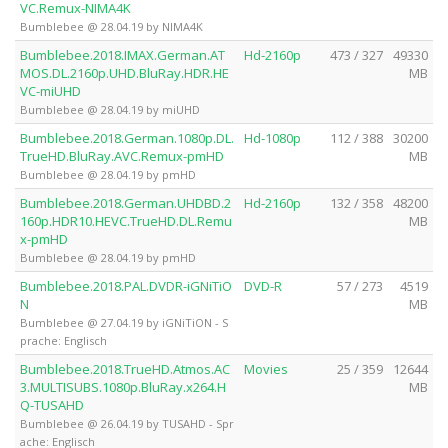
VC.Remux-NIMA4K
Bumblebee @ 28.04.19 by NIMA4K
Bumblebee.2018.IMAX.German.AT
Hd-2160p
473 / 327
49330
MOS.DL.2160p.UHD.BluRay.HDR.HE
MB
VC-miUHD
Bumblebee @ 28.04.19 by miUHD
Bumblebee.2018.German.1080p.DL.
Hd-1080p
112 / 388
30200
TrueHD.BluRay.AVC.Remux-pmHD
MB
Bumblebee @ 28.04.19 by pmHD
Bumblebee.2018.German.UHDBD.2
Hd-2160p
132 / 358
48200
160p.HDR10.HEVC.TrueHD.DL.Remu
MB
x-pmHD
Bumblebee @ 28.04.19 by pmHD
Bumblebee.2018.PAL.DVDR-iGNiTiO
DVD-R
57 / 273
4519
N
MB
Bumblebee @ 27.04.19 by iGNiTiON - S
prache: Englisch
Bumblebee.2018.TrueHD.Atmos.AC
Movies
25 / 359
12644
3.MULTISUBS.1080p.BluRay.x264.H
MB
Q-TUSAHD
Bumblebee @ 26.04.19 by TUSAHD - Spr
ache: Englisch