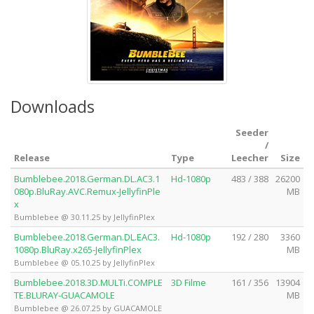
Downloads
Seeder
/
Release
Type
Leecher
Size
Bumblebee.2018.German.DL.AC3.1
Hd-1080p
483 / 388
26200
080p.BluRay.AVC.Remux-JellyfinPle
MB
x
Bumblebee @ 30.11.25 by JellyfinPlex
Bumblebee.2018.German.DL.EAC3.
Hd-1080p
192 / 280
3360
1080p.BluRay.x265-JellyfinPlex
MB
Bumblebee @ 05.10.25 by JellyfinPlex
Bumblebee.2018.3D.MULTi.COMPLE
3D Filme
161 / 356
13904
TE.BLURAY-GUACAMOLE
MB
Bumblebee @ 26.07.25 by GUACAMOLE