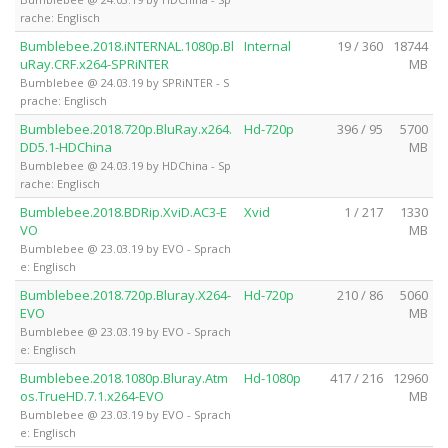
rache: Englisch
Bumblebee.2018.iNTERNAL.1080p.Bl
Internal
19 / 360
18744
uRay.CRF.x264-SPRiNTER
MB
Bumblebee @ 24.03.19 by SPRiNTER - S
prache: Englisch
Bumblebee.2018.720p.BluRay.x264.
Hd-720p
396 / 95
5700
DD5.1-HDChina
MB
Bumblebee @ 24.03.19 by HDChina - Sp
rache: Englisch
Bumblebee.2018.BDRip.XviD.AC3-E
Xvid
1 / 217
1330
VO
MB
Bumblebee @ 23.03.19 by EVO - Sprach
e: Englisch
Bumblebee.2018.720p.Bluray.X264-
Hd-720p
210 / 86
5060
EVO
MB
Bumblebee @ 23.03.19 by EVO - Sprach
e: Englisch
Bumblebee.2018.1080p.Bluray.Atm
Hd-1080p
417 / 216
12960
os.TrueHD.7.1.x264-EVO
MB
Bumblebee @ 23.03.19 by EVO - Sprach
e: Englisch