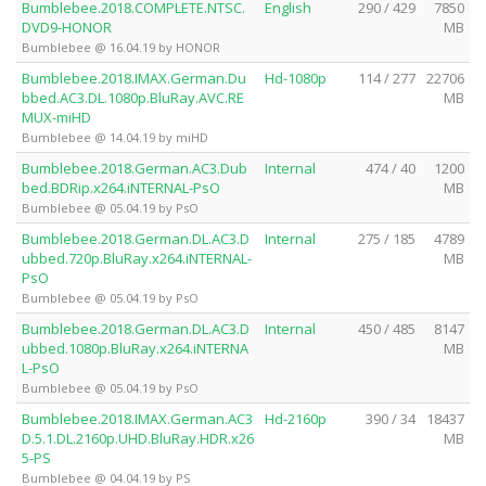
Bumblebee.2018.COMPLETE.NTSC.
English
290 / 429
7850
DVD9-HONOR
MB
Bumblebee @ 16.04.19 by HONOR
Bumblebee.2018.IMAX.German.Du
Hd-1080p
114 / 277
22706
bbed.AC3.DL.1080p.BluRay.AVC.RE
MB
MUX-miHD
Bumblebee @ 14.04.19 by miHD
Bumblebee.2018.German.AC3.Dub
Internal
474 / 40
1200
bed.BDRip.x264.iNTERNAL-PsO
MB
Bumblebee @ 05.04.19 by PsO
Bumblebee.2018.German.DL.AC3.D
Internal
275 / 185
4789
ubbed.720p.BluRay.x264.iNTERNAL-
MB
PsO
Bumblebee @ 05.04.19 by PsO
Bumblebee.2018.German.DL.AC3.D
Internal
450 / 485
8147
ubbed.1080p.BluRay.x264.iNTERNA
MB
L-PsO
Bumblebee @ 05.04.19 by PsO
Bumblebee.2018.IMAX.German.AC3
Hd-2160p
390 / 34
18437
D.5.1.DL.2160p.UHD.BluRay.HDR.x26
MB
5-PS
Bumblebee @ 04.04.19 by PS