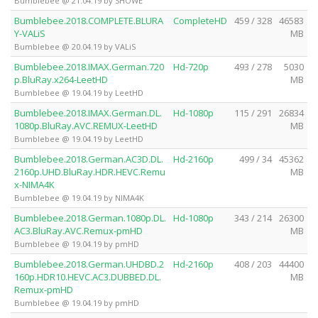
Bumblebee @ 21.04.19 by SHOWE
Bumblebee.2018.COMPLETE.BLURA
CompleteHD
459 / 328
46583
Y-VALiS
MB
Bumblebee @ 20.04.19 by VALiS
Bumblebee.2018.IMAX.German.720
Hd-720p
493 / 278
5030
p.BluRay.x264-LeetHD
MB
Bumblebee @ 19.04.19 by LeetHD
Bumblebee.2018.IMAX.German.DL.
Hd-1080p
115 / 291
26834
1080p.BluRay.AVC.REMUX-LeetHD
MB
Bumblebee @ 19.04.19 by LeetHD
Bumblebee.2018.German.AC3D.DL.
Hd-2160p
499 / 34
45362
2160p.UHD.BluRay.HDR.HEVC.Remu
MB
x-NIMA4K
Bumblebee @ 19.04.19 by NIMA4K
Bumblebee.2018.German.1080p.DL.
Hd-1080p
343 / 214
26300
AC3.BluRay.AVC.Remux-pmHD
MB
Bumblebee @ 19.04.19 by pmHD
Bumblebee.2018.German.UHDBD.2
Hd-2160p
408 / 203
44400
160p.HDR10.HEVC.AC3.DUBBED.DL.
MB
Remux-pmHD
Bumblebee @ 19.04.19 by pmHD