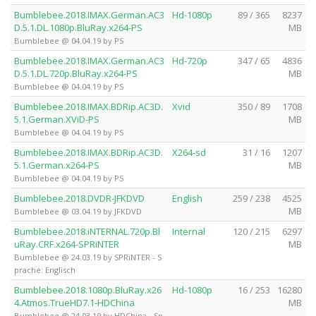
Bumblebee.2018.IMAX.German.AC3
Hd-1080p
89 / 365
8237
D.5.1.DL.1080p.BluRay.x264-PS
MB
Bumblebee @ 04.04.19 by PS
Bumblebee.2018.IMAX.German.AC3
Hd-720p
347 / 65
4836
D.5.1.DL.720p.BluRay.x264-PS
MB
Bumblebee @ 04.04.19 by PS
Bumblebee.2018.IMAX.BDRip.AC3D.
Xvid
350 / 89
1708
5.1.German.XViD-PS
MB
Bumblebee @ 04.04.19 by PS
Bumblebee.2018.IMAX.BDRip.AC3D.
X264-sd
31 / 16
1207
5.1.German.x264-PS
MB
Bumblebee @ 04.04.19 by PS
Bumblebee.2018.DVDR-JFKDVD
English
259 / 238
4525
MB
Bumblebee @ 03.04.19 by JFKDVD
Bumblebee.2018.iNTERNAL.720p.Bl
Internal
120 / 215
6297
uRay.CRF.x264-SPRiNTER
MB
Bumblebee @ 24.03.19 by SPRiNTER - S
prache: Englisch
Bumblebee.2018.1080p.BluRay.x26
Hd-1080p
16 / 253
16280
4.Atmos.TrueHD7.1-HDChina
MB
Bumblebee @ 24.03.19 by HDChina - Sp