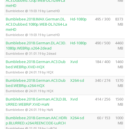
AC3.Dubbed.720p.WEB-DL.h264-La
MB
meHD
Bumblebee @ 19.03.19 by LameHD
Bumblebee.2018.IMAX.German.DL.
Hd-1080p
495 / 300
8373
AC3.Dubbed.1080p.WEB-DL.h264-La
MB
meHD
Bumblebee @ 19.03.19 by LameHD
Bumblebee.2018.German.DL.AC3D.
Hd-1080p
490 / 500
4460
1080p.WEBRip.x264-2dead
MB
Bumblebee @ 31.01.19 by 2dead
Bumblebee.2018.German.AC3.Dub
Xvid
184 / 400
1460
bed.WEBRip.XViD-HQX
MB
Bumblebee @ 24.01.19 by HQX
Bumblebee.2018.German.AC3.Dub
X264-sd
340 / 274
1370
bed.WEBRip.x264-HQX
MB
Bumblebee @ 24.01.19 by HQX
Bumblebee.2018.German.AC3LD.BL
Xvid
414 / 256
1560
URRED.WEBRiP.XViD-HaN
MB
Bumblebee @ 24.01.19 by HaN
Bumblebee.2018.German.AAC.HDRi
X264-sd
60 / 153
1000
p.BLURRED.x264.REENCODE-LuRCH
MB
Bumblebee @ 21.01.19 by LuRCH