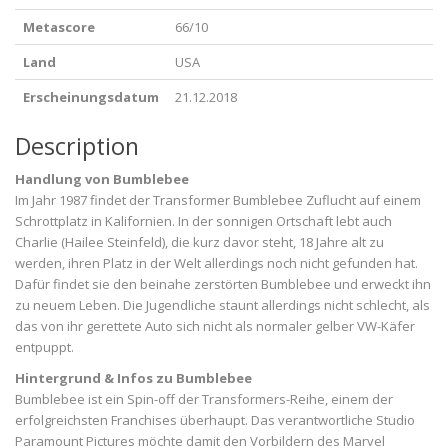
Metascore
66/10
Land
USA
Erscheinungsdatum
21.12.2018
Description
Handlung von Bumblebee
Im Jahr 1987 findet der Transformer Bumblebee Zuflucht auf einem
Schrottplatz in Kalifornien. In der sonnigen Ortschaft lebt auch
Charlie (Hailee Steinfeld), die kurz davor steht, 18 Jahre alt zu
werden, ihren Platz in der Welt allerdings noch nicht gefunden hat.
Dafür findet sie den beinahe zerstörten Bumblebee und erweckt ihn
zu neuem Leben. Die Jugendliche staunt allerdings nicht schlecht, als
das von ihr gerettete Auto sich nicht als normaler gelber VW-Käfer
entpuppt.
Hintergrund & Infos zu Bumblebee
Bumblebee ist ein Spin-off der
Transformers-Reihe, einem der
erfolgreichsten Franchises überhaupt. Das verantwortliche Studio
Paramount Pictures möchte damit den Vorbildern des Marvel