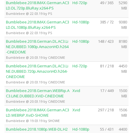
Bumblebee.2018.IMAX.German.AC3
Hd-720p
49 / 365
5290
LD.DL.720p.BluRay.x264-PS
MB
Bumblebee @ 22.03.19 by PS
Bumblebee.2018.IMAX.German.AC3
Hd-1080p
385 / 72
9380
LD.DL.1080p.BluRay.x264-PS
MB
Bumblebee @ 22.03.19 by PS
Bumblebee.2018.German.DL.AC3.Li
Hd-1080p
148 / 423
8180
NE.DUBBED.1080p.AmazonHD.h264
MB
-CiNEDOME
Bumblebee @ 20.03.19 by CiNEDOME
Bumblebee.2018.German.DL.AC3.Li
Hd-720p
81 / 218
4450
NE.DUBBED.720p.AmazonHD.h264-
MB
CiNEDOME
Bumblebee @ 20.03.19 by CiNEDOME
Bumblebee.2018.German.WEBRip.A
Xvid
17 / 449
1500
C3.LiNE.DUBBED.XViD-CiNEDOME
MB
Bumblebee @ 20.03.19 by CiNEDOME
Bumblebee.2018.IMAX.German.AC3
Xvid
297 / 218
1506
LD.WEBRiP.XviD-SHOWE
MB
Bumblebee @ 19.03.19 by SHOWE
Bumblebee.2018.1080p.WEB-DL.H2
Hd-1080p
55 / 431
4400