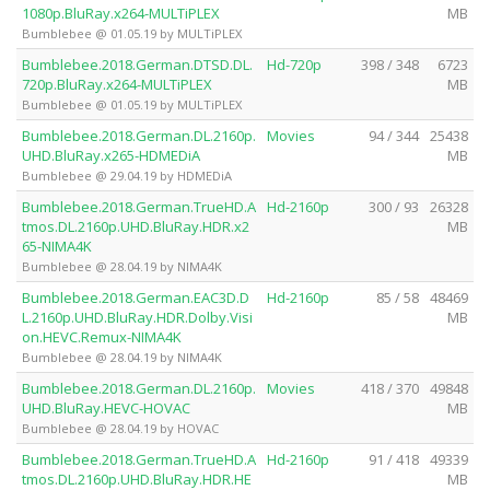
1080p.BluRay.x264-MULTiPLEX
MB
Bumblebee @ 01.05.19 by MULTiPLEX
Bumblebee.2018.German.DTSD.DL.
Hd-720p
398 / 348
6723
720p.BluRay.x264-MULTiPLEX
MB
Bumblebee @ 01.05.19 by MULTiPLEX
Bumblebee.2018.German.DL.2160p.
Movies
94 / 344
25438
UHD.BluRay.x265-HDMEDiA
MB
Bumblebee @ 29.04.19 by HDMEDiA
Bumblebee.2018.German.TrueHD.A
Hd-2160p
300 / 93
26328
tmos.DL.2160p.UHD.BluRay.HDR.x2
MB
65-NIMA4K
Bumblebee @ 28.04.19 by NIMA4K
Bumblebee.2018.German.EAC3D.D
Hd-2160p
85 / 58
48469
L.2160p.UHD.BluRay.HDR.Dolby.Visi
MB
on.HEVC.Remux-NIMA4K
Bumblebee @ 28.04.19 by NIMA4K
Bumblebee.2018.German.DL.2160p.
Movies
418 / 370
49848
UHD.BluRay.HEVC-HOVAC
MB
Bumblebee @ 28.04.19 by HOVAC
Bumblebee.2018.German.TrueHD.A
Hd-2160p
91 / 418
49339
tmos.DL.2160p.UHD.BluRay.HDR.HE
MB