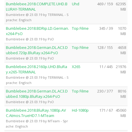
Bumblebee.2018.COMPLETE.UHD.B
Uhd
469 / 159
62395
LURAY-TERMiNAL
MB
Bumblebee @ 23.03.19 by TERMiNAL - S
prache: Englisch
Bumblebee.2018.BDRip.LD.German.
Top Filme
345 / 39
1070
x264-PsO
MB
Bumblebee @ 23.03.19 by PsO
Bumblebee.2018.German.DL.AC3.D
Top Filme
128 / 155
4658
ubbed.720p.BluRay.x264-PsO
MB
Bumblebee @ 23.03.19 by PsO
Bumblebee.2018.2160p.UHD.BluRa
X265
11 / 445
21976
y.x265-TERMiNAL
MB
Bumblebee @ 23.03.19 by TERMiNAL - S
prache: Englisch
Bumblebee.2018.German.DL.AC3.D
Top Filme
230 / 377
8016
ubbed.1080p.BluRay.x264-PsO
MB
Bumblebee @ 23.03.19 by PsO
Bumblebee.2018.BluRay.1080p.AV
Hd-1080p
171 / 67
45060
C.Atmos.TrueHD7.1-MTeam
MB
Bumblebee @ 23.03.19 by MTeam - Spr
ache: Englisch