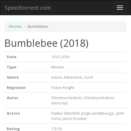
Speedtorrent.com
Toggl
naviga
Movies
Bumblebee
Bumblebee (2018)
Date
19.01.2019
Type
Movies
Genre
Action, Adventure, Sci-Fi
Regisseur
Travis Knight
Autor
Christina Hodson, Christina Hodson
(story by)
Actors
Hailee Steinfeld, Jorge Lendeborg Jr., John
Cena, Jason Drucker
Rating
7.3/10