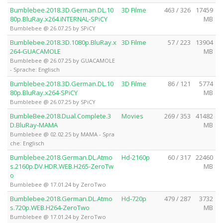
Bumblebee.2018.3D.German.DL.10
3D Filme
463 / 326
17459
80p.BluRay.x264.iNTERNAL-SPiCY
MB
Bumblebee @ 26.07.25 by SPiCY
Bumblebee.2018.3D.1080p.BluRay.x
3D Filme
57 / 223
13904
264-GUACAMOLE
MB
Bumblebee @ 26.07.25 by GUACAMOLE
- Sprache: Englisch
Bumblebee.2018.3D.German.DL.10
3D Filme
86 / 121
5774
80p.BluRay.x264-SPiCY
MB
Bumblebee @ 26.07.25 by SPiCY
BumbleBee.2018.Dual.Complete.3
Movies
269 / 353
41482
D.BluRay-MAMA
MB
Bumblebee @ 02.02.25 by MAMA - Spra
che: Englisch
Bumblebee.2018.German.DL.Atmo
Hd-2160p
60 / 317
22460
s.2160p.DV.HDR.WEB.H265-ZeroTw
MB
o
Bumblebee @ 17.01.24 by ZeroTwo
Bumblebee.2018.German.DL.Atmo
Hd-720p
479 / 287
3732
s.720p.WEB.H264-ZeroTwo
MB
Bumblebee @ 17.01.24 by ZeroTwo