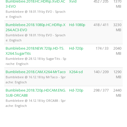
Bumblebee.2018.HC.HDRip.XviD.AC
Xvid
452 / 205
1370
3-EVO
MB
Bumblebee @ 18.01.19 by EVO - Sprach
e: Englisch
Bumblebee.2018.1080p.HC.HDRip.X
Hd-1080p
418 / 411
3230
264.AC3-EVO
MB
Bumblebee @ 18.01.19 by EVO - Sprach
e: Englisch
Bumblebee.2018.NEW.720p.HD-TS.
Hd-720p
174 / 33
2040
X264.SugarTits
MB
Bumblebee @ 28.12.18 by SugarTits - Sp
rache: Englisch
Bumblebee.2018.CAM.X264-MrTaco
X264-sd
140 / 209
1290
MB
Bumblebee @ 16.12.18 by MrTaco - Spr
ache: Englisch
Bumblebee.2018.720p.HDCAM.ENG.
Hd-720p
298 / 377
2440
SUB-ORCA88
MB
Bumblebee @ 14.12.18 by ORCA88 - Spr
ache: Englisch