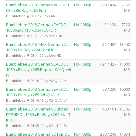
Bumblebee.2018.German.AC3.DL.1
Hd-1080p
290 / 414
2350
080p.BluRay.x265-FuN
MB
Bumblebee @ 02.07.23 by FuN
Bumblebee.2018.German.EAC3.DL.
Hd-1080p
31 / 34
7220
1080p.BluRay.x265-VECTOR
MB
Bumblebee @ 10.01.23 by VECTOR
Bumblebee.2018.IMAX.German.DL.
Hd-1080p
21 / 484
13440
1080p.BluRay.x264-LeetHD
MB
Bumblebee @ 03.11.20 by LeetHD
Bumblebee.2018.German.EAC3.DL.
Hd-1080p
424 / 427
11000
1080p.Bluray.x265.Repack-WHQuAli
MB
tY
Bumblebee @ 06.10.19 by WHQuAlitY
Bumblebee.2018.German.EAC3.DL.
Hd-1080p
98 / 239
10000
1080p.Bluray.x265-WHQuAlitY
MB
Bumblebee @ 03.10.19 by WHQuAlitY
Bumblebee.2018.German.Dubbed.
Hd-1080p
460 / 91
15545
DTSHD.DL.1080p.BluRay.x264-MULT
MB
iPLEX
Bumblebee @ 01.05.19 by MULTiPLEX
Bumblebee.2018.German.DTSD.DL.
Hd-1080p
290 / 249
14034