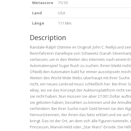
Metascore
71/10
Land
USA
Länge
111 Min.
Description
Randale-Ralph (Stimme im Original: John C. Reilly) und se
Rennfahrerin Vanellope von Schweetz (Sarah Silverman)
verlassen, um in den Weiten des Internets nach einem Ers
Automatenspiel Sugar Rush zu suchen. Ihnen bleibt nicht vi
O’Neill) den Automaten bald für immer ausstöpseln möcht
Weiten des World Wide Webs überhaupt mit ihrer Suche 
nicht, ein neues Lenkrad muss schließlich her. Bei ihrer S
eBay, wo sie das Konzept der Auktionsplattform nicht ve
sie nicht haben. Nun müssen sie aber 27.001 Dollar auft
sie geboten haben, bezahlen zu können und die Annullie
verhindern. Bei ihrer Suche nach Geld lernen sie den Algo
Henson) kennen, der ihnen das Netz erklärt und sie au
bringt. Das ist der Ort, an dem sich alle Figuren tummeln
Prinzessin, Marvel-Held oder „Star Wars“-Droide. Die Hilf