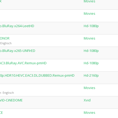
X
Movies
Movies
0p.BluRay.x264-LeetHD
Hd-1080p
-HONOR
Movies
Englisch
p.BluRay.x265-UNFIrED
Hd-1080p
.EAC3.BluRay.AVC.Remux-pmHD
Hd-1080p
2160p.HDR10.HEVC.EAC3.DL.DUBBED.Remux-pmHD
Hd-2160p
Movies
: Englisch
.XViD-CiNEDOME
Xvid
CE
Movies