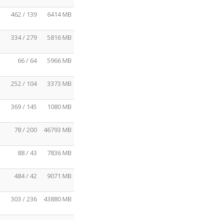
462 / 139
6414 MB
334 / 279
5816 MB
66 / 64
5966 MB
252 / 104
3373 MB
369 / 145
1080 MB
78 / 200
46793 MB
88 / 43
7836 MB
484 / 42
9071 MB
303 / 236
43880 MB