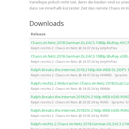
Vanellope jedoch nicht viel, denn die beiden sind so une
dass sie innerhalb kürzester Zeit das reinste Chaos im I
Downloads
Release
Chaos.im.Netz.2018.German.DL.EAC3.1080p.BluRay.AVC.R
Ralph reichts 2: Chaos im Netz @ 26.07.26 by JellyfinPlex
Chaos.im.Netz.2018.German.DL.EAC3.1080p.BluRay.x265-J
Ralph reichts 2: Chaos im Netz @ 26.07.26 by JellyfinPlex
Ralph.Breaks.the.Internet.2018.2160p.MA.WEB-DL.DDP5
Ralph reichts 2: Chaos im Netz @ 04.07.26 by HHWEB - Sprache: 
Ralph.reichts.2.Webcrasher.Chaos.im.Netz.2018.Dual.
Ralph reichts 2: Chaos im Netz @ 24.03.24 by MAMA
Ralph.Breaks.the.Internet.2018.DV.2160p.WEB.H265-RVK
Ralph reichts 2: Chaos im Netz @ 20.03.24 by RVKD - Sprache: En
Ralph.Breaks.the.Internet.2018.DV.2160p.WEB.H265-RVK
Ralph reichts 2: Chaos im Netz @ 20.03.24 by RVKD
Ralph.reichts.2.Chaos.im.Netz.2018.German.DL.EAC3.2