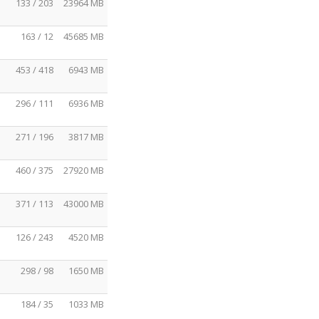
133 / 203
23964 MB
163 / 12
45685 MB
453 / 418
6943 MB
296 / 111
6936 MB
271 / 196
3817 MB
460 / 375
27920 MB
371 / 113
43000 MB
126 / 243
4520 MB
298 / 98
1650 MB
184 / 35
1033 MB