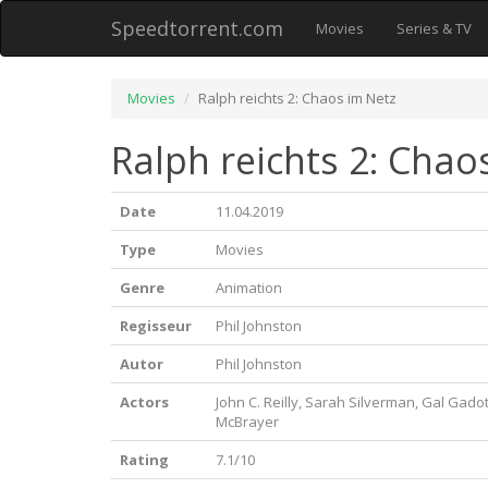
Speedtorrent.com
Movies
Series & TV
Movies
Ralph reichts 2: Chaos im Netz
Ralph reichts 2: Chao
Date
11.04.2019
Type
Movies
Genre
Animation
Regisseur
Phil Johnston
Autor
Phil Johnston
Actors
John C. Reilly, Sarah Silverman, Gal Gadot
McBrayer
Rating
7.1/10