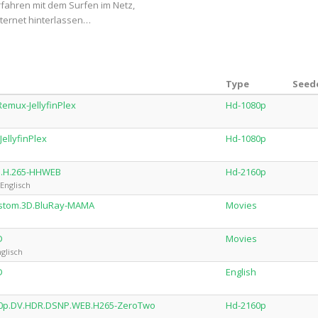
rfahren mit dem Surfen im Netz,
nternet hinterlassen…
Type
Seede
emux-JellyfinPlex
Hd-1080p
ellyfinPlex
Hd-1080p
.1.H.265-HHWEB
Hd-2160p
Englisch
Custom.3D.BluRay-MAMA
Movies
D
Movies
glisch
D
English
160p.DV.HDR.DSNP.WEB.H265-ZeroTwo
Hd-2160p