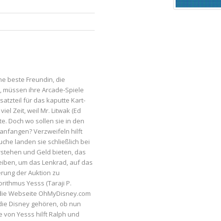
ine beste Freundin, die
, müssen ihre Arcade-Spiele
atzteil für das kaputte Kart-
el Zeit, weil Mr. Litwak (Ed
e. Doch wo sollen sie in den
anfangen? Verzweifeln hilft
uche landen sie schließlich bei
rstehen und Geld bieten, das
reiben, um das Lenkrad, auf das
rung der Auktion zu
rithmus Yesss (Taraji P.
f die Webseite OhMyDisney.com
, die Disney gehören, ob nun
e von Yesss hilft Ralph und