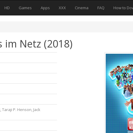
HD
Games
Apps
XXX
Cinema
FAQ
How to Do
s im Netz (2018)
, Taraji P. Henson, Jack