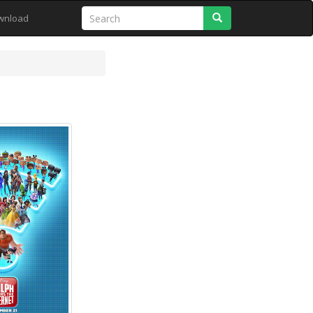
Search
wnload