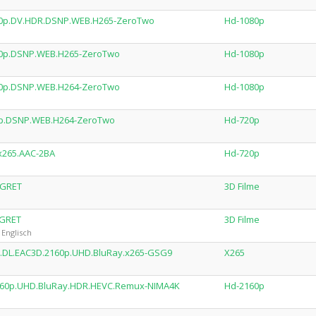
080p.DV.HDR.DSNP.WEB.H265-ZeroTwo
Hd-1080p
080p.DSNP.WEB.H265-ZeroTwo
Hd-1080p
080p.DSNP.WEB.H264-ZeroTwo
Hd-1080p
20p.DSNP.WEB.H264-ZeroTwo
Hd-720p
.x265.AAC-2BA
Hd-720p
EGRET
3D Filme
EGRET
3D Filme
 Englisch
n.DL.EAC3D.2160p.UHD.BluRay.x265-GSG9
X265
.2160p.UHD.BluRay.HDR.HEVC.Remux-NIMA4K
Hd-2160p