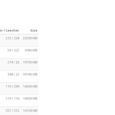
r / Leecher
Size
212 / 238
23200 MB
58 / 322
3080 MB
274 / 26
19700 MB
348 / 22
39746 MB
119 / 299
14009 MB
219 / 176
14009 MB
257 / 312
14158 MB