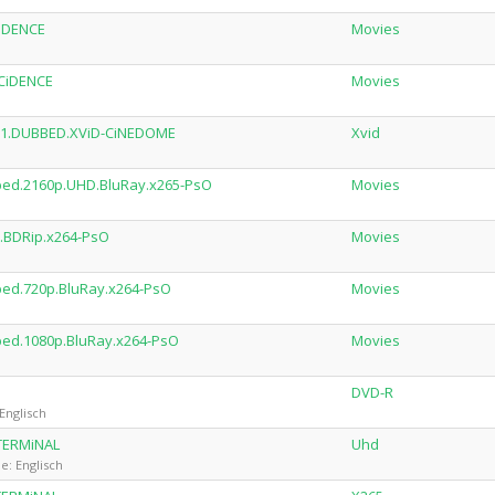
CiDENCE
Movies
NCiDENCE
Movies
.5.1.DUBBED.XViD-CiNEDOME
Xvid
bbed.2160p.UHD.BluRay.x265-PsO
Movies
d.BDRip.x264-PsO
Movies
bed.720p.BluRay.x264-PsO
Movies
bed.1080p.BluRay.x264-PsO
Movies
DVD-R
Englisch
-TERMiNAL
Uhd
e: Englisch