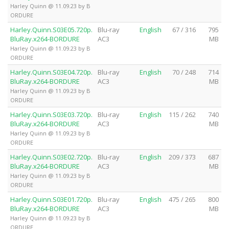
Harley Quinn @ 11.09.23 by B
ORDURE
Harley.Quinn.S03E05.720p.
Blu-ray
English
67 / 316
795
BluRay.x264-BORDURE
AC3
MB
Harley Quinn @ 11.09.23 by B
ORDURE
Harley.Quinn.S03E04.720p.
Blu-ray
English
70 / 248
714
BluRay.x264-BORDURE
AC3
MB
Harley Quinn @ 11.09.23 by B
ORDURE
Harley.Quinn.S03E03.720p.
Blu-ray
English
115 / 262
740
BluRay.x264-BORDURE
AC3
MB
Harley Quinn @ 11.09.23 by B
ORDURE
Harley.Quinn.S03E02.720p.
Blu-ray
English
209 / 373
687
BluRay.x264-BORDURE
AC3
MB
Harley Quinn @ 11.09.23 by B
ORDURE
Harley.Quinn.S03E01.720p.
Blu-ray
English
475 / 265
800
BluRay.x264-BORDURE
AC3
MB
Harley Quinn @ 11.09.23 by B
ORDURE