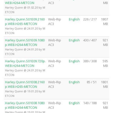
WEB.H264-METCON
AC3
MB
Harley Quinn @ 01.02.20 by M
ETCON
Harley.Quinn.S01E09.2160
Web-Rip
English
226 / 217
1807
p.WEB.H265-METCON
AC3
MB
Harley Quinn @ 24.01.20 by M
ETCON
Harley.Quinn.S01E09.1080
Web-Rip
English
430 / 407
921
p.WEB.H264-METCON
AC3
MB
Harley Quinn @ 24.01.20 by M
ETCON
Harley.Quinn.S01E09.720p.
Web-Rip
English
389 / 308
595
WEB.H264-METCON
AC3
MB
Harley Quinn @ 24.01.20 by M
ETCON
Harley.Quinn.S01E08.2160
Web-Rip
English
85 / 51
1801
p.WEB.H265-METCON
AC3
MB
Harley Quinn @ 19.01.20 by M
ETCON
Harley.Quinn.S01E08.1080
Web-Rip
English
149 / 188
921
p.WEB.H264-METCON
AC3
MB
Harley Quinn @ 19.01.20 by M