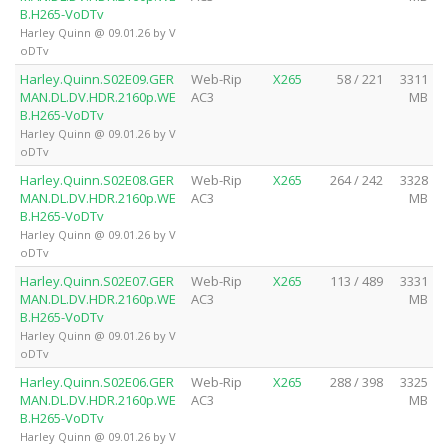
B.H265-VoDTv
Harley Quinn @ 09.01.26 by V
oDTv
Harley.Quinn.S02E09.GER
Web-Rip
X265
58 / 221
3311
MAN.DL.DV.HDR.2160p.WE
AC3
MB
B.H265-VoDTv
Harley Quinn @ 09.01.26 by V
oDTv
Harley.Quinn.S02E08.GER
Web-Rip
X265
264 / 242
3328
MAN.DL.DV.HDR.2160p.WE
AC3
MB
B.H265-VoDTv
Harley Quinn @ 09.01.26 by V
oDTv
Harley.Quinn.S02E07.GER
Web-Rip
X265
113 / 489
3331
MAN.DL.DV.HDR.2160p.WE
AC3
MB
B.H265-VoDTv
Harley Quinn @ 09.01.26 by V
oDTv
Harley.Quinn.S02E06.GER
Web-Rip
X265
288 / 398
3325
MAN.DL.DV.HDR.2160p.WE
AC3
MB
B.H265-VoDTv
Harley Quinn @ 09.01.26 by V