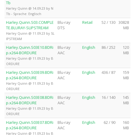
Tb
Harley Quinn @ 14.09.23 by N
Tb - Sprache: Englisch
Harley.Quinn.S03.COMPLE
Blu-ray
Retail
52 / 130
30828
TE.BLURAY-SLIPSTREAM
DTS
MB
Harley Quinn @ 11.09.23 by SL
IPSTREAM
Harley.Quinn.S03E10.BDRi
Blu-ray
English
86 / 252
120
p.x264-BORDURE
AAC
MB
Harley Quinn @ 11.09.23 by B
ORDURE
Harley.Quinn.S03E09.BDRi
Blu-ray
English
436 / 87
159
p.x264-BORDURE
AAC
MB
Harley Quinn @ 11.09.23 by B
ORDURE
Harley.Quinn.S03E08.BDRi
Blu-ray
English
16 / 140
145
p.x264-BORDURE
AAC
MB
Harley Quinn @ 11.09.23 by B
ORDURE
Harley.Quinn.S03E07.BDRi
Blu-ray
English
62 / 90
160
p.x264-BORDURE
AAC
MB
Harley Quinn @ 11.09.23 by B