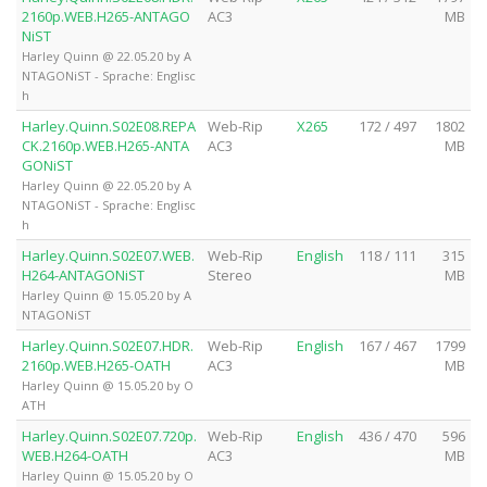
2160p.WEB.H265-ANTAGO
AC3
MB
NiST
Harley Quinn @ 22.05.20 by A
NTAGONiST - Sprache: Englisc
h
Harley.Quinn.S02E08.REPA
Web-Rip
X265
172 / 497
1802
CK.2160p.WEB.H265-ANTA
AC3
MB
GONiST
Harley Quinn @ 22.05.20 by A
NTAGONiST - Sprache: Englisc
h
Harley.Quinn.S02E07.WEB.
Web-Rip
English
118 / 111
315
H264-ANTAGONiST
Stereo
MB
Harley Quinn @ 15.05.20 by A
NTAGONiST
Harley.Quinn.S02E07.HDR.
Web-Rip
English
167 / 467
1799
2160p.WEB.H265-OATH
AC3
MB
Harley Quinn @ 15.05.20 by O
ATH
Harley.Quinn.S02E07.720p.
Web-Rip
English
436 / 470
596
WEB.H264-OATH
AC3
MB
Harley Quinn @ 15.05.20 by O