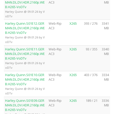
MAN.DL.DV.HDR.2160p.WE
AC3
MB
B.H265-VoDTv
Harley Quinn @ 09.01.26 by V
oDTv
Harley.Quinn.S01E12.GER
Web-Rip
X265
393 / 276
3341
MAN.DL.DV.HDR.2160p.WE
AC3
MB
B.H265-VoDTv
Harley Quinn @ 09.01.26 by V
oDTv
Harley.Quinn.S01E11.GER
Web-Rip
X265
93 / 355
3340
MAN.DL.DV.HDR.2160p.WE
AC3
MB
B.H265-VoDTv
Harley Quinn @ 09.01.26 by V
oDTv
Harley.Quinn.S01E10.GER
Web-Rip
X265
403 / 376
3334
MAN.DL.DV.HDR.2160p.WE
AC3
MB
B.H265-VoDTv
Harley Quinn @ 09.01.26 by V
oDTv
Harley.Quinn.S01E09.GER
Web-Rip
X265
189 / 21
3336
MAN.DL.DV.HDR.2160p.WE
AC3
MB
B.H265-VoDTv