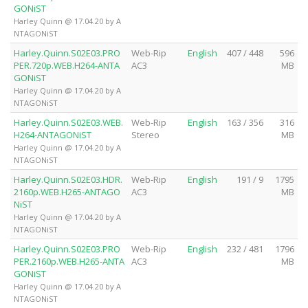
GONiST
Harley Quinn @ 17.04.20 by A
NTAGONiST
Harley.Quinn.S02E03.PRO
Web-Rip
English
407 / 448
596
PER.720p.WEB.H264-ANTA
AC3
MB
GONiST
Harley Quinn @ 17.04.20 by A
NTAGONiST
Harley.Quinn.S02E03.WEB.
Web-Rip
English
163 / 356
316
H264-ANTAGONiST
Stereo
MB
Harley Quinn @ 17.04.20 by A
NTAGONiST
Harley.Quinn.S02E03.HDR.
Web-Rip
English
191 / 9
1795
2160p.WEB.H265-ANTAGO
AC3
MB
NiST
Harley Quinn @ 17.04.20 by A
NTAGONiST
Harley.Quinn.S02E03.PRO
Web-Rip
English
232 / 481
1796
PER.2160p.WEB.H265-ANTA
AC3
MB
GONiST
Harley Quinn @ 17.04.20 by A
NTAGONiST