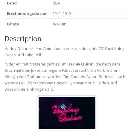
Land
USA
Erscheinungsdatum
29.11.2019
Länge
N/A Min.
Description
Harley Quinn ist eine Animationsserie aus dem Jahr 2019 mit Kaley
Cuoco und Lake Bell.
In der Animationsserie
geht es um
Harley Quinn
, die nach dem
Bruch mit dem Joker auf eigene Faust versucht, die Verbrecher-
Königin von Gotham zu werden. Die Comedy-Action-Serie soll auch
weitere DC-Charaktere wie Poison Ivy sowie neue Helden und
Bösewichte einbringen. (TS)