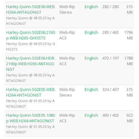
Harley.Quinn.S02E06.WEB.
Web-Rip
English
282 / 280
315
H264-ANTAGONiST
Stereo
MB
Harley Quinn @ 08.05.20 by A
NTAGONiST
Harley.Quinn.S02E06.2160
Web-Rip
English
283 / 465
1796
p.WEB.H265-GHOSTS
AC3
MB
Harley Quinn @ 08.05.20 by G
HOSTS
Harley.Quinn.S02E06.HDR.
Web-Rip
English
472 / 197
1788
2160p.WEB.H265-ANTAGO
AC3
MB
NiST
Harley Quinn @ 08.05.20 by A
NTAGONiST
Harley.Quinn.S02E05.WEB.
Web-Rip
English
324 / 407
315
H264-ANTAGONiST
Stereo
MB
Harley Quinn @ 01.05.20 by A
NTAGONiST
Harley.Quinn.S02E05.1080
Web-Rip
English
493 / 402
922
p.WEB.H264-ANTAGONiST
AC3
MB
Harley Quinn @ 01.05.20 by A
NTAGONiST