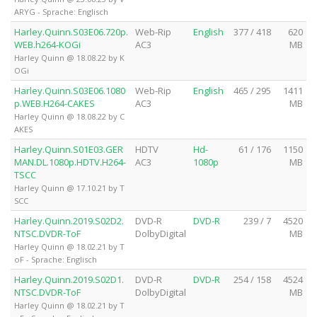
ARYG - Sprache: Englisch
Harley.Quinn.S03E06.720p.
Web-Rip
English
377 / 418
620
WEB.h264-KOGi
AC3
MB
Harley Quinn @ 18.08.22 by K
OGi
Harley.Quinn.S03E06.1080
Web-Rip
English
465 / 295
1411
p.WEB.H264-CAKES
AC3
MB
Harley Quinn @ 18.08.22 by C
AKES
Harley.Quinn.S01E03.GER
HDTV
Hd-
61 / 176
1150
MAN.DL.1080p.HDTV.H264-
AC3
1080p
MB
TSCC
Harley Quinn @ 17.10.21 by T
SCC
Harley.Quinn.2019.S02D2.
DVD-R
DVD-R
239 / 7
4520
NTSC.DVDR-ToF
DolbyDigital
MB
Harley Quinn @ 18.02.21 by T
oF - Sprache: Englisch
Harley.Quinn.2019.S02D1.
DVD-R
DVD-R
254 / 158
4524
NTSC.DVDR-ToF
DolbyDigital
MB
Harley Quinn @ 18.02.21 by T