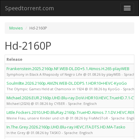
Speedtorrent.com
Toggl
naviga
Movies
Hd-2160P
Hd-2160P
Release
Frankenstein.2025.2160p.NF.WEB-DL.DD+5.1.Atmos.H.265-playWEB
Symphony in Black A Rhapsody of Negro Life @ 01.08.26 by playWEB - Sprache: 
Soulm8te.2026.2160p.AMZN.WEB-DL.DDP5.1.HDR10+HEVC-KyoGo
The Olympic Games Held at Chamonix in 1924 @ 01.08.26 by KyoGo - Sprache: 
Michael.2026.EUR.2160p.UHD.Blu-ray.DoVi.HDR10.HEVC.TrueHD.7.1-CYB
Michael (2026) @ 01.08.26 by CYBER - Sprache: Englisch
Little.Fockers.2010.UHD.BluRay.2160p.TrueHD.Atmos.7.1.DV.HEVC.RE
Meine Frau, unsere Kinder und ich @ 01.08.26 by FraMeSToR - Sprache: Englisc
In.The.Grey.2026.2160p.UHD.Blu-ray.HEVC.ITA.DTS.HD.MA-Tasko
In the Grey @ 01.08.26 by TASKO - Sprache: Englisch