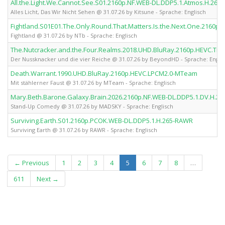
All.the.Light.We.Cannot.See.S01.2160p.NF.WEB-DL.DDP5.1.Atmos.H.265-
Alles Licht, Das Wir Nicht Sehen @ 31.07.26 by Kitsune - Sprache: Englisch
Fightland.S01E01.The.Only.Round.That.Matters.Is.the.Next.One.2160p
Fightland @ 31.07.26 by NTb - Sprache: Englisch
The.Nutcracker.and.the.Four.Realms.2018.UHD.BluRay.2160p.HEVC.Tr
Der Nussknacker und die vier Reiche @ 31.07.26 by BeyondHD - Sprache: Engli
Death.Warrant.1990.UHD.BluRay.2160p.HEVC.LPCM2.0-MTeam
Mit stählerner Faust @ 31.07.26 by MTeam - Sprache: Englisch
Mary.Beth.Barone.Galaxy.Brain.2026.2160p.NF.WEB-DL.DDP5.1.DV.H.2
Stand-Up Comedy @ 31.07.26 by MADSKY - Sprache: Englisch
Surviving.Earth.S01.2160p.PCOK.WEB-DL.DDP5.1.H.265-RAWR
Surviving Earth @ 31.07.26 by RAWR - Sprache: Englisch
(current)
← Previous
1
2
3
4
5
6
7
8
…
611
Next →