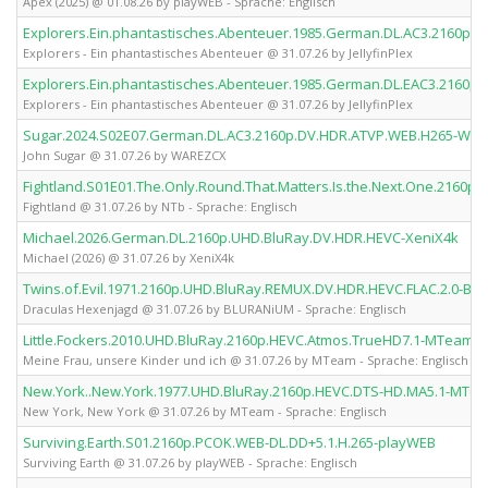
Apex (2025) @ 01.08.26 by playWEB - Sprache: Englisch
Explorers.Ein.phantastisches.Abenteuer.1985.German.DL.AC3.2160p.D
Explorers - Ein phantastisches Abenteuer @ 31.07.26 by JellyfinPlex
Explorers.Ein.phantastisches.Abenteuer.1985.German.DL.EAC3.2160p.D
Explorers - Ein phantastisches Abenteuer @ 31.07.26 by JellyfinPlex
Sugar.2024.S02E07.German.DL.AC3.2160p.DV.HDR.ATVP.WEB.H265-WA
John Sugar @ 31.07.26 by WAREZCX
Fightland.S01E01.The.Only.Round.That.Matters.Is.the.Next.One.2160p
Fightland @ 31.07.26 by NTb - Sprache: Englisch
Michael.2026.German.DL.2160p.UHD.BluRay.DV.HDR.HEVC-XeniX4k
Michael (2026) @ 31.07.26 by XeniX4k
Twins.of.Evil.1971.2160p.UHD.BluRay.REMUX.DV.HDR.HEVC.FLAC.2.0-B
Draculas Hexenjagd @ 31.07.26 by BLURANiUM - Sprache: Englisch
Little.Fockers.2010.UHD.BluRay.2160p.HEVC.Atmos.TrueHD7.1-MTeam
Meine Frau, unsere Kinder und ich @ 31.07.26 by MTeam - Sprache: Englisch
New.York..New.York.1977.UHD.BluRay.2160p.HEVC.DTS-HD.MA5.1-MTe
New York, New York @ 31.07.26 by MTeam - Sprache: Englisch
Surviving.Earth.S01.2160p.PCOK.WEB-DL.DD+5.1.H.265-playWEB
Surviving Earth @ 31.07.26 by playWEB - Sprache: Englisch